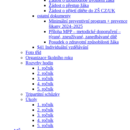
Žádost o dlouhodobé uvolnění žáka
Žádost o přestup žáka
Žádost o přijetí dítěte do ZŠ CZ/UK
ostatní dokumenty
Minimální preventivní program + prevence
šikany 2024–2025
Příloha MPP – metodické doporučení –
týrané, zneužívané, zanedbávané dítě
Posudek o zdravotní způsobilosti žáka
$41 Individuální vzdělávání
Foto tříd
Organizace školního roku
Rozvrhy hodin
1. ročník
2. ročník
3. ročník
4. ročník
5. ročník
Tripartitní schůzky
Úkoly
1. ročník
2. ročník
3. ročník
4. ročník
5. ročník