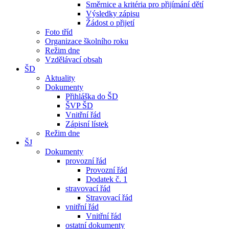
Směrnice a kritéria pro přijímání dětí
Výsledky zápisu
Žádost o přijetí
Foto tříd
Organizace školního roku
Režim dne
Vzdělávací obsah
ŠD
Aktuality
Dokumenty
Přihláška do ŠD
ŠVP ŠD
Vnitřní řád
Zápisní lístek
Režim dne
ŠJ
Dokumenty
provozní řád
Provozní řád
Dodatek č. 1
stravovací řád
Stravovací řád
vnitřní řád
Vnitřní řád
ostatní dokumenty