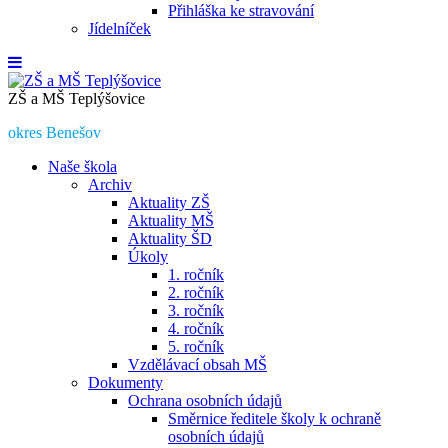
Přihláška ke stravování
Jídelníček
ZŠ a MŠ Teplýšovice
okres Benešov
Naše škola
Archiv
Aktuality ZŠ
Aktuality MŠ
Aktuality ŠD
Úkoly
1. ročník
2. ročník
3. ročník
4. ročník
5. ročník
Vzdělávací obsah MŠ
Dokumenty
Ochrana osobních údajů
Směrnice ředitele školy k ochraně
osobních údajů