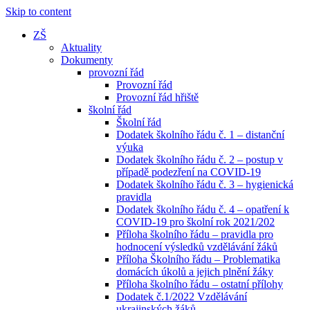
Skip to content
ZŠ
Aktuality
Dokumenty
provozní řád
Provozní řád
Provozní řád hřiště
školní řád
Školní řád
Dodatek školního řádu č. 1 – distanční
výuka
Dodatek školního řádu č. 2 – postup v
případě podezření na COVID-19
Dodatek školního řádu č. 3 – hygienická
pravidla
Dodatek školního řádu č. 4 – opatření k
COVID-19 pro školní rok 2021/202
Příloha školního řádu – pravidla pro
hodnocení výsledků vzdělávání žáků
Příloha Školního řádu – Problematika
domácích úkolů a jejich plnění žáky
Příloha školního řádu – ostatní přílohy
Dodatek č.1/2022 Vzdělávání
ukrajinských žáků