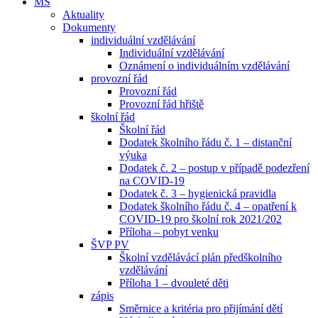
MŠ
Aktuality
Dokumenty
individuální vzdělávání
Individuální vzdělávání
Oznámení o individuálním vzdělávání
provozní řád
Provozní řád
Provozní řád hřiště
školní řád
Školní řád
Dodatek školního řádu č. 1 – distanční
výuka
Dodatek č. 2 – postup v případě podezření
na COVID-19
Dodatek č. 3 – hygienická pravidla
Dodatek školního řádu č. 4 – opatření k
COVID-19 pro školní rok 2021/202
Příloha – pobyt venku
ŠVP PV
Školní vzdělávácí plán předškolního
vzdělávání
Příloha 1 – dvouleté děti
zápis
Směrnice a kritéria pro přijímání dětí