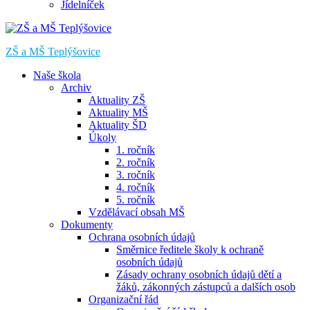
Jídelníček
ZŠ a MŠ Teplýšovice
Naše škola
Archiv
Aktuality ZŠ
Aktuality MŠ
Aktuality ŠD
Úkoly
1. ročník
2. ročník
3. ročník
4. ročník
5. ročník
Vzdělávací obsah MŠ
Dokumenty
Ochrana osobních údajů
Směrnice ředitele školy k ochraně
osobních údajů
Zásady ochrany osobních údajů dětí a
žáků, zákonných zástupců a dalších osob
Organizační řád