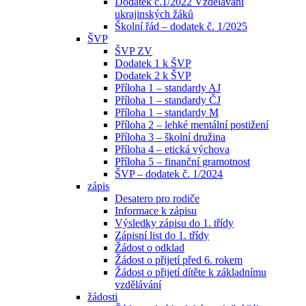
Dodatek č.1/2022 Vzdělávání
ukrajinských žáků
Školní řád – dodatek č. 1/2025
ŠVP
ŠVP ZV
Dodatek 1 k ŠVP
Dodatek 2 k ŠVP
Příloha 1 – standardy AJ
Příloha 1 – standardy ČJ
Příloha 1 – standardy M
Příloha 2 – lehké mentální postižení
Příloha 3 – školní družina
Příloha 4 – etická výchova
Příloha 5 – finanční gramotnost
ŠVP – dodatek č. 1/2024
zápis
Desatero pro rodiče
Informace k zápisu
Výsledky zápisu do 1. třídy
Zápisní list do 1. třídy
Žádost o odklad
Žádost o přijetí před 6. rokem
Žádost o přijetí dítěte k základnímu
vzdělávání
žádosti