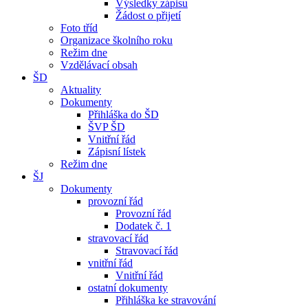
Výsledky zápisu
Žádost o přijetí
Foto tříd
Organizace školního roku
Režim dne
Vzdělávací obsah
ŠD
Aktuality
Dokumenty
Přihláška do ŠD
ŠVP ŠD
Vnitřní řád
Zápisní lístek
Režim dne
ŠJ
Dokumenty
provozní řád
Provozní řád
Dodatek č. 1
stravovací řád
Stravovací řád
vnitřní řád
Vnitřní řád
ostatní dokumenty
Přihláška ke stravování