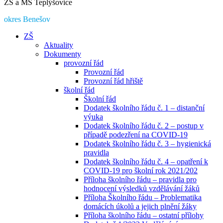
ZŠ a MŠ Teplýšovice
okres Benešov
ZŠ
Aktuality
Dokumenty
provozní řád
Provozní řád
Provozní řád hřiště
školní řád
Školní řád
Dodatek školního řádu č. 1 – distanční
výuka
Dodatek školního řádu č. 2 – postup v
případě podezření na COVID-19
Dodatek školního řádu č. 3 – hygienická
pravidla
Dodatek školního řádu č. 4 – opatření k
COVID-19 pro školní rok 2021/202
Příloha školního řádu – pravidla pro
hodnocení výsledků vzdělávání žáků
Příloha Školního řádu – Problematika
domácích úkolů a jejich plnění žáky
Příloha školního řádu – ostatní přílohy