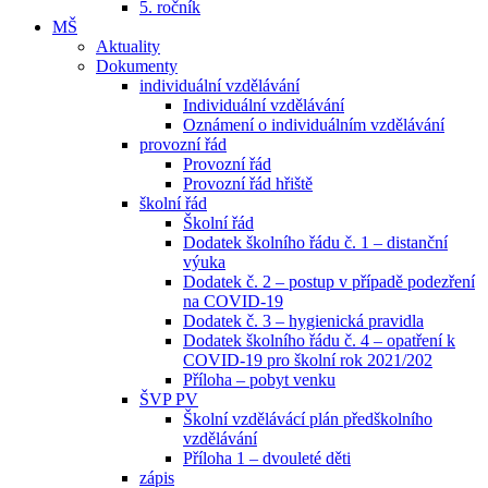
5. ročník
MŠ
Aktuality
Dokumenty
individuální vzdělávání
Individuální vzdělávání
Oznámení o individuálním vzdělávání
provozní řád
Provozní řád
Provozní řád hřiště
školní řád
Školní řád
Dodatek školního řádu č. 1 – distanční
výuka
Dodatek č. 2 – postup v případě podezření
na COVID-19
Dodatek č. 3 – hygienická pravidla
Dodatek školního řádu č. 4 – opatření k
COVID-19 pro školní rok 2021/202
Příloha – pobyt venku
ŠVP PV
Školní vzdělávácí plán předškolního
vzdělávání
Příloha 1 – dvouleté děti
zápis