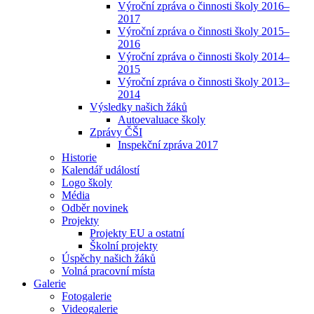
Výroční zpráva o činnosti školy 2016–
2017
Výroční zpráva o činnosti školy 2015–
2016
Výroční zpráva o činnosti školy 2014–
2015
Výroční zpráva o činnosti školy 2013–
2014
Výsledky našich žáků
Autoevaluace školy
Zprávy ČŠI
Inspekční zpráva 2017
Historie
Kalendář událostí
Logo školy
Média
Odběr novinek
Projekty
Projekty EU a ostatní
Školní projekty
Úspěchy našich žáků
Volná pracovní místa
Galerie
Fotogalerie
Videogalerie