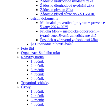
Žádost o krátkodobé uvolnění žáka
Žádost o dlouhodobé uvolnění žáka
Žádost o přestup žáka
Žádost o přijetí dítěte do ZŠ CZ/UK
ostatní dokumenty
Minimální preventivní program + prevence
šikany 2024–2025
Příloha MPP – metodické doporučení –
týrané, zneužívané, zanedbávané dítě
Posudek o zdravotní způsobilosti žáka
$41 Individuální vzdělávání
Foto tříd
Organizace školního roku
Rozvrhy hodin
1. ročník
2. ročník
3. ročník
4. ročník
5. ročník
Tripartitní schůzky
Úkoly
1. ročník
2. ročník
3. ročník
4. ročník