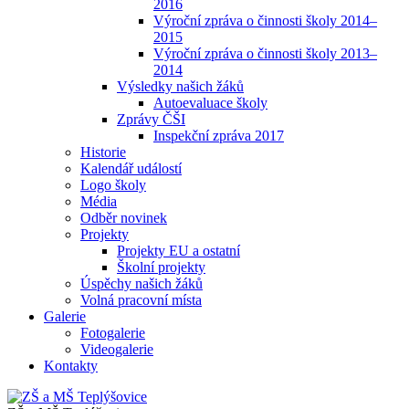
2016
Výroční zpráva o činnosti školy 2014–
2015
Výroční zpráva o činnosti školy 2013–
2014
Výsledky našich žáků
Autoevaluace školy
Zprávy ČŠI
Inspekční zpráva 2017
Historie
Kalendář událostí
Logo školy
Média
Odběr novinek
Projekty
Projekty EU a ostatní
Školní projekty
Úspěchy našich žáků
Volná pracovní místa
Galerie
Fotogalerie
Videogalerie
Kontakty