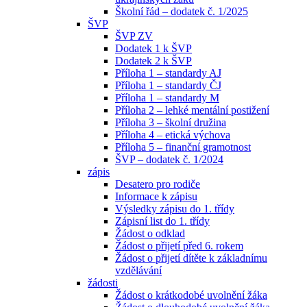
Školní řád – dodatek č. 1/2025
ŠVP
ŠVP ZV
Dodatek 1 k ŠVP
Dodatek 2 k ŠVP
Příloha 1 – standardy AJ
Příloha 1 – standardy ČJ
Příloha 1 – standardy M
Příloha 2 – lehké mentální postižení
Příloha 3 – školní družina
Příloha 4 – etická výchova
Příloha 5 – finanční gramotnost
ŠVP – dodatek č. 1/2024
zápis
Desatero pro rodiče
Informace k zápisu
Výsledky zápisu do 1. třídy
Zápisní list do 1. třídy
Žádost o odklad
Žádost o přijetí před 6. rokem
Žádost o přijetí dítěte k základnímu
vzdělávání
žádosti
Žádost o krátkodobé uvolnění žáka