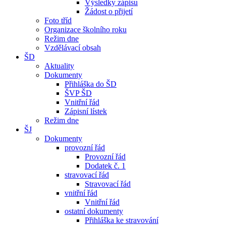
Výsledky zápisu
Žádost o přijetí
Foto tříd
Organizace školního roku
Režim dne
Vzdělávací obsah
ŠD
Aktuality
Dokumenty
Přihláška do ŠD
ŠVP ŠD
Vnitřní řád
Zápisní lístek
Režim dne
ŠJ
Dokumenty
provozní řád
Provozní řád
Dodatek č. 1
stravovací řád
Stravovací řád
vnitřní řád
Vnitřní řád
ostatní dokumenty
Přihláška ke stravování