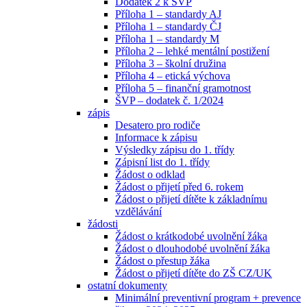
Dodatek 2 k ŠVP
Příloha 1 – standardy AJ
Příloha 1 – standardy ČJ
Příloha 1 – standardy M
Příloha 2 – lehké mentální postižení
Příloha 3 – školní družina
Příloha 4 – etická výchova
Příloha 5 – finanční gramotnost
ŠVP – dodatek č. 1/2024
zápis
Desatero pro rodiče
Informace k zápisu
Výsledky zápisu do 1. třídy
Zápisní list do 1. třídy
Žádost o odklad
Žádost o přijetí před 6. rokem
Žádost o přijetí dítěte k základnímu
vzdělávání
žádosti
Žádost o krátkodobé uvolnění žáka
Žádost o dlouhodobé uvolnění žáka
Žádost o přestup žáka
Žádost o přijetí dítěte do ZŠ CZ/UK
ostatní dokumenty
Minimální preventivní program + prevence