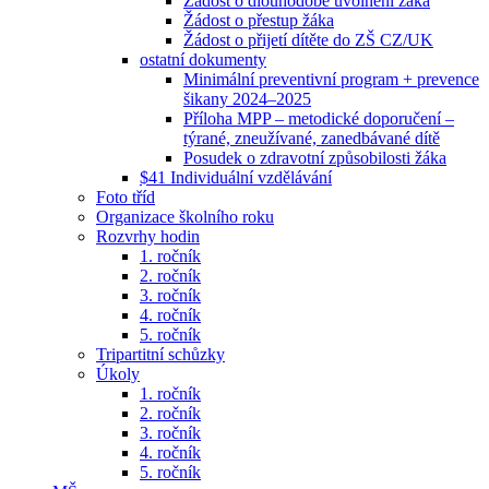
Žádost o dlouhodobé uvolnění žáka
Žádost o přestup žáka
Žádost o přijetí dítěte do ZŠ CZ/UK
ostatní dokumenty
Minimální preventivní program + prevence
šikany 2024–2025
Příloha MPP – metodické doporučení –
týrané, zneužívané, zanedbávané dítě
Posudek o zdravotní způsobilosti žáka
$41 Individuální vzdělávání
Foto tříd
Organizace školního roku
Rozvrhy hodin
1. ročník
2. ročník
3. ročník
4. ročník
5. ročník
Tripartitní schůzky
Úkoly
1. ročník
2. ročník
3. ročník
4. ročník
5. ročník