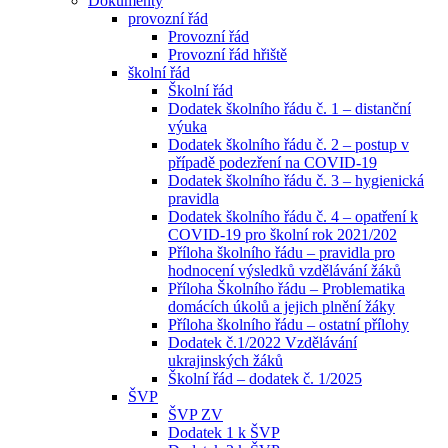
Dokumenty
provozní řád
Provozní řád
Provozní řád hřiště
školní řád
Školní řád
Dodatek školního řádu č. 1 – distanční
výuka
Dodatek školního řádu č. 2 – postup v
případě podezření na COVID-19
Dodatek školního řádu č. 3 – hygienická
pravidla
Dodatek školního řádu č. 4 – opatření k
COVID-19 pro školní rok 2021/202
Příloha školního řádu – pravidla pro
hodnocení výsledků vzdělávání žáků
Příloha Školního řádu – Problematika
domácích úkolů a jejich plnění žáky
Příloha školního řádu – ostatní přílohy
Dodatek č.1/2022 Vzdělávání
ukrajinských žáků
Školní řád – dodatek č. 1/2025
ŠVP
ŠVP ZV
Dodatek 1 k ŠVP