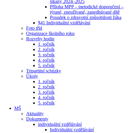
šikany 2024–2025
Příloha MPP – metodické doporučení –
týrané, zneužívané, zanedbávané dítě
Posudek o zdravotní způsobilosti žáka
$41 Individuální vzdělávání
Foto tříd
Organizace školního roku
Rozvrhy hodin
1. ročník
2. ročník
3. ročník
4. ročník
5. ročník
Tripartitní schůzky
Úkoly
1. ročník
2. ročník
3. ročník
4. ročník
5. ročník
MŠ
Aktuality
Dokumenty
individuální vzdělávání
Individuální vzdělávání