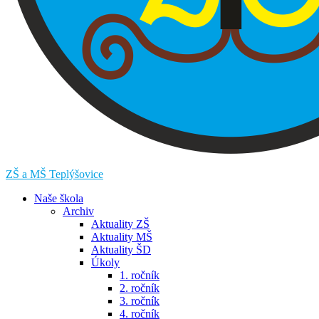
ZŠ a MŠ Teplýšovice
Naše škola
Archiv
Aktuality ZŠ
Aktuality MŠ
Aktuality ŠD
Úkoly
1. ročník
2. ročník
3. ročník
4. ročník