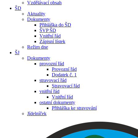
Vzdělávací obsah
ŠD
Aktuality
Dokumenty
Přihláška do ŠD
ŠVP ŠD
Vnitřní řád
Zápisní lístek
Režim dne
ŠJ
Dokumenty
provozní řád
Provozní řád
Dodatek č. 1
stravovací řád
Stravovací řád
vnitřní řád
Vnitřní řád
ostatní dokumenty
Přihláška ke stravování
Jídelníček