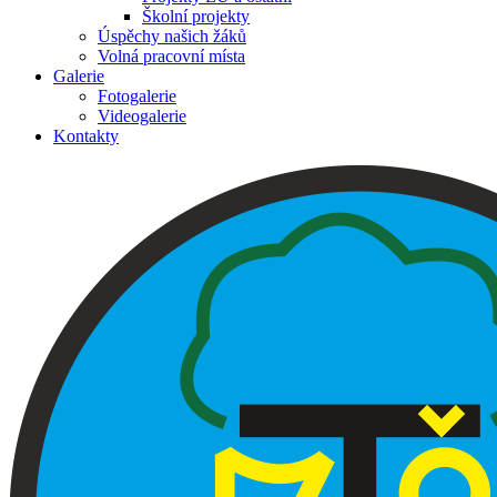
Školní projekty
Úspěchy našich žáků
Volná pracovní místa
Galerie
Fotogalerie
Videogalerie
Kontakty