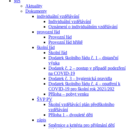
MŠ
Aktuality
Dokumenty
individuální vzdělávání
Individuální vzdělávání
Oznámení o individuálním vzdělávání
provozní řád
Provozní řád
Provozní řád hřiště
školní řád
Školní řád
Dodatek školního řádu č. 1 – distanční
výuka
Dodatek č. 2 – postup v případě podezření
na COVID-19
Dodatek č. 3 – hygienická pravidla
Dodatek školního řádu č. 4 – opatření k
COVID-19 pro školní rok 2021/202
Příloha – pobyt venku
ŠVP PV
Školní vzdělávácí plán předškolního
vzdělávání
Příloha 1 – dvouleté děti
zápis
Směrnice a kritéria pro přijímání dětí