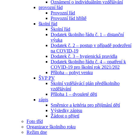
Oznámení o individuálním vzdělávání
provozní řád
Provozní řád
Provozní řád hřiště
školní řád
Školní řád
Dodatek školního řádu č. 1 – distanční
výuka
Dodatek č. 2 – postup v případě podezření
na COVID-19
Dodatek č. 3 – hygienická pravidla
Dodatek školního řádu č. 4 – opatření k
COVID-19 pro školní rok 2021/202
Příloha – pobyt venku
ŠVP PV
Školní vzdělávácí plán předškolního
vzdělávání
Příloha 1 – dvouleté děti
zápis
Směrnice a kritéria pro přijímání dětí
Výsledky zápisu
Žádost o přijetí
Foto tříd
Organizace školního roku
Režim dne