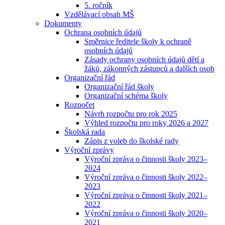
5. ročník
Vzdělávací obsah MŠ
Dokumenty
Ochrana osobních údajů
Směrnice ředitele školy k ochraně
osobních údajů
Zásady ochrany osobních údajů dětí a
žáků, zákonných zástupců a dalších osob
Organizační řád
Organizační řád školy
Organizační schéma školy
Rozpočet
Návrh rozpočtu pro rok 2025
Výhled rozpočtu pro roky 2026 a 2027
Školská rada
Zápis z voleb do školské rady
Výroční zprávy
Výroční zpráva o činnosti školy 2023–
2024
Výroční zpráva o činnosti školy 2022–
2023
Výroční zpráva o činnosti školy 2021–
2022
Výroční zpráva o činnosti školy 2020–
2021