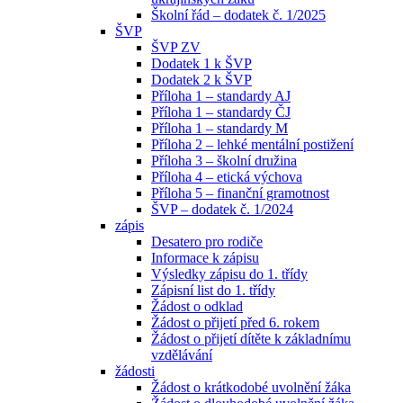
Školní řád – dodatek č. 1/2025
ŠVP
ŠVP ZV
Dodatek 1 k ŠVP
Dodatek 2 k ŠVP
Příloha 1 – standardy AJ
Příloha 1 – standardy ČJ
Příloha 1 – standardy M
Příloha 2 – lehké mentální postižení
Příloha 3 – školní družina
Příloha 4 – etická výchova
Příloha 5 – finanční gramotnost
ŠVP – dodatek č. 1/2024
zápis
Desatero pro rodiče
Informace k zápisu
Výsledky zápisu do 1. třídy
Zápisní list do 1. třídy
Žádost o odklad
Žádost o přijetí před 6. rokem
Žádost o přijetí dítěte k základnímu
vzdělávání
žádosti
Žádost o krátkodobé uvolnění žáka