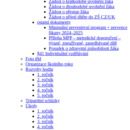
Žádost o krátkodobé uvolnění žáka
Žádost o dlouhodobé uvolnění žáka
Žádost o přestup žáka
Žádost o přijetí dítěte do ZŠ CZ/UK
ostatní dokumenty
Minimální preventivní program + prevence
šikany 2024–2025
Příloha MPP – metodické doporučení –
týrané, zneužívané, zanedbávané dítě
Posudek o zdravotní způsobilosti žáka
$41 Individuální vzdělávání
Foto tříd
Organizace školního roku
Rozvrhy hodin
1. ročník
2. ročník
3. ročník
4. ročník
5. ročník
Tripartitní schůzky
Úkoly
1. ročník
2. ročník
3. ročník
4. ročník