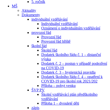
5. ročník
MŠ
Aktuality
Dokumenty
individuální vzdělávání
Individuální vzdělávání
Oznámení o individuálním vzdělávání
provozní řád
Provozní řád
Provozní řád hřiště
školní řád
Školní řád
Dodatek školního řádu č. 1 – distanční
výuka
Dodatek č. 2 – postup v případě podezření
na COVID-19
Dodatek č. 3 – hygienická pravidla
Dodatek školního řádu č. 4 – opatření k
COVID-19 pro školní rok 2021/202
Příloha – pobyt venku
ŠVP PV
Školní vzdělávácí plán předškolního
vzdělávání
Příloha 1 – dvouleté děti
zápis