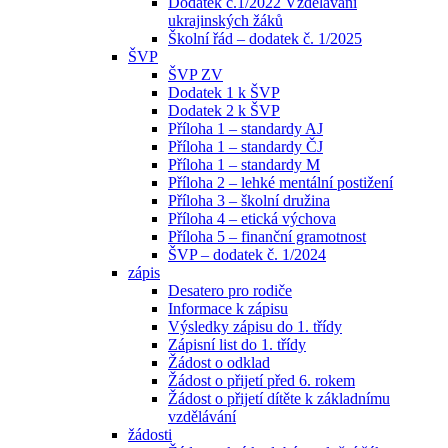
Dodatek č.1/2022 Vzdělávání
ukrajinských žáků
Školní řád – dodatek č. 1/2025
ŠVP
ŠVP ZV
Dodatek 1 k ŠVP
Dodatek 2 k ŠVP
Příloha 1 – standardy AJ
Příloha 1 – standardy ČJ
Příloha 1 – standardy M
Příloha 2 – lehké mentální postižení
Příloha 3 – školní družina
Příloha 4 – etická výchova
Příloha 5 – finanční gramotnost
ŠVP – dodatek č. 1/2024
zápis
Desatero pro rodiče
Informace k zápisu
Výsledky zápisu do 1. třídy
Zápisní list do 1. třídy
Žádost o odklad
Žádost o přijetí před 6. rokem
Žádost o přijetí dítěte k základnímu
vzdělávání
žádosti