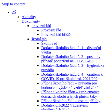
Skip to content
ZŠ
Aktuality
Dokumenty
provozní řád
Provozní řád
Provozní řád hřiště
školní řád
Školní řád
Dodatek školního řádu č. 1 – distanční
výuka
Dodatek školního řádu č. 2 – postup v
případě podezření na COVID-19
Dodatek školního řádu č. 3 – hygienická
pravidla
Dodatek školního řádu č. 4 – opatření k
COVID-19 pro školní rok 2021/202
Příloha školního řádu – pravidla pro
hodnocení výsledků vzdělávání žáků
Příloha Školního řádu – Problematika
domácích úkolů a jejich plnění žáky
Příloha školního řádu – ostatní přílohy
Dodatek č.1/2022 Vzdělávání
ukrajinských žáků