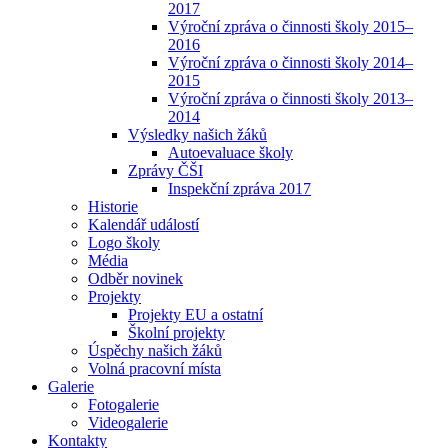
2017
Výroční zpráva o činnosti školy 2015–
2016
Výroční zpráva o činnosti školy 2014–
2015
Výroční zpráva o činnosti školy 2013–
2014
Výsledky našich žáků
Autoevaluace školy
Zprávy ČŠI
Inspekční zpráva 2017
Historie
Kalendář událostí
Logo školy
Média
Odběr novinek
Projekty
Projekty EU a ostatní
Školní projekty
Úspěchy našich žáků
Volná pracovní místa
Galerie
Fotogalerie
Videogalerie
Kontakty