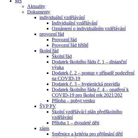
MŠ
Aktuality
Dokumenty
individuální vzdělávání
Individuální vzdělávání
Oznámení o individuálním vzdělávání
provozní řád
Provozní řád
Provozní řád hřiště
školní řád
Školní řád
Dodatek školního řádu č. 1 – distanční
výuka
Dodatek č. 2 – postup v případě podezření
na COVID-19
Dodatek č. 3 – hygienická pravidla
Dodatek školního řádu č. 4 – opatření k
COVID-19 pro školní rok 2021/202
Příloha – pobyt venku
ŠVP PV
Školní vzdělávácí plán předškolního
vzdělávání
Příloha 1 – dvouleté děti
zápis
Směrnice a kritéria pro přijímání dětí