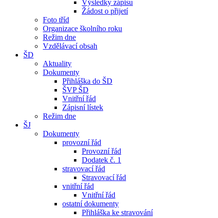
Výsledky zápisu
Žádost o přijetí
Foto tříd
Organizace školního roku
Režim dne
Vzdělávací obsah
ŠD
Aktuality
Dokumenty
Přihláška do ŠD
ŠVP ŠD
Vnitřní řád
Zápisní lístek
Režim dne
ŠJ
Dokumenty
provozní řád
Provozní řád
Dodatek č. 1
stravovací řád
Stravovací řád
vnitřní řád
Vnitřní řád
ostatní dokumenty
Přihláška ke stravování