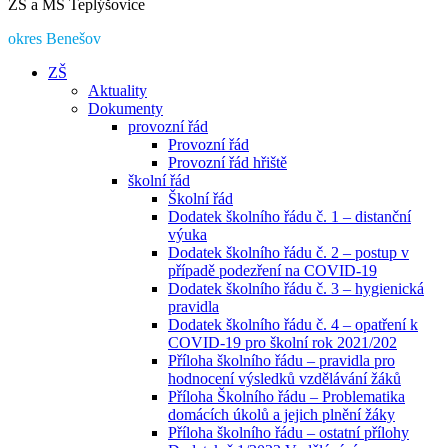
ZŠ a MŠ Teplýšovice
okres Benešov
ZŠ
Aktuality
Dokumenty
provozní řád
Provozní řád
Provozní řád hřiště
školní řád
Školní řád
Dodatek školního řádu č. 1 – distanční
výuka
Dodatek školního řádu č. 2 – postup v
případě podezření na COVID-19
Dodatek školního řádu č. 3 – hygienická
pravidla
Dodatek školního řádu č. 4 – opatření k
COVID-19 pro školní rok 2021/202
Příloha školního řádu – pravidla pro
hodnocení výsledků vzdělávání žáků
Příloha Školního řádu – Problematika
domácích úkolů a jejich plnění žáky
Příloha školního řádu – ostatní přílohy