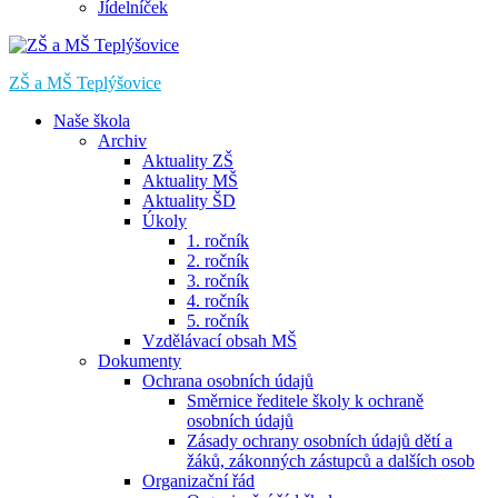
Jídelníček
ZŠ a MŠ Teplýšovice
Naše škola
Archiv
Aktuality ZŠ
Aktuality MŠ
Aktuality ŠD
Úkoly
1. ročník
2. ročník
3. ročník
4. ročník
5. ročník
Vzdělávací obsah MŠ
Dokumenty
Ochrana osobních údajů
Směrnice ředitele školy k ochraně
osobních údajů
Zásady ochrany osobních údajů dětí a
žáků, zákonných zástupců a dalších osob
Organizační řád