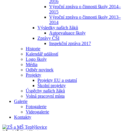
2016
Výroční zpráva o činnosti školy 2014–
2015
Výroční zpráva o činnosti školy 2013–
2014
Výsledky našich žáků
Autoevaluace školy
Zprávy ČŠI
Inspekční zpráva 2017
Historie
Kalendář událostí
Logo školy
Média
Odběr novinek
Projekty
Projekty EU a ostatní
Školní projekty
Úspěchy našich žáků
Volná pracovní místa
Galerie
Fotogalerie
Videogalerie
Kontakty