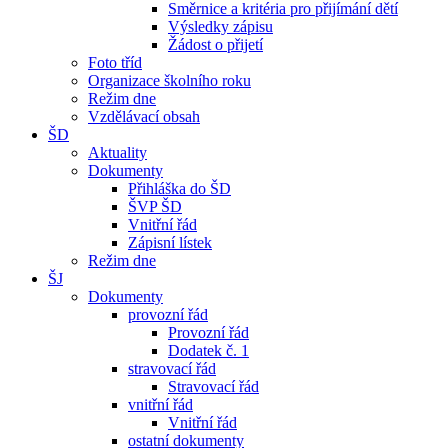
Směrnice a kritéria pro přijímání dětí
Výsledky zápisu
Žádost o přijetí
Foto tříd
Organizace školního roku
Režim dne
Vzdělávací obsah
ŠD
Aktuality
Dokumenty
Přihláška do ŠD
ŠVP ŠD
Vnitřní řád
Zápisní lístek
Režim dne
ŠJ
Dokumenty
provozní řád
Provozní řád
Dodatek č. 1
stravovací řád
Stravovací řád
vnitřní řád
Vnitřní řád
ostatní dokumenty