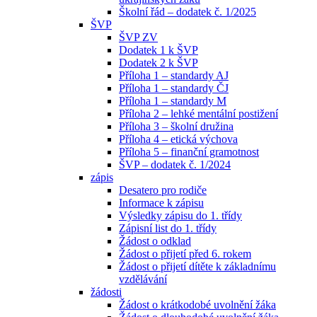
Školní řád – dodatek č. 1/2025
ŠVP
ŠVP ZV
Dodatek 1 k ŠVP
Dodatek 2 k ŠVP
Příloha 1 – standardy AJ
Příloha 1 – standardy ČJ
Příloha 1 – standardy M
Příloha 2 – lehké mentální postižení
Příloha 3 – školní družina
Příloha 4 – etická výchova
Příloha 5 – finanční gramotnost
ŠVP – dodatek č. 1/2024
zápis
Desatero pro rodiče
Informace k zápisu
Výsledky zápisu do 1. třídy
Zápisní list do 1. třídy
Žádost o odklad
Žádost o přijetí před 6. rokem
Žádost o přijetí dítěte k základnímu
vzdělávání
žádosti
Žádost o krátkodobé uvolnění žáka