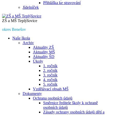
Přihláška ke stravování
Jídelníček
ZŠ a MŠ Teplýšovice
okres Benešov
Naše škola
Archiv
Aktuality ZŠ
Aktuality MŠ
Aktuality ŠD
Úkoly
1. ročník
2. ročník
3. ročník
4. ročník
5. ročník
Vzdělávací obsah MŠ
Dokumenty
Ochrana osobních údajů
Směrnice ředitele školy k ochraně
osobních údajů
Zásady ochrany osobních údajů dětí a