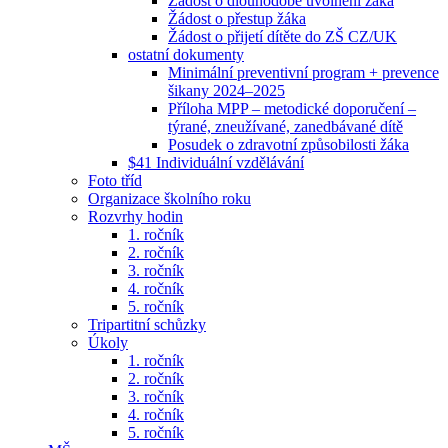
Žádost o dlouhodobé uvolnění žáka
Žádost o přestup žáka
Žádost o přijetí dítěte do ZŠ CZ/UK
ostatní dokumenty
Minimální preventivní program + prevence
šikany 2024–2025
Příloha MPP – metodické doporučení –
týrané, zneužívané, zanedbávané dítě
Posudek o zdravotní způsobilosti žáka
$41 Individuální vzdělávání
Foto tříd
Organizace školního roku
Rozvrhy hodin
1. ročník
2. ročník
3. ročník
4. ročník
5. ročník
Tripartitní schůzky
Úkoly
1. ročník
2. ročník
3. ročník
4. ročník
5. ročník