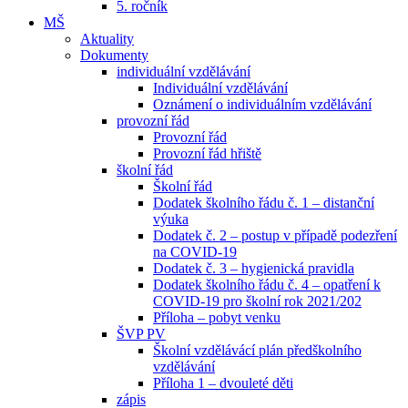
5. ročník
MŠ
Aktuality
Dokumenty
individuální vzdělávání
Individuální vzdělávání
Oznámení o individuálním vzdělávání
provozní řád
Provozní řád
Provozní řád hřiště
školní řád
Školní řád
Dodatek školního řádu č. 1 – distanční
výuka
Dodatek č. 2 – postup v případě podezření
na COVID-19
Dodatek č. 3 – hygienická pravidla
Dodatek školního řádu č. 4 – opatření k
COVID-19 pro školní rok 2021/202
Příloha – pobyt venku
ŠVP PV
Školní vzdělávácí plán předškolního
vzdělávání
Příloha 1 – dvouleté děti
zápis