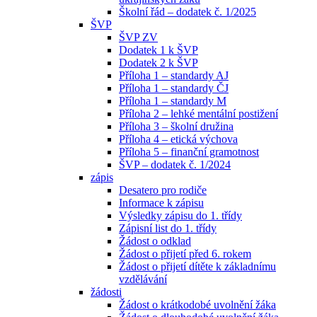
Školní řád – dodatek č. 1/2025
ŠVP
ŠVP ZV
Dodatek 1 k ŠVP
Dodatek 2 k ŠVP
Příloha 1 – standardy AJ
Příloha 1 – standardy ČJ
Příloha 1 – standardy M
Příloha 2 – lehké mentální postižení
Příloha 3 – školní družina
Příloha 4 – etická výchova
Příloha 5 – finanční gramotnost
ŠVP – dodatek č. 1/2024
zápis
Desatero pro rodiče
Informace k zápisu
Výsledky zápisu do 1. třídy
Zápisní list do 1. třídy
Žádost o odklad
Žádost o přijetí před 6. rokem
Žádost o přijetí dítěte k základnímu
vzdělávání
žádosti
Žádost o krátkodobé uvolnění žáka