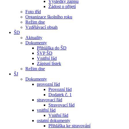
Výsledky zápisu
Žádost o přijetí
Foto tříd
Organizace školního roku
Režim dne
Vzdělávací obsah
ŠD
Aktuality
Dokumenty
Přihláška do ŠD
ŠVP ŠD
Vnitřní řád
Zápisní lístek
Režim dne
ŠJ
Dokumenty
provozní řád
Provozní řád
Dodatek č. 1
stravovací řád
Stravovací řád
vnitřní řád
Vnitřní řád
ostatní dokumenty
Přihláška ke stravování