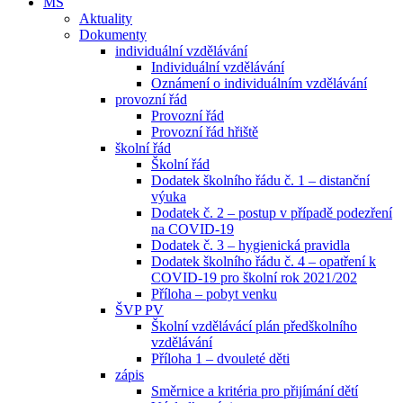
MŠ
Aktuality
Dokumenty
individuální vzdělávání
Individuální vzdělávání
Oznámení o individuálním vzdělávání
provozní řád
Provozní řád
Provozní řád hřiště
školní řád
Školní řád
Dodatek školního řádu č. 1 – distanční
výuka
Dodatek č. 2 – postup v případě podezření
na COVID-19
Dodatek č. 3 – hygienická pravidla
Dodatek školního řádu č. 4 – opatření k
COVID-19 pro školní rok 2021/202
Příloha – pobyt venku
ŠVP PV
Školní vzdělávácí plán předškolního
vzdělávání
Příloha 1 – dvouleté děti
zápis
Směrnice a kritéria pro přijímání dětí