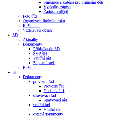
Směrnice a kritéria pro přijímání dětí
Výsledky zápisu
Žádost o přijetí
Foto tříd
Organizace školního roku
Režim dne
Vzdělávací obsah
ŠD
Aktuality
Dokumenty
Přihláška do ŠD
ŠVP ŠD
Vnitřní řád
Zápisní lístek
Režim dne
ŠJ
Dokumenty
provozní řád
Provozní řád
Dodatek č. 1
stravovací řád
Stravovací řád
vnitřní řád
Vnitřní řád
ostatní dokumenty