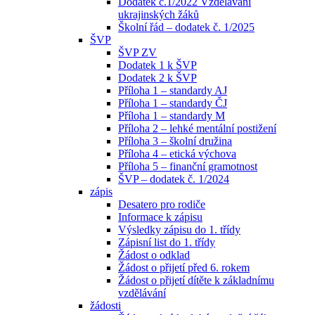
Dodatek č.1/2022 Vzdělávání
ukrajinských žáků
Školní řád – dodatek č. 1/2025
ŠVP
ŠVP ZV
Dodatek 1 k ŠVP
Dodatek 2 k ŠVP
Příloha 1 – standardy AJ
Příloha 1 – standardy ČJ
Příloha 1 – standardy M
Příloha 2 – lehké mentální postižení
Příloha 3 – školní družina
Příloha 4 – etická výchova
Příloha 5 – finanční gramotnost
ŠVP – dodatek č. 1/2024
zápis
Desatero pro rodiče
Informace k zápisu
Výsledky zápisu do 1. třídy
Zápisní list do 1. třídy
Žádost o odklad
Žádost o přijetí před 6. rokem
Žádost o přijetí dítěte k základnímu
vzdělávání
žádosti