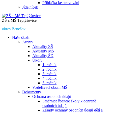
Přihláška ke stravování
Jídelníček
ZŠ a MŠ Teplýšovice
okres Benešov
Naše škola
Archiv
Aktuality ZŠ
Aktuality MŠ
Aktuality ŠD
Úkoly
1. ročník
2. ročník
3. ročník
4. ročník
5. ročník
Vzdělávací obsah MŠ
Dokumenty
Ochrana osobních údajů
Směrnice ředitele školy k ochraně
osobních údajů
Zásady ochrany osobních údajů dětí a