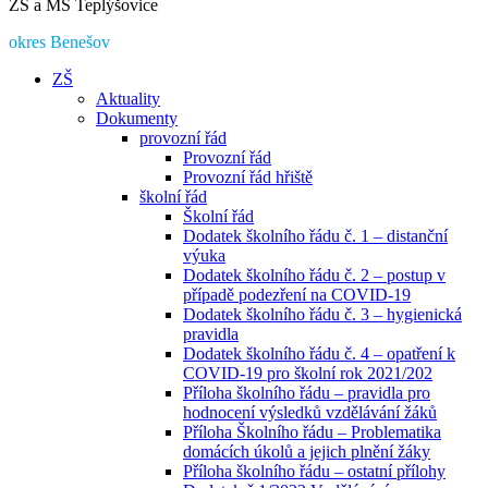
ZŠ a MŠ Teplýšovice
okres Benešov
ZŠ
Aktuality
Dokumenty
provozní řád
Provozní řád
Provozní řád hřiště
školní řád
Školní řád
Dodatek školního řádu č. 1 – distanční
výuka
Dodatek školního řádu č. 2 – postup v
případě podezření na COVID-19
Dodatek školního řádu č. 3 – hygienická
pravidla
Dodatek školního řádu č. 4 – opatření k
COVID-19 pro školní rok 2021/202
Příloha školního řádu – pravidla pro
hodnocení výsledků vzdělávání žáků
Příloha Školního řádu – Problematika
domácích úkolů a jejich plnění žáky
Příloha školního řádu – ostatní přílohy