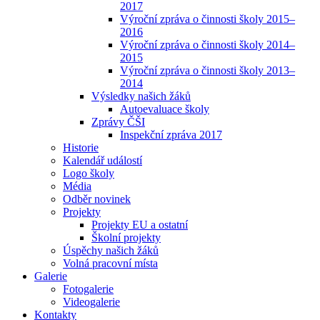
2017
Výroční zpráva o činnosti školy 2015–
2016
Výroční zpráva o činnosti školy 2014–
2015
Výroční zpráva o činnosti školy 2013–
2014
Výsledky našich žáků
Autoevaluace školy
Zprávy ČŠI
Inspekční zpráva 2017
Historie
Kalendář událostí
Logo školy
Média
Odběr novinek
Projekty
Projekty EU a ostatní
Školní projekty
Úspěchy našich žáků
Volná pracovní místa
Galerie
Fotogalerie
Videogalerie
Kontakty