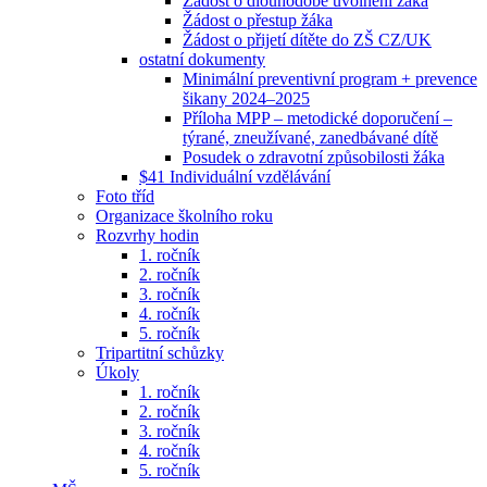
Žádost o dlouhodobé uvolnění žáka
Žádost o přestup žáka
Žádost o přijetí dítěte do ZŠ CZ/UK
ostatní dokumenty
Minimální preventivní program + prevence
šikany 2024–2025
Příloha MPP – metodické doporučení –
týrané, zneužívané, zanedbávané dítě
Posudek o zdravotní způsobilosti žáka
$41 Individuální vzdělávání
Foto tříd
Organizace školního roku
Rozvrhy hodin
1. ročník
2. ročník
3. ročník
4. ročník
5. ročník
Tripartitní schůzky
Úkoly
1. ročník
2. ročník
3. ročník
4. ročník
5. ročník