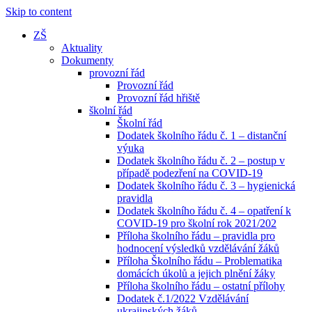
Skip to content
ZŠ
Aktuality
Dokumenty
provozní řád
Provozní řád
Provozní řád hřiště
školní řád
Školní řád
Dodatek školního řádu č. 1 – distanční
výuka
Dodatek školního řádu č. 2 – postup v
případě podezření na COVID-19
Dodatek školního řádu č. 3 – hygienická
pravidla
Dodatek školního řádu č. 4 – opatření k
COVID-19 pro školní rok 2021/202
Příloha školního řádu – pravidla pro
hodnocení výsledků vzdělávání žáků
Příloha Školního řádu – Problematika
domácích úkolů a jejich plnění žáky
Příloha školního řádu – ostatní přílohy
Dodatek č.1/2022 Vzdělávání
ukrajinských žáků