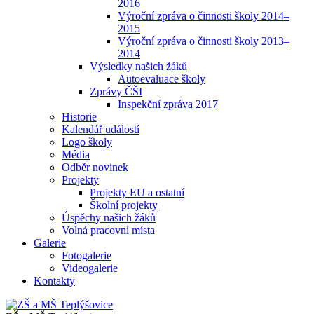
2016
Výroční zpráva o činnosti školy 2014–
2015
Výroční zpráva o činnosti školy 2013–
2014
Výsledky našich žáků
Autoevaluace školy
Zprávy ČŠI
Inspekční zpráva 2017
Historie
Kalendář událostí
Logo školy
Média
Odběr novinek
Projekty
Projekty EU a ostatní
Školní projekty
Úspěchy našich žáků
Volná pracovní místa
Galerie
Fotogalerie
Videogalerie
Kontakty