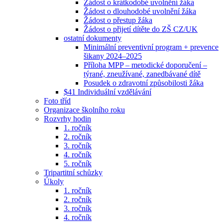
Žádost o krátkodobé uvolnění žáka
Žádost o dlouhodobé uvolnění žáka
Žádost o přestup žáka
Žádost o přijetí dítěte do ZŠ CZ/UK
ostatní dokumenty
Minimální preventivní program + prevence
šikany 2024–2025
Příloha MPP – metodické doporučení –
týrané, zneužívané, zanedbávané dítě
Posudek o zdravotní způsobilosti žáka
$41 Individuální vzdělávání
Foto tříd
Organizace školního roku
Rozvrhy hodin
1. ročník
2. ročník
3. ročník
4. ročník
5. ročník
Tripartitní schůzky
Úkoly
1. ročník
2. ročník
3. ročník
4. ročník