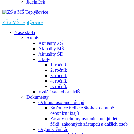
Jídelníček
ZŠ a MŠ Teplýšovice
Naše škola
Archiv
Aktuality ZŠ
Aktuality MŠ
Aktuality ŠD
Úkoly
1. ročník
2. ročník
3. ročník
4. ročník
5. ročník
Vzdělávací obsah MŠ
Dokumenty
Ochrana osobních údajů
Směrnice ředitele školy k ochraně
osobních údajů
Zásady ochrany osobních údajů dětí a
žáků, zákonných zástupců a dalších osob
Organizační řád