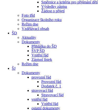
Směrnice a kritéria pro přijímání dětí
Výsledky zápisu
Žádost o přijetí
Foto tříd
Organizace školního roku
Režim dne
Vzdělávací obsah
ŠD
Aktuality
Dokumenty
Přihláška do ŠD
ŠVP ŠD
Vnitřní řád
Zápisní lístek
Režim dne
ŠJ
Dokumenty
provozní řád
Provozní řád
Dodatek č. 1
stravovací řád
Stravovací řád
vnitřní řád
Vnitřní řád
ostatní dokumenty