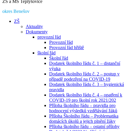
ZŠ a MŠ Teplýšovice
okres Benešov
ZŠ
Aktuality
Dokumenty
provozní řád
Provozní řád
Provozní řád hřiště
školní řád
Školní řád
Dodatek školního řádu č. 1 – distanční
výuka
Dodatek školního řádu č. 2 – postup v
případě podezření na COVID-19
Dodatek školního řádu č. 3 – hygienická
pravidla
Dodatek školního řádu č. 4 – opatření k
COVID-19 pro školní rok 2021/202
Příloha školního řádu – pravidla pro
hodnocení výsledků vzdělávání žáků
Příloha Školního řádu – Problematika
domácích úkolů a jejich plnění žáky
Příloha školního řádu – ostatní přílohy