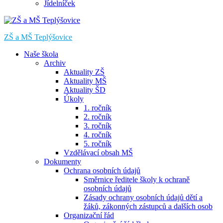
Jídelníček
ZŠ a MŠ Teplýšovice
Naše škola
Archiv
Aktuality ZŠ
Aktuality MŠ
Aktuality ŠD
Úkoly
1. ročník
2. ročník
3. ročník
4. ročník
5. ročník
Vzdělávací obsah MŠ
Dokumenty
Ochrana osobních údajů
Směrnice ředitele školy k ochraně
osobních údajů
Zásady ochrany osobních údajů dětí a
žáků, zákonných zástupců a dalších osob
Organizační řád