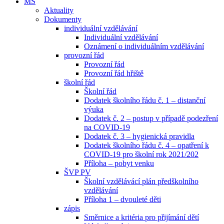
MŠ
Aktuality
Dokumenty
individuální vzdělávání
Individuální vzdělávání
Oznámení o individuálním vzdělávání
provozní řád
Provozní řád
Provozní řád hřiště
školní řád
Školní řád
Dodatek školního řádu č. 1 – distanční
výuka
Dodatek č. 2 – postup v případě podezření
na COVID-19
Dodatek č. 3 – hygienická pravidla
Dodatek školního řádu č. 4 – opatření k
COVID-19 pro školní rok 2021/202
Příloha – pobyt venku
ŠVP PV
Školní vzdělávácí plán předškolního
vzdělávání
Příloha 1 – dvouleté děti
zápis
Směrnice a kritéria pro přijímání dětí