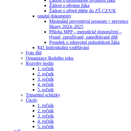
Žádost o dlouhodobé uvolnění žáka
Žádost o přestup žáka
Žádost o přijetí dítěte do ZŠ CZ/UK
ostatní dokumenty
Minimální preventivní program + prevence
šikany 2024–2025
Příloha MPP – metodické doporučení –
týrané, zneužívané, zanedbávané dítě
Posudek o zdravotní způsobilosti žáka
$41 Individuální vzdělávání
Foto tříd
Organizace školního roku
Rozvrhy hodin
1. ročník
2. ročník
3. ročník
4. ročník
5. ročník
Tripartitní schůzky
Úkoly
1. ročník
2. ročník
3. ročník
4. ročník
5. ročník