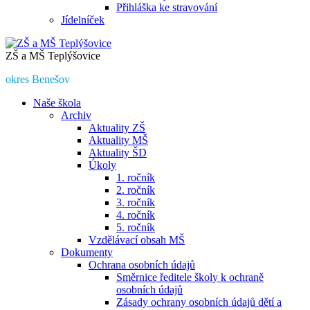
Přihláška ke stravování
Jídelníček
ZŠ a MŠ Teplýšovice
okres Benešov
Naše škola
Archiv
Aktuality ZŠ
Aktuality MŠ
Aktuality ŠD
Úkoly
1. ročník
2. ročník
3. ročník
4. ročník
5. ročník
Vzdělávací obsah MŠ
Dokumenty
Ochrana osobních údajů
Směrnice ředitele školy k ochraně
osobních údajů
Zásady ochrany osobních údajů dětí a