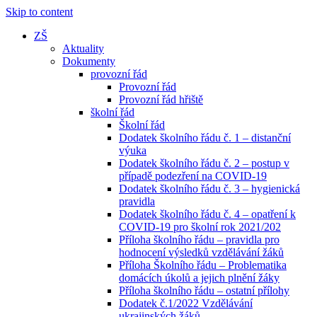
Skip to content
ZŠ
Aktuality
Dokumenty
provozní řád
Provozní řád
Provozní řád hřiště
školní řád
Školní řád
Dodatek školního řádu č. 1 – distanční
výuka
Dodatek školního řádu č. 2 – postup v
případě podezření na COVID-19
Dodatek školního řádu č. 3 – hygienická
pravidla
Dodatek školního řádu č. 4 – opatření k
COVID-19 pro školní rok 2021/202
Příloha školního řádu – pravidla pro
hodnocení výsledků vzdělávání žáků
Příloha Školního řádu – Problematika
domácích úkolů a jejich plnění žáky
Příloha školního řádu – ostatní přílohy
Dodatek č.1/2022 Vzdělávání
ukrajinských žáků