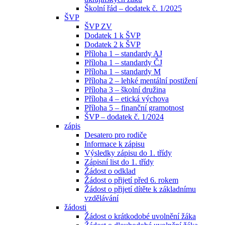
Školní řád – dodatek č. 1/2025
ŠVP
ŠVP ZV
Dodatek 1 k ŠVP
Dodatek 2 k ŠVP
Příloha 1 – standardy AJ
Příloha 1 – standardy ČJ
Příloha 1 – standardy M
Příloha 2 – lehké mentální postižení
Příloha 3 – školní družina
Příloha 4 – etická výchova
Příloha 5 – finanční gramotnost
ŠVP – dodatek č. 1/2024
zápis
Desatero pro rodiče
Informace k zápisu
Výsledky zápisu do 1. třídy
Zápisní list do 1. třídy
Žádost o odklad
Žádost o přijetí před 6. rokem
Žádost o přijetí dítěte k základnímu
vzdělávání
žádosti
Žádost o krátkodobé uvolnění žáka