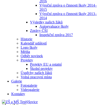
2016
Výroční zpráva o činnosti školy 2014–
2015
Výroční zpráva o činnosti školy 2013–
2014
Výsledky našich žáků
Autoevaluace školy
Zprávy ČŠI
Inspekční zpráva 2017
Historie
Kalendář událostí
Logo školy
Média
Odběr novinek
Projekty
Projekty EU a ostatní
Školní projekty
Úspěchy našich žáků
Volná pracovní místa
Galerie
Fotogalerie
Videogalerie
Kontakty