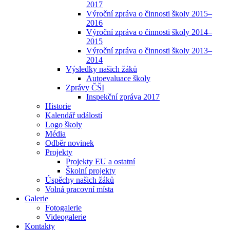
2017
Výroční zpráva o činnosti školy 2015–
2016
Výroční zpráva o činnosti školy 2014–
2015
Výroční zpráva o činnosti školy 2013–
2014
Výsledky našich žáků
Autoevaluace školy
Zprávy ČŠI
Inspekční zpráva 2017
Historie
Kalendář událostí
Logo školy
Média
Odběr novinek
Projekty
Projekty EU a ostatní
Školní projekty
Úspěchy našich žáků
Volná pracovní místa
Galerie
Fotogalerie
Videogalerie
Kontakty