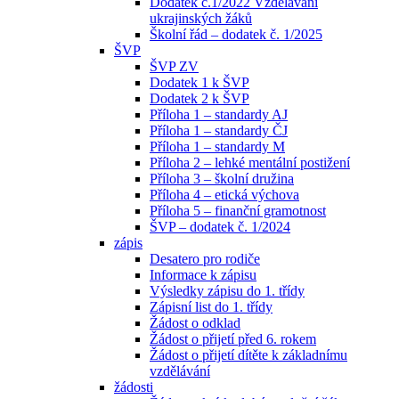
Dodatek č.1/2022 Vzdělávání
ukrajinských žáků
Školní řád – dodatek č. 1/2025
ŠVP
ŠVP ZV
Dodatek 1 k ŠVP
Dodatek 2 k ŠVP
Příloha 1 – standardy AJ
Příloha 1 – standardy ČJ
Příloha 1 – standardy M
Příloha 2 – lehké mentální postižení
Příloha 3 – školní družina
Příloha 4 – etická výchova
Příloha 5 – finanční gramotnost
ŠVP – dodatek č. 1/2024
zápis
Desatero pro rodiče
Informace k zápisu
Výsledky zápisu do 1. třídy
Zápisní list do 1. třídy
Žádost o odklad
Žádost o přijetí před 6. rokem
Žádost o přijetí dítěte k základnímu
vzdělávání
žádosti