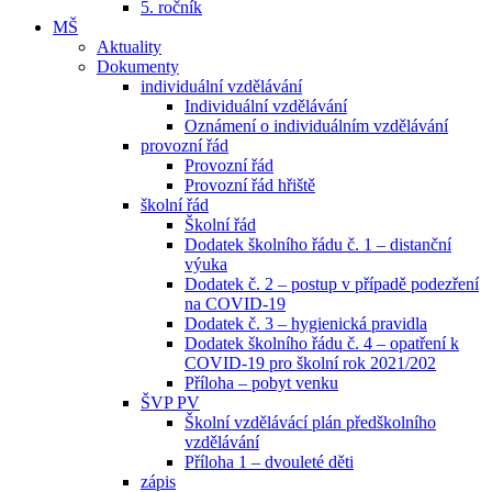
5. ročník
MŠ
Aktuality
Dokumenty
individuální vzdělávání
Individuální vzdělávání
Oznámení o individuálním vzdělávání
provozní řád
Provozní řád
Provozní řád hřiště
školní řád
Školní řád
Dodatek školního řádu č. 1 – distanční
výuka
Dodatek č. 2 – postup v případě podezření
na COVID-19
Dodatek č. 3 – hygienická pravidla
Dodatek školního řádu č. 4 – opatření k
COVID-19 pro školní rok 2021/202
Příloha – pobyt venku
ŠVP PV
Školní vzdělávácí plán předškolního
vzdělávání
Příloha 1 – dvouleté děti
zápis