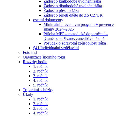
Žádost o krátkodobé uvolnění žáka
Žádost o dlouhodobé uvolnění žáka
Žádost o přestup žáka
Žádost o přijetí dítěte do ZŠ CZ/UK
ostatní dokumenty
Minimální preventivní program + prevence
šikany 2024–2025
Příloha MPP – metodické doporučení –
týrané, zneužívané, zanedbávané dítě
Posudek o zdravotní způsobilosti žáka
$41 Individuální vzdělávání
Foto tříd
Organizace školního roku
Rozvrhy hodin
1. ročník
2. ročník
3. ročník
4. ročník
5. ročník
Tripartitní schůzky
Úkoly
1. ročník
2. ročník
3. ročník
4. ročník