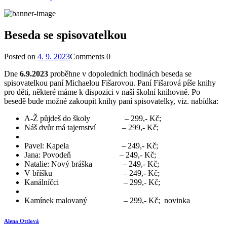
Beseda se spisovatelkou
Posted on
4. 9. 2023
Comments
0
Dne
6.9.2023
proběhne v dopoledních hodinách beseda se
spisovatelkou paní Michaelou Fišarovou. Paní Fišarová píše knihy
pro děti, některé máme k dispozici v naší školní knihovně. Po
besedě bude možné zakoupit knihy paní spisovatelky, viz. nabídka:
A-Ž půjdeš do školy – 299,- Kč;
Náš dvůr má tajemství – 299,- Kč;
Pavel: Kapela – 249,- Kč;
Jana: Povodeň – 249,- Kč;
Natalie: Nový bráška – 249,- Kč;
V bříšku – 249,- Kč;
Kanálníčci – 299,- Kč;
Kamínek malovaný – 299,- Kč; novinka
Alena Ottlová