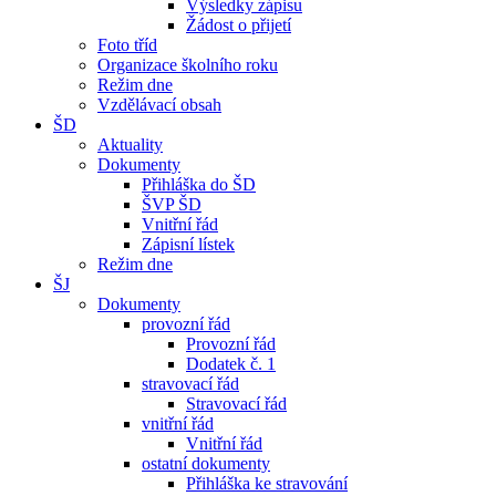
Výsledky zápisu
Žádost o přijetí
Foto tříd
Organizace školního roku
Režim dne
Vzdělávací obsah
ŠD
Aktuality
Dokumenty
Přihláška do ŠD
ŠVP ŠD
Vnitřní řád
Zápisní lístek
Režim dne
ŠJ
Dokumenty
provozní řád
Provozní řád
Dodatek č. 1
stravovací řád
Stravovací řád
vnitřní řád
Vnitřní řád
ostatní dokumenty
Přihláška ke stravování