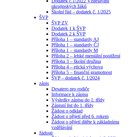
Dodatek č.1/2022 Vzdělávání
ukrajinských žáků
Školní řád – dodatek č. 1/2025
ŠVP
ŠVP ZV
Dodatek 1 k ŠVP
Dodatek 2 k ŠVP
Příloha 1 – standardy AJ
Příloha 1 – standardy ČJ
Příloha 1 – standardy M
Příloha 2 – lehké mentální postižení
Příloha 3 – školní družina
Příloha 4 – etická výchova
Příloha 5 – finanční gramotnost
ŠVP – dodatek č. 1/2024
zápis
Desatero pro rodiče
Informace k zápisu
Výsledky zápisu do 1. třídy
Zápisní list do 1. třídy
Žádost o odklad
Žádost o přijetí před 6. rokem
Žádost o přijetí dítěte k základnímu
vzdělávání
žádosti