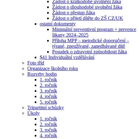
Žádost o krátkodobé uvolnění žáka
Žádost o dlouhodobé uvolnění žáka
Žádost o přestup žáka
Žádost o přijetí dítěte do ZŠ CZ/UK
ostatní dokumenty
Minimální preventivní program + prevence
šikany 2024–2025
Příloha MPP – metodické doporučení –
týrané, zneužívané, zanedbávané dítě
Posudek o zdravotní způsobilosti žáka
$41 Individuální vzdělávání
Foto tříd
Organizace školního roku
Rozvrhy hodin
1. ročník
2. ročník
3. ročník
4. ročník
5. ročník
Tripartitní schůzky
Úkoly
1. ročník
2. ročník
3. ročník
4. ročník