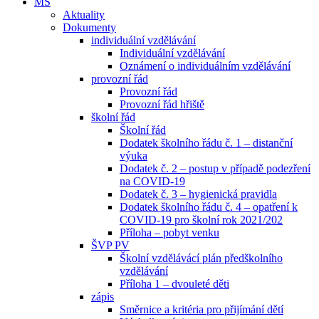
MŠ
Aktuality
Dokumenty
individuální vzdělávání
Individuální vzdělávání
Oznámení o individuálním vzdělávání
provozní řád
Provozní řád
Provozní řád hřiště
školní řád
Školní řád
Dodatek školního řádu č. 1 – distanční
výuka
Dodatek č. 2 – postup v případě podezření
na COVID-19
Dodatek č. 3 – hygienická pravidla
Dodatek školního řádu č. 4 – opatření k
COVID-19 pro školní rok 2021/202
Příloha – pobyt venku
ŠVP PV
Školní vzdělávácí plán předškolního
vzdělávání
Příloha 1 – dvouleté děti
zápis
Směrnice a kritéria pro přijímání dětí