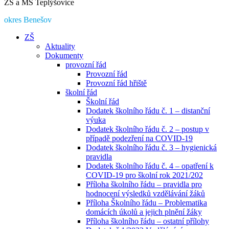
ZŠ a MŠ Teplýšovice
okres Benešov
ZŠ
Aktuality
Dokumenty
provozní řád
Provozní řád
Provozní řád hřiště
školní řád
Školní řád
Dodatek školního řádu č. 1 – distanční
výuka
Dodatek školního řádu č. 2 – postup v
případě podezření na COVID-19
Dodatek školního řádu č. 3 – hygienická
pravidla
Dodatek školního řádu č. 4 – opatření k
COVID-19 pro školní rok 2021/202
Příloha školního řádu – pravidla pro
hodnocení výsledků vzdělávání žáků
Příloha Školního řádu – Problematika
domácích úkolů a jejich plnění žáky
Příloha školního řádu – ostatní přílohy