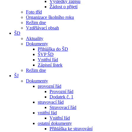
Výsledky zápisu
Žádost o přijetí
Foto tříd
Organizace školního roku
Režim dne
Vzdělávací obsah
ŠD
Aktuality
Dokumenty
Přihláška do ŠD
ŠVP ŠD
Vnitřní řád
Zápisní lístek
Režim dne
ŠJ
Dokumenty
provozní řád
Provozní řád
Dodatek č. 1
stravovací řád
Stravovací řád
vnitřní řád
Vnitřní řád
ostatní dokumenty
Přihláška ke stravování