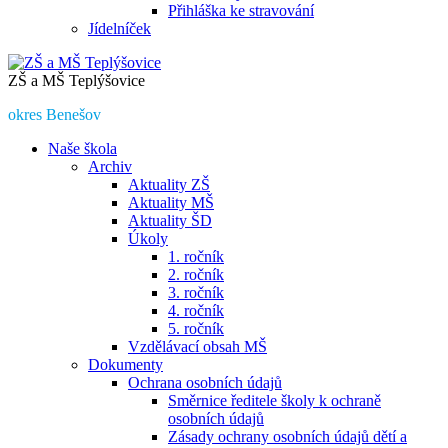
Přihláška ke stravování
Jídelníček
ZŠ a MŠ Teplýšovice
okres Benešov
Naše škola
Archiv
Aktuality ZŠ
Aktuality MŠ
Aktuality ŠD
Úkoly
1. ročník
2. ročník
3. ročník
4. ročník
5. ročník
Vzdělávací obsah MŠ
Dokumenty
Ochrana osobních údajů
Směrnice ředitele školy k ochraně
osobních údajů
Zásady ochrany osobních údajů dětí a