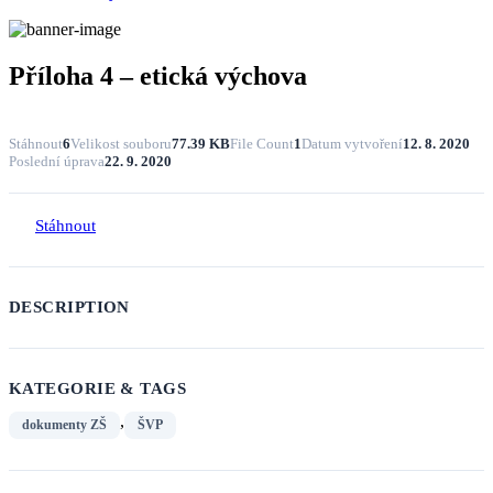
Příloha 4 – etická výchova
Stáhnout
6
Velikost souboru
77.39 KB
File Count
1
Datum vytvoření
12. 8. 2020
Poslední úprava
22. 9. 2020
Stáhnout
DESCRIPTION
KATEGORIE & TAGS
,
dokumenty ZŠ
ŠVP