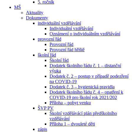
5. ročník
MŠ
Aktuality
Dokumenty
individuální vzdělávání
Individuální vzdělávání
Oznámení o individuálním vzdělávání
provozní řád
Provozní řád
Provozní řád hřiště
školní řád
Školní řád
Dodatek školního řádu č. 1 – distanční
výuka
Dodatek č. 2 – postup v případě podezření
na COVID-19
Dodatek č. 3 – hygienická pravidla
Dodatek školního řádu č. 4 – opatření k
COVID-19 pro školní rok 2021/202
Příloha – pobyt venku
ŠVP PV
Školní vzdělávácí plán předškolního
vzdělávání
Příloha 1 – dvouleté děti
zápis