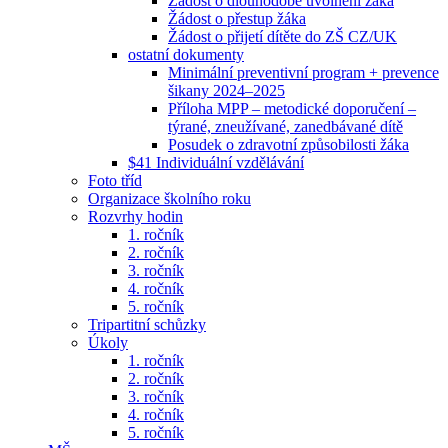
Žádost o dlouhodobé uvolnění žáka
Žádost o přestup žáka
Žádost o přijetí dítěte do ZŠ CZ/UK
ostatní dokumenty
Minimální preventivní program + prevence
šikany 2024–2025
Příloha MPP – metodické doporučení –
týrané, zneužívané, zanedbávané dítě
Posudek o zdravotní způsobilosti žáka
$41 Individuální vzdělávání
Foto tříd
Organizace školního roku
Rozvrhy hodin
1. ročník
2. ročník
3. ročník
4. ročník
5. ročník
Tripartitní schůzky
Úkoly
1. ročník
2. ročník
3. ročník
4. ročník
5. ročník