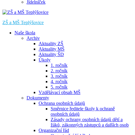
Jídelníček
ZŠ a MŠ Teplýšovice
Naše škola
Archiv
Aktuality ZŠ
Aktuality MŠ
Aktuality ŠD
Úkoly
1. ročník
2. ročník
3. ročník
4. ročník
5. ročník
Vzdělávací obsah MŠ
Dokumenty
Ochrana osobních údajů
Směrnice ředitele školy k ochraně
osobních údajů
Zásady ochrany osobních údajů dětí a
žáků, zákonných zástupců a dalších osob
Organizační řád