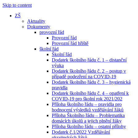
Skip to content
ZŠ
Aktuality
Dokumenty
provozní řád
Provozní řád
Provozní řád hřiště
školní řád
Školní řád
Dodatek školního řádu č. 1 – distanční
výuka
Dodatek školního řádu č. 2 – postup v
případě podezření na COVID-19
Dodatek školního řádu č. 3 – hygienická
pravidla
Dodatek školního řádu č. 4 – opatření k
COVID-19 pro školní rok 2021/202
Příloha školního řádu – pravidla pro
hodnocení výsledků vzdělávání žáků
Příloha Školního řádu – Problematika
domácích úkolů a jejich plnění žáky
Příloha školního řádu – ostatní přílohy
Dodatek č.1/2022 Vzdělávání
ukrajinských žáků