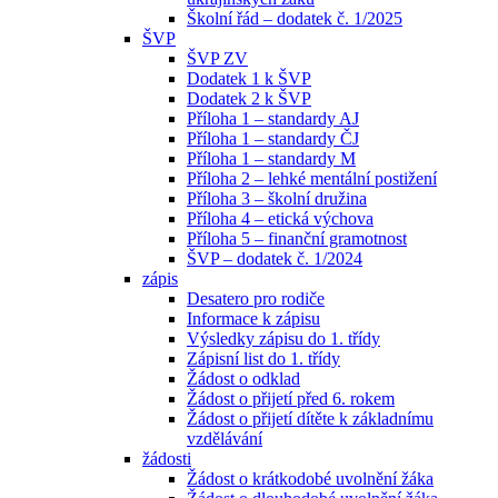
Školní řád – dodatek č. 1/2025
ŠVP
ŠVP ZV
Dodatek 1 k ŠVP
Dodatek 2 k ŠVP
Příloha 1 – standardy AJ
Příloha 1 – standardy ČJ
Příloha 1 – standardy M
Příloha 2 – lehké mentální postižení
Příloha 3 – školní družina
Příloha 4 – etická výchova
Příloha 5 – finanční gramotnost
ŠVP – dodatek č. 1/2024
zápis
Desatero pro rodiče
Informace k zápisu
Výsledky zápisu do 1. třídy
Zápisní list do 1. třídy
Žádost o odklad
Žádost o přijetí před 6. rokem
Žádost o přijetí dítěte k základnímu
vzdělávání
žádosti
Žádost o krátkodobé uvolnění žáka