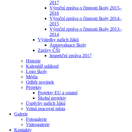
2017
Výroční zpráva o činnosti školy 2015–
2016
Výroční zpráva o činnosti školy 2014–
2015
Výroční zpráva o činnosti školy 2013–
2014
Výsledky našich žáků
Autoevaluace školy
Zprávy ČŠI
Inspekční zpráva 2017
Historie
Kalendář událostí
Logo školy
Média
Odběr novinek
Projekty
Projekty EU a ostatní
Školní projekty
Úspěchy našich žáků
Volná pracovní místa
Galerie
Fotogalerie
Videogalerie
Kontakty