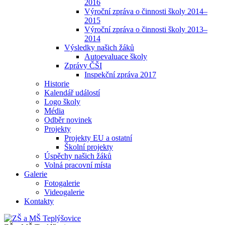
2016
Výroční zpráva o činnosti školy 2014–
2015
Výroční zpráva o činnosti školy 2013–
2014
Výsledky našich žáků
Autoevaluace školy
Zprávy ČŠI
Inspekční zpráva 2017
Historie
Kalendář událostí
Logo školy
Média
Odběr novinek
Projekty
Projekty EU a ostatní
Školní projekty
Úspěchy našich žáků
Volná pracovní místa
Galerie
Fotogalerie
Videogalerie
Kontakty