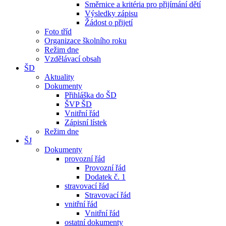
Směrnice a kritéria pro přijímání dětí
Výsledky zápisu
Žádost o přijetí
Foto tříd
Organizace školního roku
Režim dne
Vzdělávací obsah
ŠD
Aktuality
Dokumenty
Přihláška do ŠD
ŠVP ŠD
Vnitřní řád
Zápisní lístek
Režim dne
ŠJ
Dokumenty
provozní řád
Provozní řád
Dodatek č. 1
stravovací řád
Stravovací řád
vnitřní řád
Vnitřní řád
ostatní dokumenty