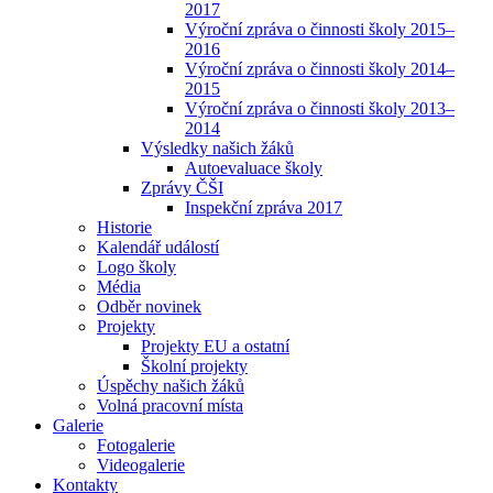
2017
Výroční zpráva o činnosti školy 2015–
2016
Výroční zpráva o činnosti školy 2014–
2015
Výroční zpráva o činnosti školy 2013–
2014
Výsledky našich žáků
Autoevaluace školy
Zprávy ČŠI
Inspekční zpráva 2017
Historie
Kalendář událostí
Logo školy
Média
Odběr novinek
Projekty
Projekty EU a ostatní
Školní projekty
Úspěchy našich žáků
Volná pracovní místa
Galerie
Fotogalerie
Videogalerie
Kontakty