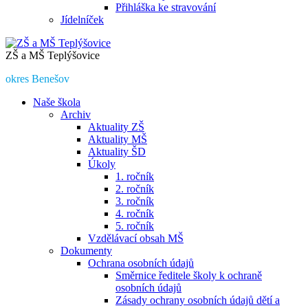
Přihláška ke stravování
Jídelníček
ZŠ a MŠ Teplýšovice
okres Benešov
Naše škola
Archiv
Aktuality ZŠ
Aktuality MŠ
Aktuality ŠD
Úkoly
1. ročník
2. ročník
3. ročník
4. ročník
5. ročník
Vzdělávací obsah MŠ
Dokumenty
Ochrana osobních údajů
Směrnice ředitele školy k ochraně
osobních údajů
Zásady ochrany osobních údajů dětí a