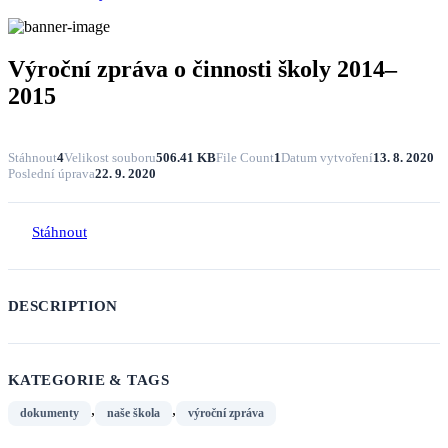
Výroční zpráva o činnosti školy 2014–
2015
Stáhnout
4
Velikost souboru
506.41 KB
File Count
1
Datum vytvoření
13. 8. 2020
Poslední úprava
22. 9. 2020
Stáhnout
DESCRIPTION
KATEGORIE & TAGS
,
,
dokumenty
naše škola
výroční zpráva