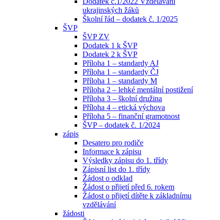
Dodatek č.1/2022 Vzdělávání
ukrajinských žáků
Školní řád – dodatek č. 1/2025
ŠVP
ŠVP ZV
Dodatek 1 k ŠVP
Dodatek 2 k ŠVP
Příloha 1 – standardy AJ
Příloha 1 – standardy ČJ
Příloha 1 – standardy M
Příloha 2 – lehké mentální postižení
Příloha 3 – školní družina
Příloha 4 – etická výchova
Příloha 5 – finanční gramotnost
ŠVP – dodatek č. 1/2024
zápis
Desatero pro rodiče
Informace k zápisu
Výsledky zápisu do 1. třídy
Zápisní list do 1. třídy
Žádost o odklad
Žádost o přijetí před 6. rokem
Žádost o přijetí dítěte k základnímu
vzdělávání
žádosti