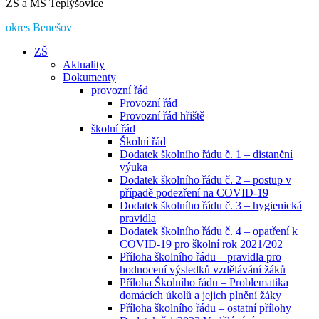
ZŠ a MŠ Teplýšovice
okres Benešov
ZŠ
Aktuality
Dokumenty
provozní řád
Provozní řád
Provozní řád hřiště
školní řád
Školní řád
Dodatek školního řádu č. 1 – distanční
výuka
Dodatek školního řádu č. 2 – postup v
případě podezření na COVID-19
Dodatek školního řádu č. 3 – hygienická
pravidla
Dodatek školního řádu č. 4 – opatření k
COVID-19 pro školní rok 2021/202
Příloha školního řádu – pravidla pro
hodnocení výsledků vzdělávání žáků
Příloha Školního řádu – Problematika
domácích úkolů a jejich plnění žáky
Příloha školního řádu – ostatní přílohy