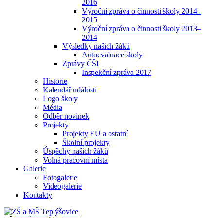
2016
Výroční zpráva o činnosti školy 2014–
2015
Výroční zpráva o činnosti školy 2013–
2014
Výsledky našich žáků
Autoevaluace školy
Zprávy ČŠI
Inspekční zpráva 2017
Historie
Kalendář událostí
Logo školy
Média
Odběr novinek
Projekty
Projekty EU a ostatní
Školní projekty
Úspěchy našich žáků
Volná pracovní místa
Galerie
Fotogalerie
Videogalerie
Kontakty