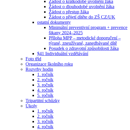
Žádost o krátkodobé uvolnění žáka
Žádost o dlouhodobé uvolnění žáka
Žádost o přestup žáka
Žádost o přijetí dítěte do ZŠ CZ/UK
ostatní dokumenty
Minimální preventivní program + prevence
šikany 2024–2025
Příloha MPP – metodické doporučení –
týrané, zneužívané, zanedbávané dítě
Posudek o zdravotní způsobilosti žáka
$41 Individuální vzdělávání
Foto tříd
Organizace školního roku
Rozvrhy hodin
1. ročník
2. ročník
3. ročník
4. ročník
5. ročník
Tripartitní schůzky
Úkoly
1. ročník
2. ročník
3. ročník
4. ročník