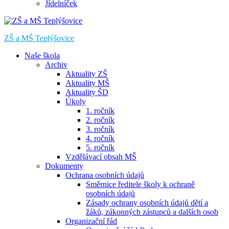
Jídelníček
ZŠ a MŠ Teplýšovice
Naše škola
Archiv
Aktuality ZŠ
Aktuality MŠ
Aktuality ŠD
Úkoly
1. ročník
2. ročník
3. ročník
4. ročník
5. ročník
Vzdělávací obsah MŠ
Dokumenty
Ochrana osobních údajů
Směrnice ředitele školy k ochraně
osobních údajů
Zásady ochrany osobních údajů dětí a
žáků, zákonných zástupců a dalších osob
Organizační řád