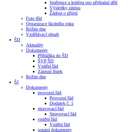
Směrnice a kritéria pro přijímání dětí
Výsledky zápisu
Žádost o přijetí
Foto tříd
Organizace školního roku
Režim dne
Vzdělávací obsah
ŠD
Aktuality
Dokumenty
Přihláška do ŠD
ŠVP ŠD
Vnitřní řád
Zápisní lístek
Režim dne
ŠJ
Dokumenty
provozní řád
Provozní řád
Dodatek č. 1
stravovací řád
Stravovací řád
vnitřní řád
Vnitřní řád
ostatní dokumenty