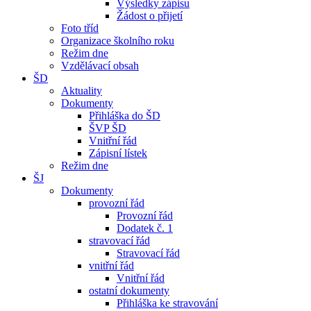
Výsledky zápisu
Žádost o přijetí
Foto tříd
Organizace školního roku
Režim dne
Vzdělávací obsah
ŠD
Aktuality
Dokumenty
Přihláška do ŠD
ŠVP ŠD
Vnitřní řád
Zápisní lístek
Režim dne
ŠJ
Dokumenty
provozní řád
Provozní řád
Dodatek č. 1
stravovací řád
Stravovací řád
vnitřní řád
Vnitřní řád
ostatní dokumenty
Přihláška ke stravování