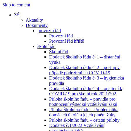
Skip to content
ZŠ
Aktuality
Dokumenty
provozní řád
Provozní řád
Provozní řád hřiště
školní řád
Školní řád
Dodatek školního řádu č. 1 – distanční
výuka
Dodatek školního řádu č. 2 – postup v
případě podezření na COVID-19
Dodatek školního řádu č. 3 – hygienická
pravidla
Dodatek školního řádu č. 4 – opatření k
COVID-19 pro školní rok 2021/202
Příloha školního řádu – pravidla pro
hodnocení výsledků vzdělávání žáků
Příloha Školního řádu – Problematika
domácích úkolů a jejich plnění žáky
Příloha školního řádu – ostatní přílohy
Dodatek č.1/2022 Vzdělávání
ukrajinských žáků