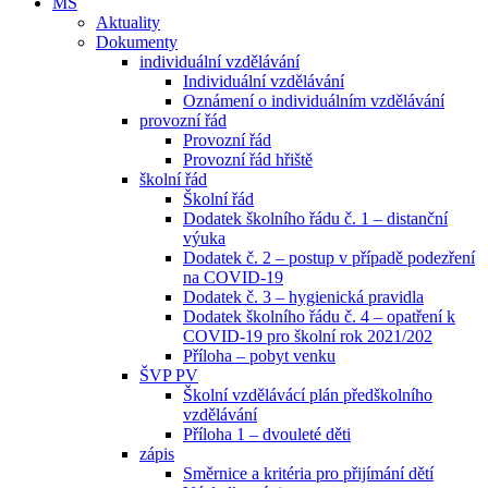
MŠ
Aktuality
Dokumenty
individuální vzdělávání
Individuální vzdělávání
Oznámení o individuálním vzdělávání
provozní řád
Provozní řád
Provozní řád hřiště
školní řád
Školní řád
Dodatek školního řádu č. 1 – distanční
výuka
Dodatek č. 2 – postup v případě podezření
na COVID-19
Dodatek č. 3 – hygienická pravidla
Dodatek školního řádu č. 4 – opatření k
COVID-19 pro školní rok 2021/202
Příloha – pobyt venku
ŠVP PV
Školní vzdělávácí plán předškolního
vzdělávání
Příloha 1 – dvouleté děti
zápis
Směrnice a kritéria pro přijímání dětí