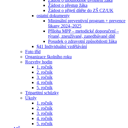
Žádost o dlouhodobé uvolnění žáka
Žádost o přestup žáka
Žádost o přijetí dítěte do ZŠ CZ/UK
ostatní dokumenty
Minimální preventivní program + prevence
šikany 2024–2025
Příloha MPP – metodické doporučení –
týrané, zneužívané, zanedbávané dítě
Posudek o zdravotní způsobilosti žáka
$41 Individuální vzdělávání
Foto tříd
Organizace školního roku
Rozvrhy hodin
1. ročník
2. ročník
3. ročník
4. ročník
5. ročník
Tripartitní schůzky
Úkoly
1. ročník
2. ročník
3. ročník
4. ročník
5. ročník