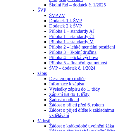
Školní řád – dodatek č. 1/2025
ŠVP
ŠVP ZV
Dodatek 1 k ŠVP
Dodatek 2 k ŠVP
Příloha 1 – standardy AJ
Příloha 1 – standardy ČJ
Příloha 1 – standardy M
Příloha 2 – lehké mentální postižení
Příloha 3 – školní družina
Příloha 4 – etická výchova
Příloha 5 – finanční gramotnost
ŠVP – dodatek č. 1/2024
zápis
Desatero pro rodiče
Informace k zápisu
Výsledky zápisu do 1. třídy
Zápisní list do 1. třídy
Žádost o odklad
Žádost o přijetí před 6. rokem
Žádost o přijetí dítěte k základnímu
vzdělávání
žádosti
Žádost o krátkodobé uvolnění žáka