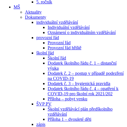
5. ročník
MŠ
Aktuality
Dokumenty
individuální vzdělávání
Individuální vzdělávání
Oznámení o individuálním vzdělávání
provozní řád
Provozní řád
Provozní řád hřiště
školní řád
Školní řád
Dodatek školního řádu č. 1 – distanční
výuka
Dodatek č. 2 – postup v případě podezření
na COVID-19
Dodatek č. 3 – hygienická pravidla
Dodatek školního řádu č. 4 – opatření k
COVID-19 pro školní rok 2021/202
Příloha – pobyt venku
ŠVP PV
Školní vzdělávácí plán předškolního
vzdělávání
Příloha 1 – dvouleté děti
zápis