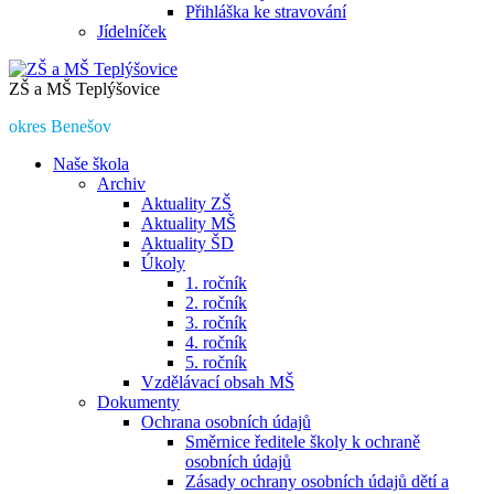
Přihláška ke stravování
Jídelníček
ZŠ a MŠ Teplýšovice
okres Benešov
Naše škola
Archiv
Aktuality ZŠ
Aktuality MŠ
Aktuality ŠD
Úkoly
1. ročník
2. ročník
3. ročník
4. ročník
5. ročník
Vzdělávací obsah MŠ
Dokumenty
Ochrana osobních údajů
Směrnice ředitele školy k ochraně
osobních údajů
Zásady ochrany osobních údajů dětí a