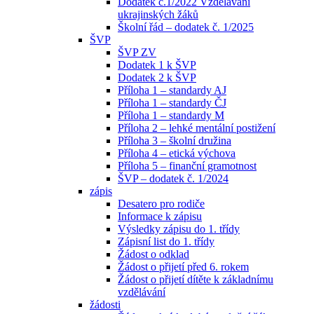
Dodatek č.1/2022 Vzdělávání
ukrajinských žáků
Školní řád – dodatek č. 1/2025
ŠVP
ŠVP ZV
Dodatek 1 k ŠVP
Dodatek 2 k ŠVP
Příloha 1 – standardy AJ
Příloha 1 – standardy ČJ
Příloha 1 – standardy M
Příloha 2 – lehké mentální postižení
Příloha 3 – školní družina
Příloha 4 – etická výchova
Příloha 5 – finanční gramotnost
ŠVP – dodatek č. 1/2024
zápis
Desatero pro rodiče
Informace k zápisu
Výsledky zápisu do 1. třídy
Zápisní list do 1. třídy
Žádost o odklad
Žádost o přijetí před 6. rokem
Žádost o přijetí dítěte k základnímu
vzdělávání
žádosti