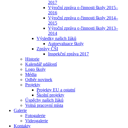
2017
Výroční zpráva o činnosti školy 2015–
2016
Výroční zpráva o činnosti školy 2014–
2015
Výroční zpráva o činnosti školy 2013–
2014
Výsledky našich žáků
Autoevaluace školy
Zprávy ČŠI
Inspekční zpráva 2017
Historie
Kalendář událostí
Logo školy
Média
Odběr novinek
Projekty
Projekty EU a ostatní
Školní projekty
Úspěchy našich žáků
Volná pracovní místa
Galerie
Fotogalerie
Videogalerie
Kontakty