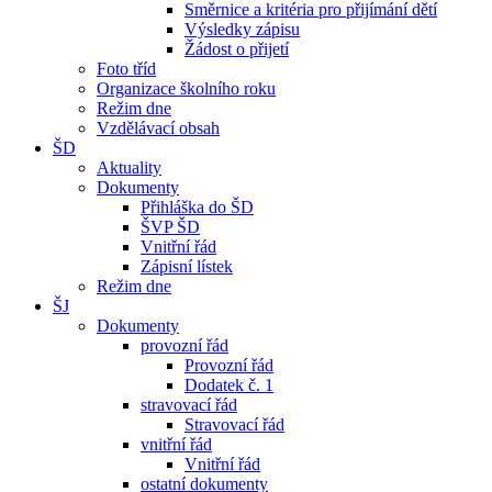
Směrnice a kritéria pro přijímání dětí
Výsledky zápisu
Žádost o přijetí
Foto tříd
Organizace školního roku
Režim dne
Vzdělávací obsah
ŠD
Aktuality
Dokumenty
Přihláška do ŠD
ŠVP ŠD
Vnitřní řád
Zápisní lístek
Režim dne
ŠJ
Dokumenty
provozní řád
Provozní řád
Dodatek č. 1
stravovací řád
Stravovací řád
vnitřní řád
Vnitřní řád
ostatní dokumenty