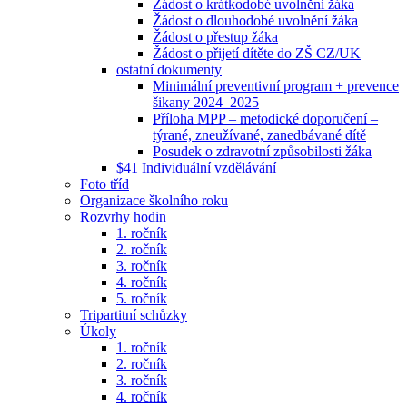
Žádost o krátkodobé uvolnění žáka
Žádost o dlouhodobé uvolnění žáka
Žádost o přestup žáka
Žádost o přijetí dítěte do ZŠ CZ/UK
ostatní dokumenty
Minimální preventivní program + prevence
šikany 2024–2025
Příloha MPP – metodické doporučení –
týrané, zneužívané, zanedbávané dítě
Posudek o zdravotní způsobilosti žáka
$41 Individuální vzdělávání
Foto tříd
Organizace školního roku
Rozvrhy hodin
1. ročník
2. ročník
3. ročník
4. ročník
5. ročník
Tripartitní schůzky
Úkoly
1. ročník
2. ročník
3. ročník
4. ročník