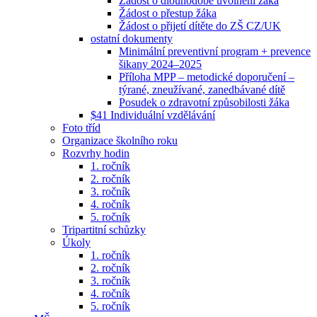
Žádost o dlouhodobé uvolnění žáka
Žádost o přestup žáka
Žádost o přijetí dítěte do ZŠ CZ/UK
ostatní dokumenty
Minimální preventivní program + prevence
šikany 2024–2025
Příloha MPP – metodické doporučení –
týrané, zneužívané, zanedbávané dítě
Posudek o zdravotní způsobilosti žáka
$41 Individuální vzdělávání
Foto tříd
Organizace školního roku
Rozvrhy hodin
1. ročník
2. ročník
3. ročník
4. ročník
5. ročník
Tripartitní schůzky
Úkoly
1. ročník
2. ročník
3. ročník
4. ročník
5. ročník