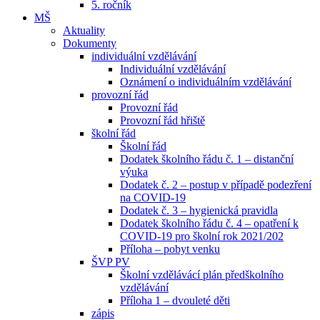
5. ročník
MŠ
Aktuality
Dokumenty
individuální vzdělávání
Individuální vzdělávání
Oznámení o individuálním vzdělávání
provozní řád
Provozní řád
Provozní řád hřiště
školní řád
Školní řád
Dodatek školního řádu č. 1 – distanční
výuka
Dodatek č. 2 – postup v případě podezření
na COVID-19
Dodatek č. 3 – hygienická pravidla
Dodatek školního řádu č. 4 – opatření k
COVID-19 pro školní rok 2021/202
Příloha – pobyt venku
ŠVP PV
Školní vzdělávácí plán předškolního
vzdělávání
Příloha 1 – dvouleté děti
zápis