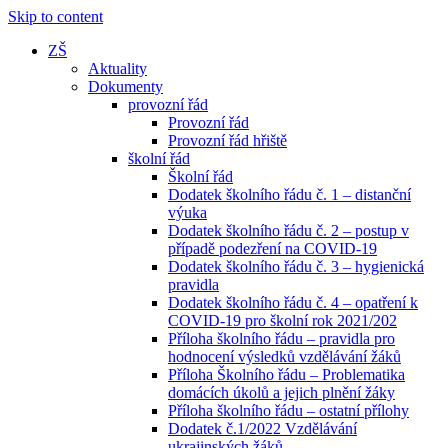
Skip to content
ZŠ
Aktuality
Dokumenty
provozní řád
Provozní řád
Provozní řád hřiště
školní řád
Školní řád
Dodatek školního řádu č. 1 – distanční
výuka
Dodatek školního řádu č. 2 – postup v
případě podezření na COVID-19
Dodatek školního řádu č. 3 – hygienická
pravidla
Dodatek školního řádu č. 4 – opatření k
COVID-19 pro školní rok 2021/202
Příloha školního řádu – pravidla pro
hodnocení výsledků vzdělávání žáků
Příloha Školního řádu – Problematika
domácích úkolů a jejich plnění žáky
Příloha školního řádu – ostatní přílohy
Dodatek č.1/2022 Vzdělávání
ukrajinských žáků