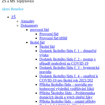
ZŠ a MŠ Teplýšovice
okres Benešov
ZŠ
Aktuality
Dokumenty
provozní řád
Provozní řád
Provozní řád hřiště
školní řád
Školní řád
Dodatek školního řádu č. 1 – distanční
výuka
Dodatek školního řádu č. 2 – postup v
případě podezření na COVID-19
Dodatek školního řádu č. 3 – hygienická
pravidla
Dodatek školního řádu č. 4 – opatření k
COVID-19 pro školní rok 2021/202
Příloha školního řádu – pravidla pro
hodnocení výsledků vzdělávání žáků
Příloha Školního řádu – Problematika
domácích úkolů a jejich plnění žáky
Příloha školního řádu – ostatní přílohy