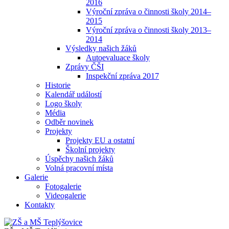
2016
Výroční zpráva o činnosti školy 2014–
2015
Výroční zpráva o činnosti školy 2013–
2014
Výsledky našich žáků
Autoevaluace školy
Zprávy ČŠI
Inspekční zpráva 2017
Historie
Kalendář událostí
Logo školy
Média
Odběr novinek
Projekty
Projekty EU a ostatní
Školní projekty
Úspěchy našich žáků
Volná pracovní místa
Galerie
Fotogalerie
Videogalerie
Kontakty