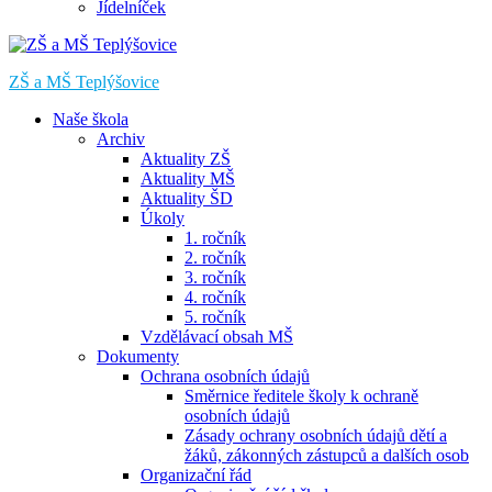
Jídelníček
ZŠ a MŠ Teplýšovice
Naše škola
Archiv
Aktuality ZŠ
Aktuality MŠ
Aktuality ŠD
Úkoly
1. ročník
2. ročník
3. ročník
4. ročník
5. ročník
Vzdělávací obsah MŠ
Dokumenty
Ochrana osobních údajů
Směrnice ředitele školy k ochraně
osobních údajů
Zásady ochrany osobních údajů dětí a
žáků, zákonných zástupců a dalších osob
Organizační řád