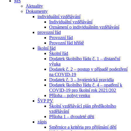
MŠ
Aktuality
Dokumenty
individuální vzdělávání
Individuální vzdělávání
Oznámení o individuálním vzdělávání
provozní řád
Provozní řád
Provozní řád hřiště
školní řád
Školní řád
Dodatek školního řádu č. 1 – distanční
výuka
Dodatek č. 2 – postup v případě podezření
na COVID-19
Dodatek č. 3 – hygienická pravidla
Dodatek školního řádu č. 4 – opatření k
COVID-19 pro školní rok 2021/202
Příloha – pobyt venku
ŠVP PV
Školní vzdělávácí plán předškolního
vzdělávání
Příloha 1 – dvouleté děti
zápis
Směrnice a kritéria pro přijímání dětí