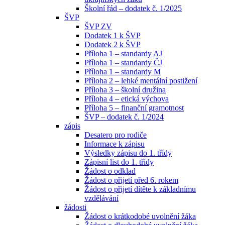
Školní řád – dodatek č. 1/2025
ŠVP
ŠVP ZV
Dodatek 1 k ŠVP
Dodatek 2 k ŠVP
Příloha 1 – standardy AJ
Příloha 1 – standardy ČJ
Příloha 1 – standardy M
Příloha 2 – lehké mentální postižení
Příloha 3 – školní družina
Příloha 4 – etická výchova
Příloha 5 – finanční gramotnost
ŠVP – dodatek č. 1/2024
zápis
Desatero pro rodiče
Informace k zápisu
Výsledky zápisu do 1. třídy
Zápisní list do 1. třídy
Žádost o odklad
Žádost o přijetí před 6. rokem
Žádost o přijetí dítěte k základnímu
vzdělávání
žádosti
Žádost o krátkodobé uvolnění žáka