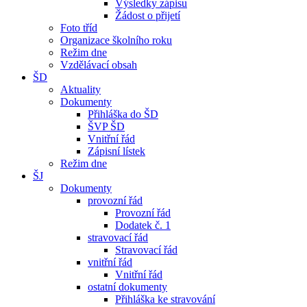
Výsledky zápisu
Žádost o přijetí
Foto tříd
Organizace školního roku
Režim dne
Vzdělávací obsah
ŠD
Aktuality
Dokumenty
Přihláška do ŠD
ŠVP ŠD
Vnitřní řád
Zápisní lístek
Režim dne
ŠJ
Dokumenty
provozní řád
Provozní řád
Dodatek č. 1
stravovací řád
Stravovací řád
vnitřní řád
Vnitřní řád
ostatní dokumenty
Přihláška ke stravování