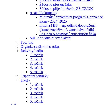
Žádost o dlouhodobé uvolnění žáka
Žádost o přestup žáka
Žádost o přijetí dítěte do ZŠ CZ/UK
ostatní dokumenty
Minimální preventivní program + prevence
šikany 2024–2025
Příloha MPP – metodické doporučení –
týrané, zneužívané, zanedbávané dítě
Posudek o zdravotní způsobilosti žáka
$41 Individuální vzdělávání
Foto tříd
Organizace školního roku
Rozvrhy hodin
1. ročník
2. ročník
3. ročník
4. ročník
5. ročník
Tripartitní schůzky
Úkoly
1. ročník
2. ročník
3. ročník
4. ročník
5. ročník