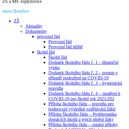
ZŠ a MŠ Teplýšovice
okres Benešov
ZŠ
Aktuality
Dokumenty
provozní řád
Provozní řád
Provozní řád hřiště
školní řád
Školní řád
Dodatek školního řádu č. 1 – distanční
výuka
Dodatek školního řádu č. 2 – postup v
případě podezření na COVID-19
Dodatek školního řádu č. 3 – hygienická
pravidla
Dodatek školního řádu č. 4 – opatření k
COVID-19 pro školní rok 2021/202
Příloha školního řádu – pravidla pro
hodnocení výsledků vzdělávání žáků
Příloha Školního řádu – Problematika
domácích úkolů a jejich plnění žáky
Příloha školního řádu – ostatní přílohy