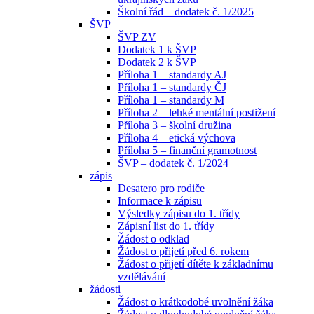
Školní řád – dodatek č. 1/2025
ŠVP
ŠVP ZV
Dodatek 1 k ŠVP
Dodatek 2 k ŠVP
Příloha 1 – standardy AJ
Příloha 1 – standardy ČJ
Příloha 1 – standardy M
Příloha 2 – lehké mentální postižení
Příloha 3 – školní družina
Příloha 4 – etická výchova
Příloha 5 – finanční gramotnost
ŠVP – dodatek č. 1/2024
zápis
Desatero pro rodiče
Informace k zápisu
Výsledky zápisu do 1. třídy
Zápisní list do 1. třídy
Žádost o odklad
Žádost o přijetí před 6. rokem
Žádost o přijetí dítěte k základnímu
vzdělávání
žádosti
Žádost o krátkodobé uvolnění žáka