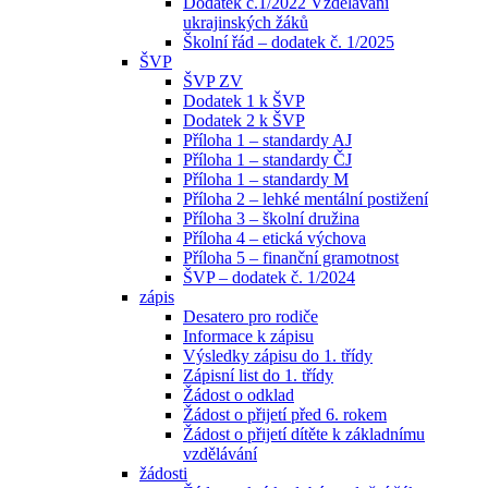
Dodatek č.1/2022 Vzdělávání
ukrajinských žáků
Školní řád – dodatek č. 1/2025
ŠVP
ŠVP ZV
Dodatek 1 k ŠVP
Dodatek 2 k ŠVP
Příloha 1 – standardy AJ
Příloha 1 – standardy ČJ
Příloha 1 – standardy M
Příloha 2 – lehké mentální postižení
Příloha 3 – školní družina
Příloha 4 – etická výchova
Příloha 5 – finanční gramotnost
ŠVP – dodatek č. 1/2024
zápis
Desatero pro rodiče
Informace k zápisu
Výsledky zápisu do 1. třídy
Zápisní list do 1. třídy
Žádost o odklad
Žádost o přijetí před 6. rokem
Žádost o přijetí dítěte k základnímu
vzdělávání
žádosti