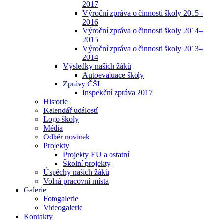
2017
Výroční zpráva o činnosti školy 2015–
2016
Výroční zpráva o činnosti školy 2014–
2015
Výroční zpráva o činnosti školy 2013–
2014
Výsledky našich žáků
Autoevaluace školy
Zprávy ČŠI
Inspekční zpráva 2017
Historie
Kalendář událostí
Logo školy
Média
Odběr novinek
Projekty
Projekty EU a ostatní
Školní projekty
Úspěchy našich žáků
Volná pracovní místa
Galerie
Fotogalerie
Videogalerie
Kontakty