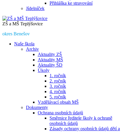
Přihláška ke stravování
Jídelníček
ZŠ a MŠ Teplýšovice
okres Benešov
Naše škola
Archiv
Aktuality ZŠ
Aktuality MŠ
Aktuality ŠD
Úkoly
1. ročník
2. ročník
3. ročník
4. ročník
5. ročník
Vzdělávací obsah MŠ
Dokumenty
Ochrana osobních údajů
Směrnice ředitele školy k ochraně
osobních údajů
Zásady ochrany osobních údajů dětí a