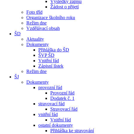
Výsledky zápisu
Žádost o přijetí
Foto tříd
Organizace školního roku
Režim dne
Vzdělávací obsah
ŠD
Aktuality
Dokumenty
Přihláška do ŠD
ŠVP ŠD
Vnitřní řád
Zápisní lístek
Režim dne
ŠJ
Dokumenty
provozní řád
Provozní řád
Dodatek č. 1
stravovací řád
Stravovací řád
vnitřní řád
Vnitřní řád
ostatní dokumenty
Přihláška ke stravování