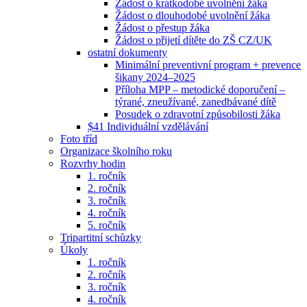
Žádost o krátkodobé uvolnění žáka
Žádost o dlouhodobé uvolnění žáka
Žádost o přestup žáka
Žádost o přijetí dítěte do ZŠ CZ/UK
ostatní dokumenty
Minimální preventivní program + prevence
šikany 2024–2025
Příloha MPP – metodické doporučení –
týrané, zneužívané, zanedbávané dítě
Posudek o zdravotní způsobilosti žáka
$41 Individuální vzdělávání
Foto tříd
Organizace školního roku
Rozvrhy hodin
1. ročník
2. ročník
3. ročník
4. ročník
5. ročník
Tripartitní schůzky
Úkoly
1. ročník
2. ročník
3. ročník
4. ročník