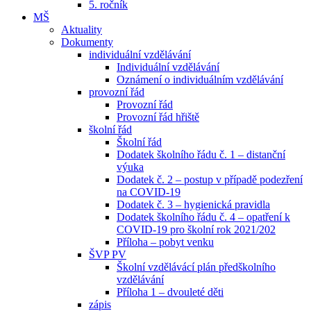
5. ročník
MŠ
Aktuality
Dokumenty
individuální vzdělávání
Individuální vzdělávání
Oznámení o individuálním vzdělávání
provozní řád
Provozní řád
Provozní řád hřiště
školní řád
Školní řád
Dodatek školního řádu č. 1 – distanční
výuka
Dodatek č. 2 – postup v případě podezření
na COVID-19
Dodatek č. 3 – hygienická pravidla
Dodatek školního řádu č. 4 – opatření k
COVID-19 pro školní rok 2021/202
Příloha – pobyt venku
ŠVP PV
Školní vzdělávácí plán předškolního
vzdělávání
Příloha 1 – dvouleté děti
zápis