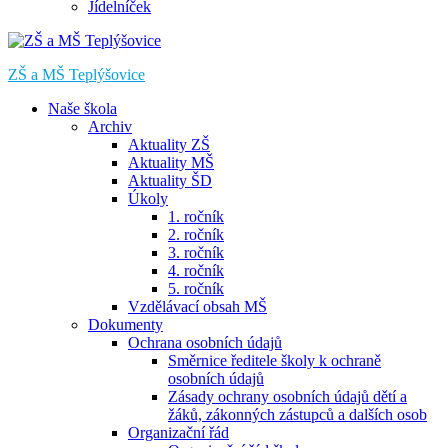
Jídelníček
ZŠ a MŠ Teplýšovice
Naše škola
Archiv
Aktuality ZŠ
Aktuality MŠ
Aktuality ŠD
Úkoly
1. ročník
2. ročník
3. ročník
4. ročník
5. ročník
Vzdělávací obsah MŠ
Dokumenty
Ochrana osobních údajů
Směrnice ředitele školy k ochraně
osobních údajů
Zásady ochrany osobních údajů dětí a
žáků, zákonných zástupců a dalších osob
Organizační řád