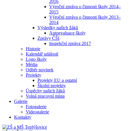
2016
Výroční zpráva o činnosti školy 2014–
2015
Výroční zpráva o činnosti školy 2013–
2014
Výsledky našich žáků
Autoevaluace školy
Zprávy ČŠI
Inspekční zpráva 2017
Historie
Kalendář událostí
Logo školy
Média
Odběr novinek
Projekty
Projekty EU a ostatní
Školní projekty
Úspěchy našich žáků
Volná pracovní místa
Galerie
Fotogalerie
Videogalerie
Kontakty