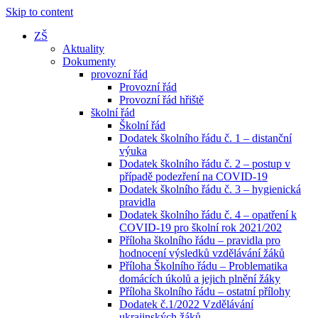
Skip to content
ZŠ
Aktuality
Dokumenty
provozní řád
Provozní řád
Provozní řád hřiště
školní řád
Školní řád
Dodatek školního řádu č. 1 – distanční
výuka
Dodatek školního řádu č. 2 – postup v
případě podezření na COVID-19
Dodatek školního řádu č. 3 – hygienická
pravidla
Dodatek školního řádu č. 4 – opatření k
COVID-19 pro školní rok 2021/202
Příloha školního řádu – pravidla pro
hodnocení výsledků vzdělávání žáků
Příloha Školního řádu – Problematika
domácích úkolů a jejich plnění žáky
Příloha školního řádu – ostatní přílohy
Dodatek č.1/2022 Vzdělávání
ukrajinských žáků