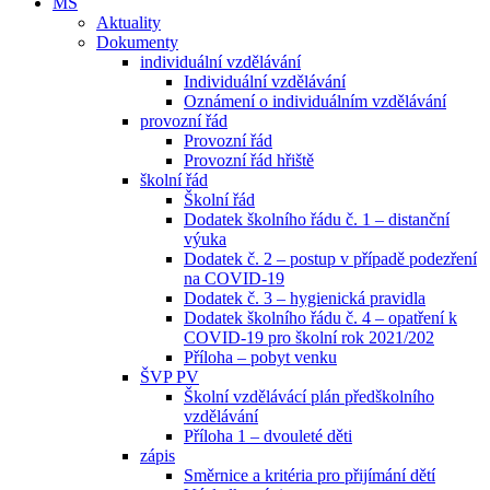
MŠ
Aktuality
Dokumenty
individuální vzdělávání
Individuální vzdělávání
Oznámení o individuálním vzdělávání
provozní řád
Provozní řád
Provozní řád hřiště
školní řád
Školní řád
Dodatek školního řádu č. 1 – distanční
výuka
Dodatek č. 2 – postup v případě podezření
na COVID-19
Dodatek č. 3 – hygienická pravidla
Dodatek školního řádu č. 4 – opatření k
COVID-19 pro školní rok 2021/202
Příloha – pobyt venku
ŠVP PV
Školní vzdělávácí plán předškolního
vzdělávání
Příloha 1 – dvouleté děti
zápis
Směrnice a kritéria pro přijímání dětí