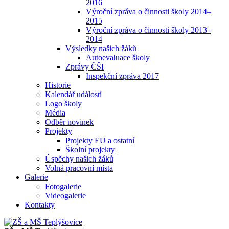
2016
Výroční zpráva o činnosti školy 2014–
2015
Výroční zpráva o činnosti školy 2013–
2014
Výsledky našich žáků
Autoevaluace školy
Zprávy ČŠI
Inspekční zpráva 2017
Historie
Kalendář událostí
Logo školy
Média
Odběr novinek
Projekty
Projekty EU a ostatní
Školní projekty
Úspěchy našich žáků
Volná pracovní místa
Galerie
Fotogalerie
Videogalerie
Kontakty