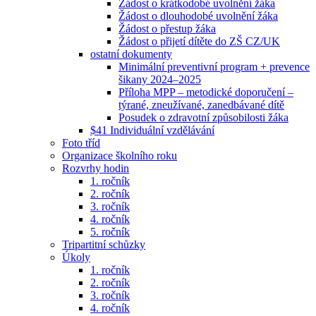
Žádost o krátkodobé uvolnění žáka
Žádost o dlouhodobé uvolnění žáka
Žádost o přestup žáka
Žádost o přijetí dítěte do ZŠ CZ/UK
ostatní dokumenty
Minimální preventivní program + prevence
šikany 2024–2025
Příloha MPP – metodické doporučení –
týrané, zneužívané, zanedbávané dítě
Posudek o zdravotní způsobilosti žáka
$41 Individuální vzdělávání
Foto tříd
Organizace školního roku
Rozvrhy hodin
1. ročník
2. ročník
3. ročník
4. ročník
5. ročník
Tripartitní schůzky
Úkoly
1. ročník
2. ročník
3. ročník
4. ročník