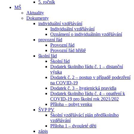
5. ročník
MŠ
Aktuality
Dokumenty
individuální vzdělávání
Individuální vzdělávání
Oznámení o individuálním vzdělávání
provozní řád
Provozní řád
Provozní řád hřiště
školní řád
Školní řád
Dodatek školního řádu č. 1 – distanční
výuka
Dodatek č. 2 – postup v případě podezření
na COVID-19
Dodatek č. 3 – hygienická pravidla
Dodatek školního řádu č. 4 – opatření k
COVID-19 pro školní rok 2021/202
Příloha – pobyt venku
ŠVP PV
Školní vzdělávácí plán předškolního
vzdělávání
Příloha 1 – dvouleté děti
zápis