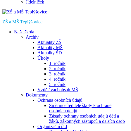
Jídelníček
ZŠ a MŠ Teplýšovice
Naše škola
Archiv
Aktuality ZŠ
Aktuality MŠ
Aktuality ŠD
Úkoly
1. ročník
2. ročník
3. ročník
4. ročník
5. ročník
Vzdělávací obsah MŠ
Dokumenty
Ochrana osobních údajů
Směrnice ředitele školy k ochraně
osobních údajů
Zásady ochrany osobních údajů dětí a
žáků, zákonných zástupců a dalších osob
Organizační řád