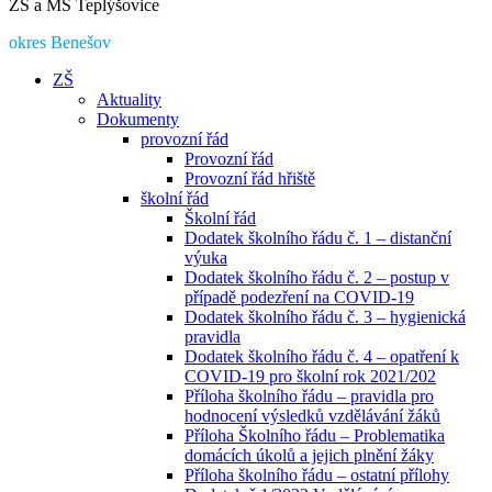
ZŠ a MŠ Teplýšovice
okres Benešov
ZŠ
Aktuality
Dokumenty
provozní řád
Provozní řád
Provozní řád hřiště
školní řád
Školní řád
Dodatek školního řádu č. 1 – distanční
výuka
Dodatek školního řádu č. 2 – postup v
případě podezření na COVID-19
Dodatek školního řádu č. 3 – hygienická
pravidla
Dodatek školního řádu č. 4 – opatření k
COVID-19 pro školní rok 2021/202
Příloha školního řádu – pravidla pro
hodnocení výsledků vzdělávání žáků
Příloha Školního řádu – Problematika
domácích úkolů a jejich plnění žáky
Příloha školního řádu – ostatní přílohy