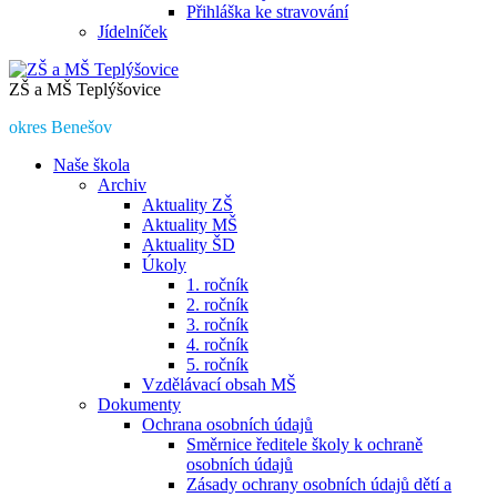
Přihláška ke stravování
Jídelníček
ZŠ a MŠ Teplýšovice
okres Benešov
Naše škola
Archiv
Aktuality ZŠ
Aktuality MŠ
Aktuality ŠD
Úkoly
1. ročník
2. ročník
3. ročník
4. ročník
5. ročník
Vzdělávací obsah MŠ
Dokumenty
Ochrana osobních údajů
Směrnice ředitele školy k ochraně
osobních údajů
Zásady ochrany osobních údajů dětí a