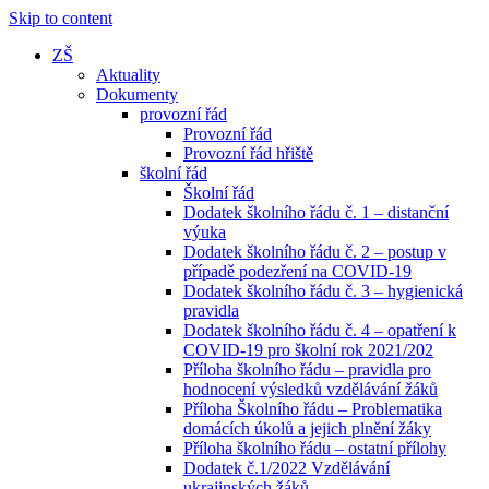
Skip to content
ZŠ
Aktuality
Dokumenty
provozní řád
Provozní řád
Provozní řád hřiště
školní řád
Školní řád
Dodatek školního řádu č. 1 – distanční
výuka
Dodatek školního řádu č. 2 – postup v
případě podezření na COVID-19
Dodatek školního řádu č. 3 – hygienická
pravidla
Dodatek školního řádu č. 4 – opatření k
COVID-19 pro školní rok 2021/202
Příloha školního řádu – pravidla pro
hodnocení výsledků vzdělávání žáků
Příloha Školního řádu – Problematika
domácích úkolů a jejich plnění žáky
Příloha školního řádu – ostatní přílohy
Dodatek č.1/2022 Vzdělávání
ukrajinských žáků