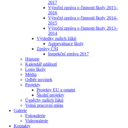
2017
Výroční zpráva o činnosti školy 2015–
2016
Výroční zpráva o činnosti školy 2014–
2015
Výroční zpráva o činnosti školy 2013–
2014
Výsledky našich žáků
Autoevaluace školy
Zprávy ČŠI
Inspekční zpráva 2017
Historie
Kalendář událostí
Logo školy
Média
Odběr novinek
Projekty
Projekty EU a ostatní
Školní projekty
Úspěchy našich žáků
Volná pracovní místa
Galerie
Fotogalerie
Videogalerie
Kontakty