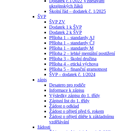
Dodatek č.1/2022 Vzdělávání
ukrajinských žáků
Školní řád – dodatek č. 1/2025
ŠVP
ŠVP ZV
Dodatek 1 k ŠVP
Dodatek 2 k ŠVP
Příloha 1 – standardy AJ
Příloha 1 – standardy ČJ
Příloha 1 – standardy M
Příloha 2 – lehké mentální postižení
Příloha 3 – školní družina
Příloha 4 – etická výchova
Příloha 5 – finanční gramotnost
ŠVP – dodatek č. 1/2024
zápis
Desatero pro rodiče
Informace k zápisu
Výsledky zápisu do 1. třídy
Zápisní list do 1. třídy
Žádost o odklad
Žádost o přijetí před 6. rokem
Žádost o přijetí dítěte k základnímu
vzdělávání
žádosti