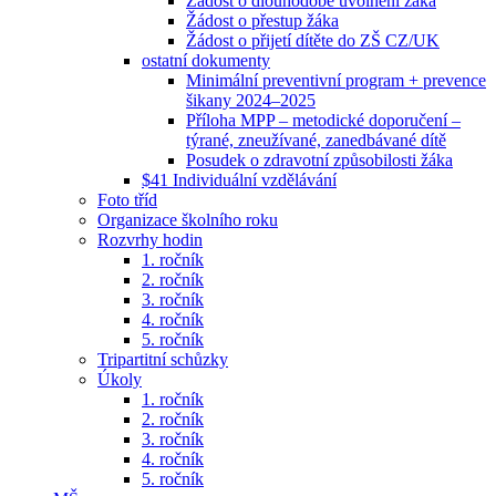
Žádost o dlouhodobé uvolnění žáka
Žádost o přestup žáka
Žádost o přijetí dítěte do ZŠ CZ/UK
ostatní dokumenty
Minimální preventivní program + prevence
šikany 2024–2025
Příloha MPP – metodické doporučení –
týrané, zneužívané, zanedbávané dítě
Posudek o zdravotní způsobilosti žáka
$41 Individuální vzdělávání
Foto tříd
Organizace školního roku
Rozvrhy hodin
1. ročník
2. ročník
3. ročník
4. ročník
5. ročník
Tripartitní schůzky
Úkoly
1. ročník
2. ročník
3. ročník
4. ročník
5. ročník