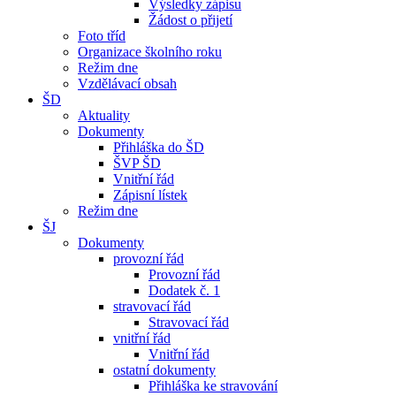
Výsledky zápisu
Žádost o přijetí
Foto tříd
Organizace školního roku
Režim dne
Vzdělávací obsah
ŠD
Aktuality
Dokumenty
Přihláška do ŠD
ŠVP ŠD
Vnitřní řád
Zápisní lístek
Režim dne
ŠJ
Dokumenty
provozní řád
Provozní řád
Dodatek č. 1
stravovací řád
Stravovací řád
vnitřní řád
Vnitřní řád
ostatní dokumenty
Přihláška ke stravování