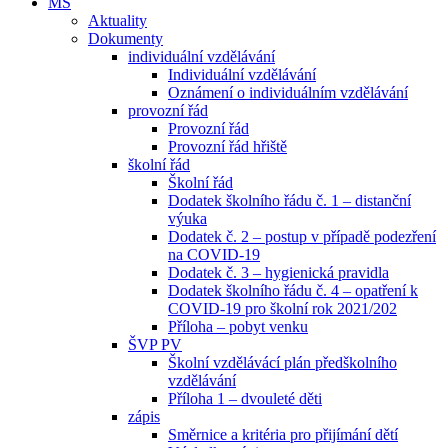
MŠ
Aktuality
Dokumenty
individuální vzdělávání
Individuální vzdělávání
Oznámení o individuálním vzdělávání
provozní řád
Provozní řád
Provozní řád hřiště
školní řád
Školní řád
Dodatek školního řádu č. 1 – distanční
výuka
Dodatek č. 2 – postup v případě podezření
na COVID-19
Dodatek č. 3 – hygienická pravidla
Dodatek školního řádu č. 4 – opatření k
COVID-19 pro školní rok 2021/202
Příloha – pobyt venku
ŠVP PV
Školní vzdělávácí plán předškolního
vzdělávání
Příloha 1 – dvouleté děti
zápis
Směrnice a kritéria pro přijímání dětí