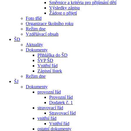
Směrnice a kritéria pro přijímání dětí
Výsledky zápisu
Žádost o přijetí
Foto tříd
Organizace školního roku
Režim dne
Vzdělávací obsah
ŠD
Aktuality
Dokumenty
Přihláška do ŠD
ŠVP ŠD
Vnitřní řád
Zápisní lístek
Režim dne
ŠJ
Dokumenty
provozní řád
Provozní řád
Dodatek č. 1
stravovací řád
Stravovací řád
vnitřní řád
Vnitřní řád
ostatní dokumenty