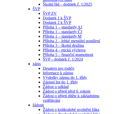
Školní řád – dodatek č. 1/2025
ŠVP
ŠVP ZV
Dodatek 1 k ŠVP
Dodatek 2 k ŠVP
Příloha 1 – standardy AJ
Příloha 1 – standardy ČJ
Příloha 1 – standardy M
Příloha 2 – lehké mentální postižení
Příloha 3 – školní družina
Příloha 4 – etická výchova
Příloha 5 – finanční gramotnost
ŠVP – dodatek č. 1/2024
zápis
Desatero pro rodiče
Informace k zápisu
Výsledky zápisu do 1. třídy
Zápisní list do 1. třídy
Žádost o odklad
Žádost o přijetí před 6. rokem
Žádost o přijetí dítěte k základnímu
vzdělávání
žádosti
Žádost o krátkodobé uvolnění žáka