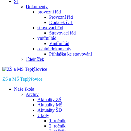
ŠJ
Dokumenty
provozní řád
Provozní řád
Dodatek č. 1
stravovací řád
Stravovací řád
vnitřní řád
Vnitřní řád
ostatní dokumenty
Přihláška ke stravování
Jídelníček
ZŠ a MŠ Teplýšovice
Naše škola
Archiv
Aktuality ZŠ
Aktuality MŠ
Aktuality ŠD
Úkoly
1. ročník
2. ročník