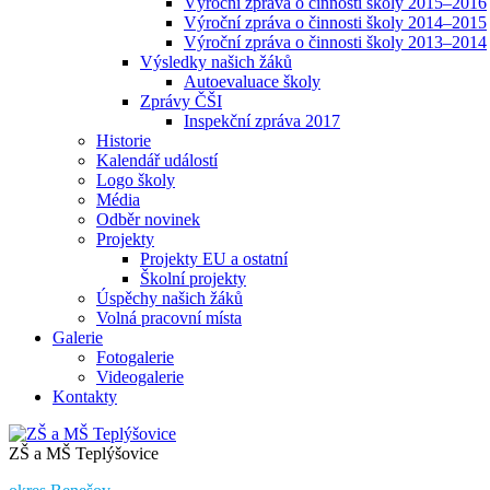
Výroční zpráva o činnosti školy 2015–2016
Výroční zpráva o činnosti školy 2014–2015
Výroční zpráva o činnosti školy 2013–2014
Výsledky našich žáků
Autoevaluace školy
Zprávy ČŠI
Inspekční zpráva 2017
Historie
Kalendář událostí
Logo školy
Média
Odběr novinek
Projekty
Projekty EU a ostatní
Školní projekty
Úspěchy našich žáků
Volná pracovní místa
Galerie
Fotogalerie
Videogalerie
Kontakty
ZŠ a MŠ Teplýšovice