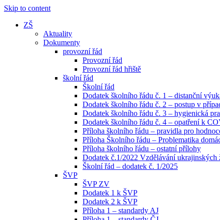
Skip to content
ZŠ
Aktuality
Dokumenty
provozní řád
Provozní řád
Provozní řád hřiště
školní řád
Školní řád
Dodatek školního řádu č. 1 – distanční výuk
Dodatek školního řádu č. 2 – postup v pří
Dodatek školního řádu č. 3 – hygienická pra
Dodatek školního řádu č. 4 – opatření k C
Příloha školního řádu – pravidla pro hodno
Příloha Školního řádu – Problematika domácí
Příloha školního řádu – ostatní přílohy
Dodatek č.1/2022 Vzdělávání ukrajinských
Školní řád – dodatek č. 1/2025
ŠVP
ŠVP ZV
Dodatek 1 k ŠVP
Dodatek 2 k ŠVP
Příloha 1 – standardy AJ
Příloha 1 – standardy ČJ