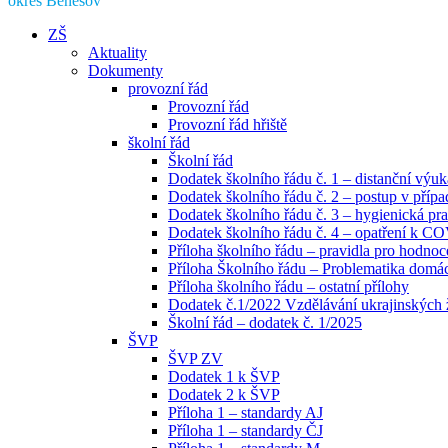
okres Benešov
ZŠ
Aktuality
Dokumenty
provozní řád
Provozní řád
Provozní řád hřiště
školní řád
Školní řád
Dodatek školního řádu č. 1 – distanční výuk
Dodatek školního řádu č. 2 – postup v pří
Dodatek školního řádu č. 3 – hygienická pra
Dodatek školního řádu č. 4 – opatření k C
Příloha školního řádu – pravidla pro hodno
Příloha Školního řádu – Problematika domácí
Příloha školního řádu – ostatní přílohy
Dodatek č.1/2022 Vzdělávání ukrajinských
Školní řád – dodatek č. 1/2025
ŠVP
ŠVP ZV
Dodatek 1 k ŠVP
Dodatek 2 k ŠVP
Příloha 1 – standardy AJ
Příloha 1 – standardy ČJ