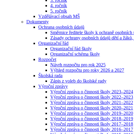
3. ročník
4. ročník
5. ročník
Vzdělávací obsah MŠ
Dokumenty
Ochrana osobních údajů
Směrnice ředitele školy k ochraně osobních
Zásady ochrany osobních údajů dětí a žáků,
Organizační řád
Organizační řád školy
Organizační schéma školy
Rozpočet
Návrh rozpočtu pro rok 2025
Výhled rozpočtu pro roky 2026 a 2027
Školská rada
Zápis z voleb do školské rady
Výroční zprávy
Výroční zpráva o činnosti školy 2023–2024
Výroční zpráva o činnosti školy 2022–2023
Výroční zpráva o činnosti školy 2021–2022
Výroční zpráva o činnosti školy 2020–2021
Výroční zpráva o činnosti školy 2019–2020
Výroční zpráva o činnosti školy 2018–2019
Výroční zpráva o činnosti školy 2017–2018
Výroční zpráva o činnosti školy 2016–2017