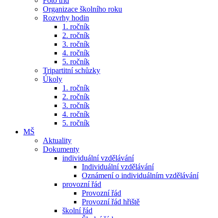
Foto tříd
Organizace školního roku
Rozvrhy hodin
1. ročník
2. ročník
3. ročník
4. ročník
5. ročník
Tripartitní schůzky
Úkoly
1. ročník
2. ročník
3. ročník
4. ročník
5. ročník
MŠ
Aktuality
Dokumenty
individuální vzdělávání
Individuální vzdělávání
Oznámení o individuálním vzdělávání
provozní řád
Provozní řád
Provozní řád hřiště
školní řád