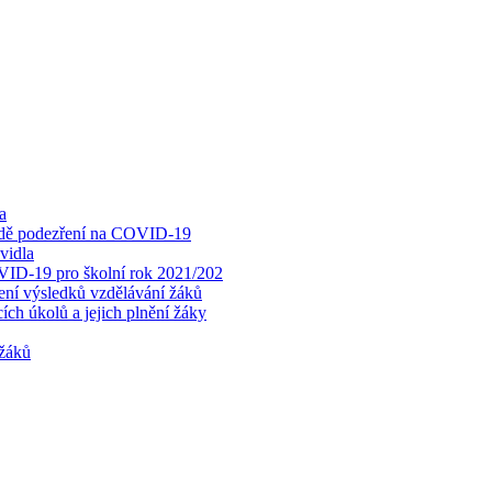
a
padě podezření na COVID-19
vidla
OVID-19 pro školní rok 2021/202
cení výsledků vzdělávání žáků
ch úkolů a jejich plnění žáky
 žáků