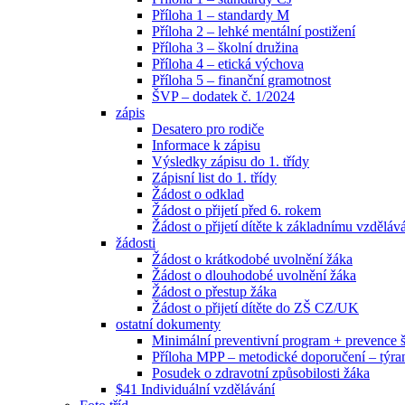
Příloha 1 – standardy M
Příloha 2 – lehké mentální postižení
Příloha 3 – školní družina
Příloha 4 – etická výchova
Příloha 5 – finanční gramotnost
ŠVP – dodatek č. 1/2024
zápis
Desatero pro rodiče
Informace k zápisu
Výsledky zápisu do 1. třídy
Zápisní list do 1. třídy
Žádost o odklad
Žádost o přijetí před 6. rokem
Žádost o přijetí dítěte k základnímu vzděláv
žádosti
Žádost o krátkodobé uvolnění žáka
Žádost o dlouhodobé uvolnění žáka
Žádost o přestup žáka
Žádost o přijetí dítěte do ZŠ CZ/UK
ostatní dokumenty
Minimální preventivní program + prevence
Příloha MPP – metodické doporučení – týra
Posudek o zdravotní způsobilosti žáka
$41 Individuální vzdělávání