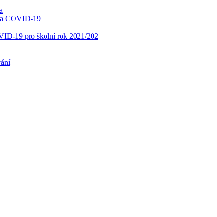
a
í na COVID-19
OVID-19 pro školní rok 2021/202
vání