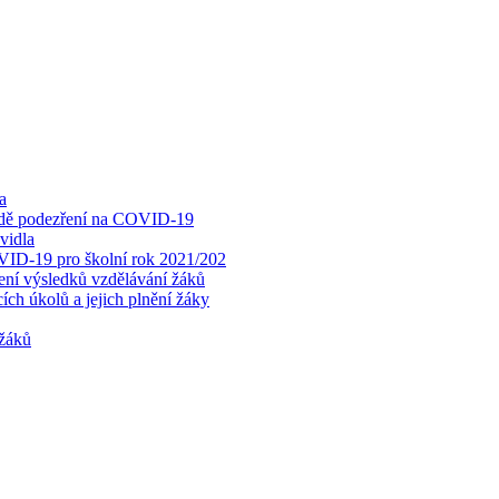
a
padě podezření na COVID-19
vidla
OVID-19 pro školní rok 2021/202
cení výsledků vzdělávání žáků
ch úkolů a jejich plnění žáky
 žáků