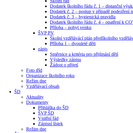
Školní řád
Dodatek školního řádu č. 1 – distanční výuk
Dodatek č. 2 – postup v případě podezřen
Dodatek č. 3 – hygienická pravidla
Dodatek školního řádu č. 4 – opatření k C
Příloha – pobyt venku
ŠVP PV
Školní vzdělávácí plán předškolního vzdělá
Příloha 1 – dvouleté děti
zápis
Směrnice a kritéria pro přijímání dětí
Výsledky zápisu
Žádost o přijetí
Foto tříd
Organizace školního roku
Režim dne
Vzdělávací obsah
ŠD
Aktuality
Dokumenty
Přihláška do ŠD
ŠVP ŠD
Vnitřní řád
Zápisní lístek
Režim dne