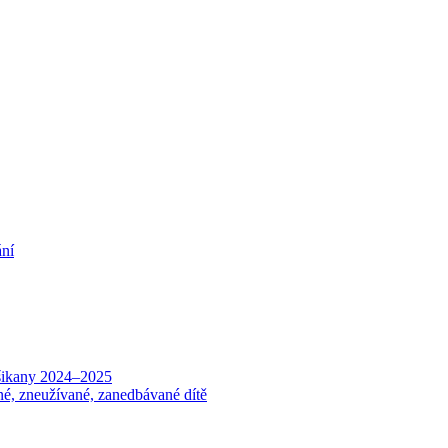
ání
 šikany 2024–2025
né, zneužívané, zanedbávané dítě