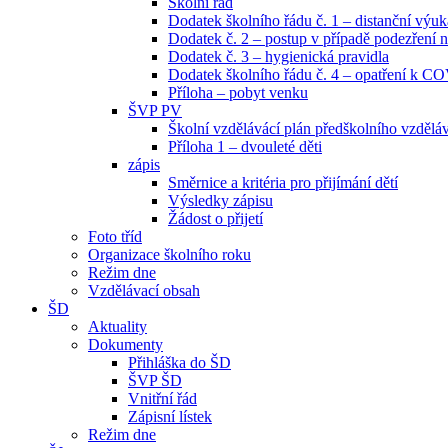
Školní řád
Dodatek školního řádu č. 1 – distanční výuk
Dodatek č. 2 – postup v případě podezřen
Dodatek č. 3 – hygienická pravidla
Dodatek školního řádu č. 4 – opatření k C
Příloha – pobyt venku
ŠVP PV
Školní vzdělávácí plán předškolního vzdělá
Příloha 1 – dvouleté děti
zápis
Směrnice a kritéria pro přijímání dětí
Výsledky zápisu
Žádost o přijetí
Foto tříd
Organizace školního roku
Režim dne
Vzdělávací obsah
ŠD
Aktuality
Dokumenty
Přihláška do ŠD
ŠVP ŠD
Vnitřní řád
Zápisní lístek
Režim dne