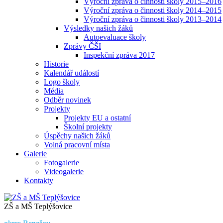
Výroční zpráva o činnosti školy 2015–2016
Výroční zpráva o činnosti školy 2014–2015
Výroční zpráva o činnosti školy 2013–2014
Výsledky našich žáků
Autoevaluace školy
Zprávy ČŠI
Inspekční zpráva 2017
Historie
Kalendář událostí
Logo školy
Média
Odběr novinek
Projekty
Projekty EU a ostatní
Školní projekty
Úspěchy našich žáků
Volná pracovní místa
Galerie
Fotogalerie
Videogalerie
Kontakty
ZŠ a MŠ Teplýšovice