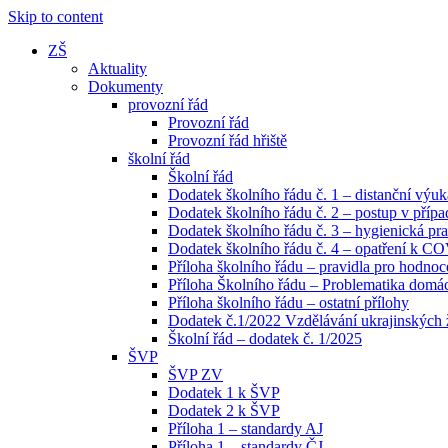
Skip to content
ZŠ
Aktuality
Dokumenty
provozní řád
Provozní řád
Provozní řád hřiště
školní řád
Školní řád
Dodatek školního řádu č. 1 – distanční výuk
Dodatek školního řádu č. 2 – postup v pří
Dodatek školního řádu č. 3 – hygienická pra
Dodatek školního řádu č. 4 – opatření k C
Příloha školního řádu – pravidla pro hodno
Příloha Školního řádu – Problematika domácí
Příloha školního řádu – ostatní přílohy
Dodatek č.1/2022 Vzdělávání ukrajinských
Školní řád – dodatek č. 1/2025
ŠVP
ŠVP ZV
Dodatek 1 k ŠVP
Dodatek 2 k ŠVP
Příloha 1 – standardy AJ
Příloha 1 – standardy ČJ