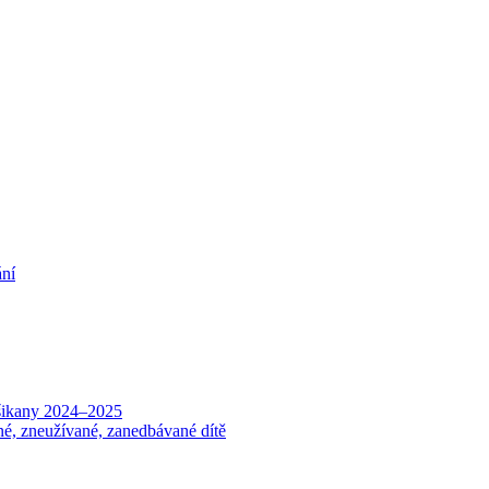
ání
 šikany 2024–2025
né, zneužívané, zanedbávané dítě