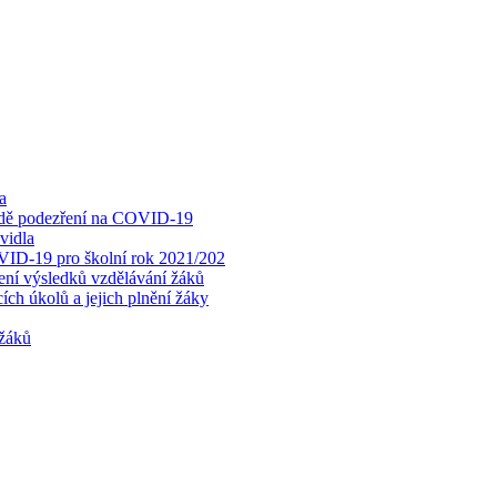
a
padě podezření na COVID-19
vidla
OVID-19 pro školní rok 2021/202
cení výsledků vzdělávání žáků
ch úkolů a jejich plnění žáky
 žáků