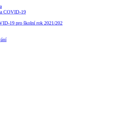
a
í na COVID-19
OVID-19 pro školní rok 2021/202
vání