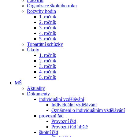
Foto tříd
Organizace školního roku
Rozvrhy hodin
1. ročník
2. ročník
3. ročník
4. ročník
5. ročník
Tripartitní schůzky
Úkoly
1. ročník
2. ročník
3. ročník
4. ročník
5. ročník
MŠ
Aktuality
Dokumenty
individuální vzdělávání
Individuální vzdělávání
Oznámení o individuálním vzdělávání
provozní řád
Provozní řád
Provozní řád hřiště
školní řád