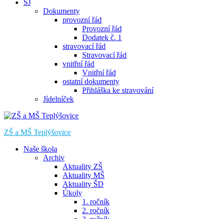
ŠJ
Dokumenty
provozní řád
Provozní řád
Dodatek č. 1
stravovací řád
Stravovací řád
vnitřní řád
Vnitřní řád
ostatní dokumenty
Přihláška ke stravování
Jídelníček
ZŠ a MŠ Teplýšovice
Naše škola
Archiv
Aktuality ZŠ
Aktuality MŠ
Aktuality ŠD
Úkoly
1. ročník
2. ročník