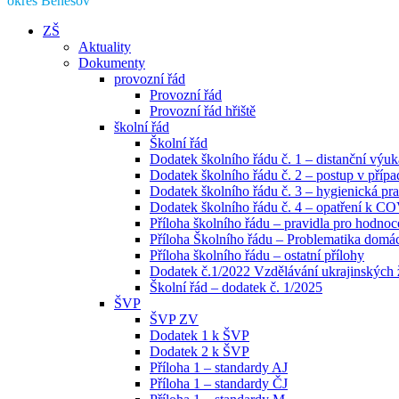
okres Benešov
ZŠ
Aktuality
Dokumenty
provozní řád
Provozní řád
Provozní řád hřiště
školní řád
Školní řád
Dodatek školního řádu č. 1 – distanční výuk
Dodatek školního řádu č. 2 – postup v pří
Dodatek školního řádu č. 3 – hygienická pra
Dodatek školního řádu č. 4 – opatření k C
Příloha školního řádu – pravidla pro hodno
Příloha Školního řádu – Problematika domácí
Příloha školního řádu – ostatní přílohy
Dodatek č.1/2022 Vzdělávání ukrajinských
Školní řád – dodatek č. 1/2025
ŠVP
ŠVP ZV
Dodatek 1 k ŠVP
Dodatek 2 k ŠVP
Příloha 1 – standardy AJ
Příloha 1 – standardy ČJ