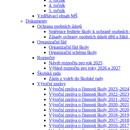
3. ročník
4. ročník
5. ročník
Vzdělávací obsah MŠ
Dokumenty
Ochrana osobních údajů
Směrnice ředitele školy k ochraně osobních
Zásady ochrany osobních údajů dětí a žáků,
Organizační řád
Organizační řád školy
Organizační schéma školy
Rozpočet
Návrh rozpočtu pro rok 2025
Výhled rozpočtu pro roky 2026 a 2027
Školská rada
Zápis z voleb do školské rady
Výroční zprávy
Výroční zpráva o činnosti školy 2023–2024
Výroční zpráva o činnosti školy 2022–2023
Výroční zpráva o činnosti školy 2021–2022
Výroční zpráva o činnosti školy 2020–2021
Výroční zpráva o činnosti školy 2019–2020
Výroční zpráva o činnosti školy 2018–2019
Výroční zpráva o činnosti školy 2017–2018
Výroční zpráva o činnosti školy 2016–2017