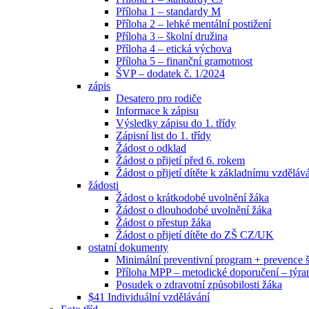
Příloha 1 – standardy M
Příloha 2 – lehké mentální postižení
Příloha 3 – školní družina
Příloha 4 – etická výchova
Příloha 5 – finanční gramotnost
ŠVP – dodatek č. 1/2024
zápis
Desatero pro rodiče
Informace k zápisu
Výsledky zápisu do 1. třídy
Zápisní list do 1. třídy
Žádost o odklad
Žádost o přijetí před 6. rokem
Žádost o přijetí dítěte k základnímu vzděláv
žádosti
Žádost o krátkodobé uvolnění žáka
Žádost o dlouhodobé uvolnění žáka
Žádost o přestup žáka
Žádost o přijetí dítěte do ZŠ CZ/UK
ostatní dokumenty
Minimální preventivní program + prevence
Příloha MPP – metodické doporučení – týra
Posudek o zdravotní způsobilosti žáka
$41 Individuální vzdělávání