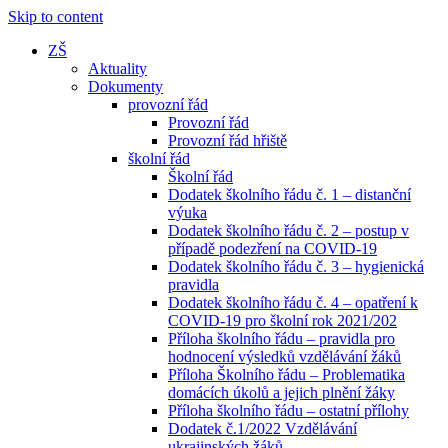
Skip to content
ZŠ
Aktuality
Dokumenty
provozní řád
Provozní řád
Provozní řád hřiště
školní řád
Školní řád
Dodatek školního řádu č. 1 – distanční
výuka
Dodatek školního řádu č. 2 – postup v
případě podezření na COVID-19
Dodatek školního řádu č. 3 – hygienická
pravidla
Dodatek školního řádu č. 4 – opatření k
COVID-19 pro školní rok 2021/202
Příloha školního řádu – pravidla pro
hodnocení výsledků vzdělávání žáků
Příloha Školního řádu – Problematika
domácích úkolů a jejich plnění žáky
Příloha školního řádu – ostatní přílohy
Dodatek č.1/2022 Vzdělávání
ukrajinských žáků