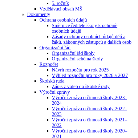
5. ročník
Vzdělávací obsah MŠ
Dokumenty
Ochrana osobních údajů
Směrnice ředitele školy k ochraně
osobních údajů
Zásady ochrany osobních údajů dětí a
žáků, zákonných zástupců a dalších osob
Organizační řád
Organizační řád školy
Organizační schéma školy
Rozpočet
Návrh rozpočtu pro rok 2025
Výhled rozpočtu pro roky 2026 a 2027
Školská rada
Zápis z voleb do školské rady
Výroční zprávy
Výroční zpráva o činnosti školy 2023–
2024
Výroční zpráva o činnosti školy 2022–
2023
Výroční zpráva o činnosti školy 2021–
2022
Výroční zpráva o činnosti školy 2020–
2021