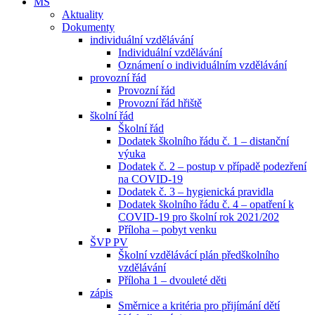
MŠ
Aktuality
Dokumenty
individuální vzdělávání
Individuální vzdělávání
Oznámení o individuálním vzdělávání
provozní řád
Provozní řád
Provozní řád hřiště
školní řád
Školní řád
Dodatek školního řádu č. 1 – distanční
výuka
Dodatek č. 2 – postup v případě podezření
na COVID-19
Dodatek č. 3 – hygienická pravidla
Dodatek školního řádu č. 4 – opatření k
COVID-19 pro školní rok 2021/202
Příloha – pobyt venku
ŠVP PV
Školní vzdělávácí plán předškolního
vzdělávání
Příloha 1 – dvouleté děti
zápis
Směrnice a kritéria pro přijímání dětí