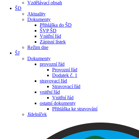
Vzdělávací obsah
ŠD
Aktuality
Dokumenty
Přihláška do ŠD
ŠVP ŠD
Vnitřní řád
Zápisní lístek
Režim dne
ŠJ
Dokumenty
provozní řád
Provozní řád
Dodatek č. 1
stravovací řád
Stravovací řád
vnitřní řád
Vnitřní řád
ostatní dokumenty
Přihláška ke stravování
Jídelníček