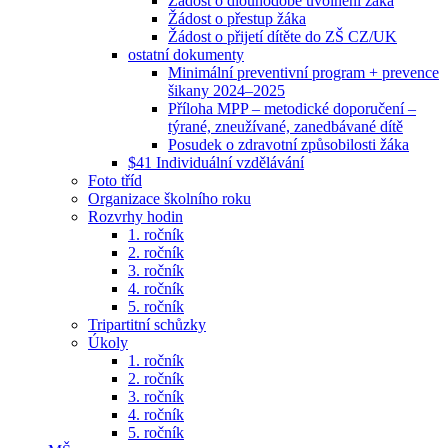
Žádost o dlouhodobé uvolnění žáka
Žádost o přestup žáka
Žádost o přijetí dítěte do ZŠ CZ/UK
ostatní dokumenty
Minimální preventivní program + prevence
šikany 2024–2025
Příloha MPP – metodické doporučení –
týrané, zneužívané, zanedbávané dítě
Posudek o zdravotní způsobilosti žáka
$41 Individuální vzdělávání
Foto tříd
Organizace školního roku
Rozvrhy hodin
1. ročník
2. ročník
3. ročník
4. ročník
5. ročník
Tripartitní schůzky
Úkoly
1. ročník
2. ročník
3. ročník
4. ročník
5. ročník