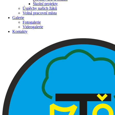
Školní projekty
Úspěchy našich žáků
Volná pracovní místa
Galerie
Fotogalerie
Videogalerie
Kontakty