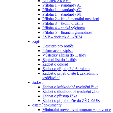
Dodatek 2 k ŠVP
Příloha 1 – standardy AJ
Příloha 1 – standardy ČJ
Příloha 1 – standardy M
Příloha 2 – lehké mentální postižení
Příloha 3 – školní družina
Příloha 4 – etická výchova
Příloha 5 – finanční gramotnost
ŠVP – dodatek č. 1/2024
zápis
Desatero pro rodiče
Informace k zápisu
Výsledky zápisu do 1. třídy
Zápisní list do 1. třídy
Žádost o odklad
Žádost o přijetí před 6. rokem
Žádost o přijetí dítěte k základnímu
vzdělávání
žádosti
Žádost o krátkodobé uvolnění žáka
Žádost o dlouhodobé uvolnění žáka
Žádost o přestup žáka
Žádost o přijetí dítěte do ZŠ CZ/UK
ostatní dokumenty
Minimální preventivní program + prevence