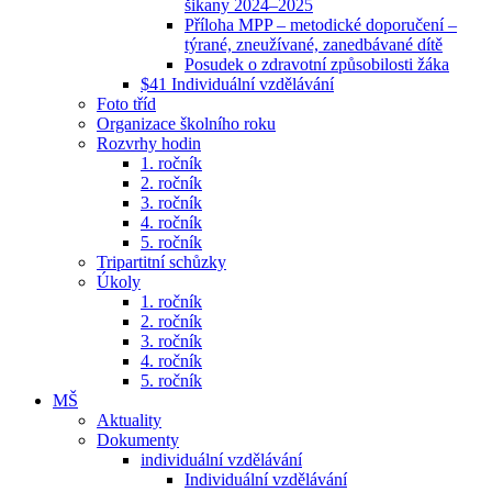
šikany 2024–2025
Příloha MPP – metodické doporučení –
týrané, zneužívané, zanedbávané dítě
Posudek o zdravotní způsobilosti žáka
$41 Individuální vzdělávání
Foto tříd
Organizace školního roku
Rozvrhy hodin
1. ročník
2. ročník
3. ročník
4. ročník
5. ročník
Tripartitní schůzky
Úkoly
1. ročník
2. ročník
3. ročník
4. ročník
5. ročník
MŠ
Aktuality
Dokumenty
individuální vzdělávání
Individuální vzdělávání