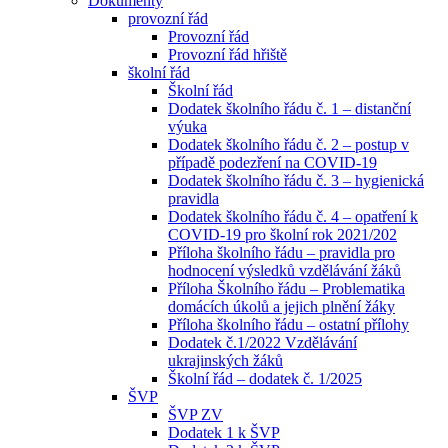
Dokumenty
provozní řád
Provozní řád
Provozní řád hřiště
školní řád
Školní řád
Dodatek školního řádu č. 1 – distanční
výuka
Dodatek školního řádu č. 2 – postup v
případě podezření na COVID-19
Dodatek školního řádu č. 3 – hygienická
pravidla
Dodatek školního řádu č. 4 – opatření k
COVID-19 pro školní rok 2021/202
Příloha školního řádu – pravidla pro
hodnocení výsledků vzdělávání žáků
Příloha Školního řádu – Problematika
domácích úkolů a jejich plnění žáky
Příloha školního řádu – ostatní přílohy
Dodatek č.1/2022 Vzdělávání
ukrajinských žáků
Školní řád – dodatek č. 1/2025
ŠVP
ŠVP ZV
Dodatek 1 k ŠVP