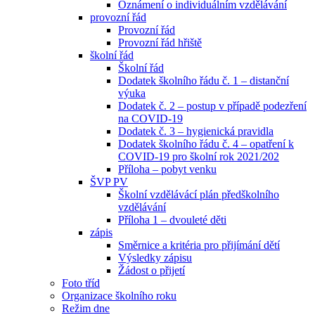
Oznámení o individuálním vzdělávání
provozní řád
Provozní řád
Provozní řád hřiště
školní řád
Školní řád
Dodatek školního řádu č. 1 – distanční
výuka
Dodatek č. 2 – postup v případě podezření
na COVID-19
Dodatek č. 3 – hygienická pravidla
Dodatek školního řádu č. 4 – opatření k
COVID-19 pro školní rok 2021/202
Příloha – pobyt venku
ŠVP PV
Školní vzdělávácí plán předškolního
vzdělávání
Příloha 1 – dvouleté děti
zápis
Směrnice a kritéria pro přijímání dětí
Výsledky zápisu
Žádost o přijetí
Foto tříd
Organizace školního roku
Režim dne