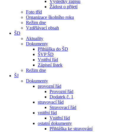
Výsledky zápisu
Žádost o přijetí
Foto tříd
Organizace školního roku
Režim dne
Vzdělávací obsah
ŠD
Aktuality
Dokumenty
Přihláška do ŠD
ŠVP ŠD
Vnitřní řád
Zápisní lístek
Režim dne
ŠJ
Dokumenty
provozní řád
Provozní řád
Dodatek č. 1
stravovací řád
Stravovací řád
vnitřní řád
Vnitřní řád
ostatní dokumenty
Přihláška ke stravování