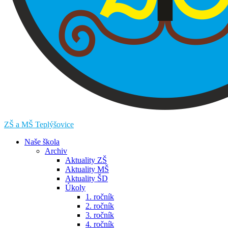
ZŠ a MŠ Teplýšovice
Naše škola
Archiv
Aktuality ZŠ
Aktuality MŠ
Aktuality ŠD
Úkoly
1. ročník
2. ročník
3. ročník
4. ročník