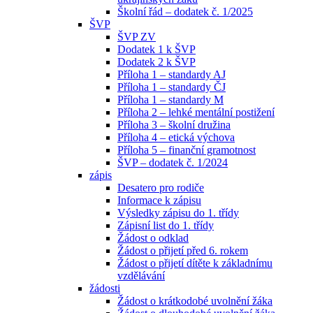
Školní řád – dodatek č. 1/2025
ŠVP
ŠVP ZV
Dodatek 1 k ŠVP
Dodatek 2 k ŠVP
Příloha 1 – standardy AJ
Příloha 1 – standardy ČJ
Příloha 1 – standardy M
Příloha 2 – lehké mentální postižení
Příloha 3 – školní družina
Příloha 4 – etická výchova
Příloha 5 – finanční gramotnost
ŠVP – dodatek č. 1/2024
zápis
Desatero pro rodiče
Informace k zápisu
Výsledky zápisu do 1. třídy
Zápisní list do 1. třídy
Žádost o odklad
Žádost o přijetí před 6. rokem
Žádost o přijetí dítěte k základnímu
vzdělávání
žádosti
Žádost o krátkodobé uvolnění žáka