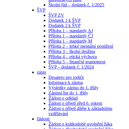
Školní řád – dodatek č. 1/2025
ŠVP
ŠVP ZV
Dodatek 1 k ŠVP
Dodatek 2 k ŠVP
Příloha 1 – standardy AJ
Příloha 1 – standardy ČJ
Příloha 1 – standardy M
Příloha 2 – lehké mentální postižení
Příloha 3 – školní družina
Příloha 4 – etická výchova
Příloha 5 – finanční gramotnost
ŠVP – dodatek č. 1/2024
zápis
Desatero pro rodiče
Informace k zápisu
Výsledky zápisu do 1. třídy
Zápisní list do 1. třídy
Žádost o odklad
Žádost o přijetí před 6. rokem
Žádost o přijetí dítěte k základnímu
vzdělávání
žádosti
Žádost o krátkodobé uvolnění žáka