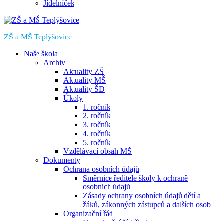
Jídelníček
ZŠ a MŠ Teplýšovice
Naše škola
Archiv
Aktuality ZŠ
Aktuality MŠ
Aktuality ŠD
Úkoly
1. ročník
2. ročník
3. ročník
4. ročník
5. ročník
Vzdělávací obsah MŠ
Dokumenty
Ochrana osobních údajů
Směrnice ředitele školy k ochraně
osobních údajů
Zásady ochrany osobních údajů dětí a
žáků, zákonných zástupců a dalších osob
Organizační řád