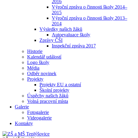
2016
Výroční zpráva o činnosti školy 2014–
2015
Výroční zpráva o činnosti školy 2013–
2014
Výsledky našich žáků
Autoevaluace školy
Zprávy ČŠI
Inspekční zpráva 2017
Historie
Kalendář událostí
Logo školy
Média
Odběr novinek
Projekty
Projekty EU a ostatní
Školní projekty
Úspěchy našich žáků
Volná pracovní místa
Galerie
Fotogalerie
Videogalerie
Kontakty