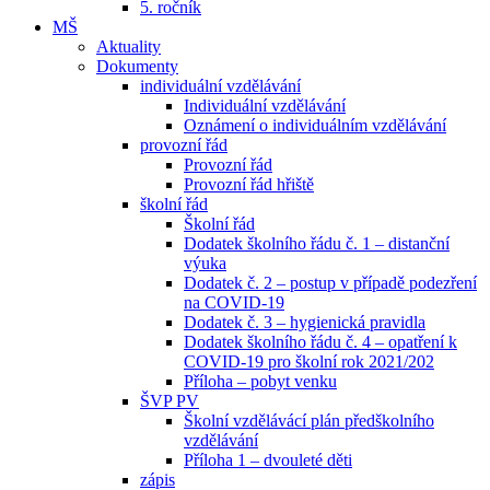
5. ročník
MŠ
Aktuality
Dokumenty
individuální vzdělávání
Individuální vzdělávání
Oznámení o individuálním vzdělávání
provozní řád
Provozní řád
Provozní řád hřiště
školní řád
Školní řád
Dodatek školního řádu č. 1 – distanční
výuka
Dodatek č. 2 – postup v případě podezření
na COVID-19
Dodatek č. 3 – hygienická pravidla
Dodatek školního řádu č. 4 – opatření k
COVID-19 pro školní rok 2021/202
Příloha – pobyt venku
ŠVP PV
Školní vzdělávácí plán předškolního
vzdělávání
Příloha 1 – dvouleté děti
zápis