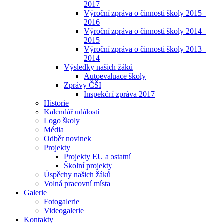
2017
Výroční zpráva o činnosti školy 2015–
2016
Výroční zpráva o činnosti školy 2014–
2015
Výroční zpráva o činnosti školy 2013–
2014
Výsledky našich žáků
Autoevaluace školy
Zprávy ČŠI
Inspekční zpráva 2017
Historie
Kalendář událostí
Logo školy
Média
Odběr novinek
Projekty
Projekty EU a ostatní
Školní projekty
Úspěchy našich žáků
Volná pracovní místa
Galerie
Fotogalerie
Videogalerie
Kontakty