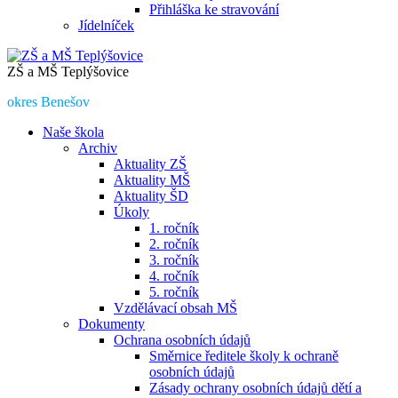
Přihláška ke stravování
Jídelníček
ZŠ a MŠ Teplýšovice
okres Benešov
Naše škola
Archiv
Aktuality ZŠ
Aktuality MŠ
Aktuality ŠD
Úkoly
1. ročník
2. ročník
3. ročník
4. ročník
5. ročník
Vzdělávací obsah MŠ
Dokumenty
Ochrana osobních údajů
Směrnice ředitele školy k ochraně
osobních údajů
Zásady ochrany osobních údajů dětí a