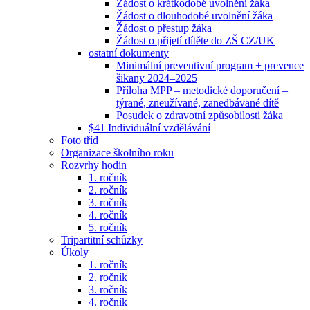
Žádost o krátkodobé uvolnění žáka
Žádost o dlouhodobé uvolnění žáka
Žádost o přestup žáka
Žádost o přijetí dítěte do ZŠ CZ/UK
ostatní dokumenty
Minimální preventivní program + prevence
šikany 2024–2025
Příloha MPP – metodické doporučení –
týrané, zneužívané, zanedbávané dítě
Posudek o zdravotní způsobilosti žáka
$41 Individuální vzdělávání
Foto tříd
Organizace školního roku
Rozvrhy hodin
1. ročník
2. ročník
3. ročník
4. ročník
5. ročník
Tripartitní schůzky
Úkoly
1. ročník
2. ročník
3. ročník
4. ročník