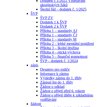
Dodatek č.1/2022 Vzdělávání
ukrajinských žáků
Školní řád – dodatek č. 1/2025
ŠVP
ŠVP ZV
Dodatek 1 k ŠVP
Dodatek 2 k ŠVP
Příloha 1 – standardy AJ
Příloha 1 – standardy ČJ
Příloha 1 – standardy M
Příloha 2 – lehké mentální postižení
Příloha 3 – školní družina
Příloha 4 – etická výchova
Příloha 5 – finanční gramotnost
ŠVP – dodatek č. 1/2024
zápis
Desatero pro rodiče
Informace k zápisu
Výsledky zápisu do 1. třídy
Zápisní list do 1. třídy
Žádost o odklad
Žádost o přijetí před 6. rokem
Žádost o přijetí dítěte k základnímu
vzdělávání
žádosti