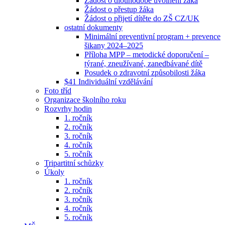
Žádost o dlouhodobé uvolnění žáka
Žádost o přestup žáka
Žádost o přijetí dítěte do ZŠ CZ/UK
ostatní dokumenty
Minimální preventivní program + prevence
šikany 2024–2025
Příloha MPP – metodické doporučení –
týrané, zneužívané, zanedbávané dítě
Posudek o zdravotní způsobilosti žáka
$41 Individuální vzdělávání
Foto tříd
Organizace školního roku
Rozvrhy hodin
1. ročník
2. ročník
3. ročník
4. ročník
5. ročník
Tripartitní schůzky
Úkoly
1. ročník
2. ročník
3. ročník
4. ročník
5. ročník