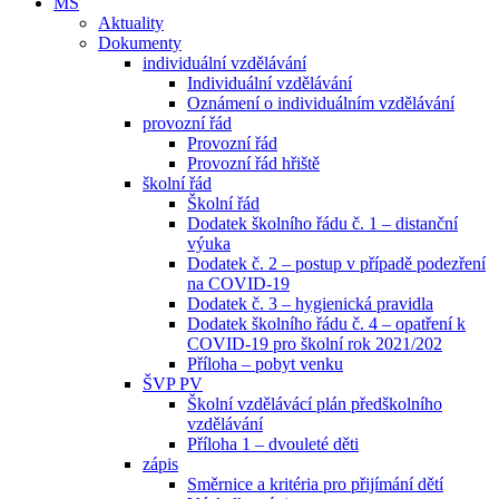
MŠ
Aktuality
Dokumenty
individuální vzdělávání
Individuální vzdělávání
Oznámení o individuálním vzdělávání
provozní řád
Provozní řád
Provozní řád hřiště
školní řád
Školní řád
Dodatek školního řádu č. 1 – distanční
výuka
Dodatek č. 2 – postup v případě podezření
na COVID-19
Dodatek č. 3 – hygienická pravidla
Dodatek školního řádu č. 4 – opatření k
COVID-19 pro školní rok 2021/202
Příloha – pobyt venku
ŠVP PV
Školní vzdělávácí plán předškolního
vzdělávání
Příloha 1 – dvouleté děti
zápis
Směrnice a kritéria pro přijímání dětí