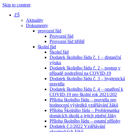
Skip to content
ZŠ
Aktuality
Dokumenty
provozní řád
Provozní řád
Provozní řád hřiště
školní řád
Školní řád
Dodatek školního řádu č. 1 – distanční
výuka
Dodatek školního řádu č. 2 – postup v
případě podezření na COVID-19
Dodatek školního řádu č. 3 – hygienická
pravidla
Dodatek školního řádu č. 4 – opatření k
COVID-19 pro školní rok 2021/202
Příloha školního řádu – pravidla pro
hodnocení výsledků vzdělávání žáků
Příloha Školního řádu – Problematika
domácích úkolů a jejich plnění žáky
Příloha školního řádu – ostatní přílohy
Dodatek č.1/2022 Vzdělávání
ukrajinských žáků