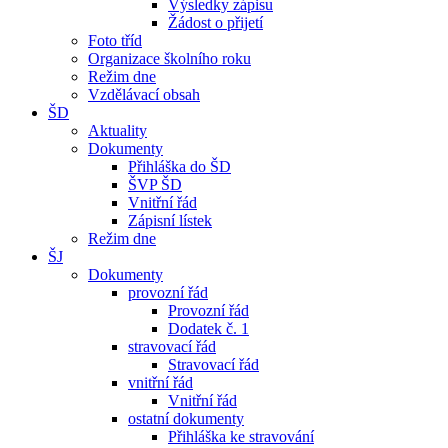
Výsledky zápisu
Žádost o přijetí
Foto tříd
Organizace školního roku
Režim dne
Vzdělávací obsah
ŠD
Aktuality
Dokumenty
Přihláška do ŠD
ŠVP ŠD
Vnitřní řád
Zápisní lístek
Režim dne
ŠJ
Dokumenty
provozní řád
Provozní řád
Dodatek č. 1
stravovací řád
Stravovací řád
vnitřní řád
Vnitřní řád
ostatní dokumenty
Přihláška ke stravování