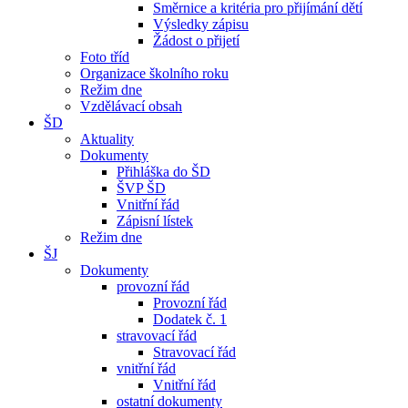
Směrnice a kritéria pro přijímání dětí
Výsledky zápisu
Žádost o přijetí
Foto tříd
Organizace školního roku
Režim dne
Vzdělávací obsah
ŠD
Aktuality
Dokumenty
Přihláška do ŠD
ŠVP ŠD
Vnitřní řád
Zápisní lístek
Režim dne
ŠJ
Dokumenty
provozní řád
Provozní řád
Dodatek č. 1
stravovací řád
Stravovací řád
vnitřní řád
Vnitřní řád
ostatní dokumenty