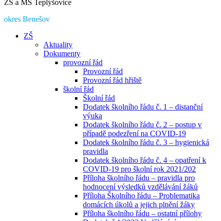
ZŠ a MŠ Teplýšovice
okres Benešov
ZŠ
Aktuality
Dokumenty
provozní řád
Provozní řád
Provozní řád hřiště
školní řád
Školní řád
Dodatek školního řádu č. 1 – distanční
výuka
Dodatek školního řádu č. 2 – postup v
případě podezření na COVID-19
Dodatek školního řádu č. 3 – hygienická
pravidla
Dodatek školního řádu č. 4 – opatření k
COVID-19 pro školní rok 2021/202
Příloha školního řádu – pravidla pro
hodnocení výsledků vzdělávání žáků
Příloha Školního řádu – Problematika
domácích úkolů a jejich plnění žáky
Příloha školního řádu – ostatní přílohy