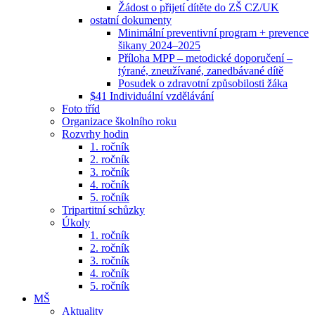
Žádost o přijetí dítěte do ZŠ CZ/UK
ostatní dokumenty
Minimální preventivní program + prevence
šikany 2024–2025
Příloha MPP – metodické doporučení –
týrané, zneužívané, zanedbávané dítě
Posudek o zdravotní způsobilosti žáka
$41 Individuální vzdělávání
Foto tříd
Organizace školního roku
Rozvrhy hodin
1. ročník
2. ročník
3. ročník
4. ročník
5. ročník
Tripartitní schůzky
Úkoly
1. ročník
2. ročník
3. ročník
4. ročník
5. ročník
MŠ
Aktuality