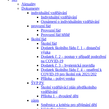
Aktuality
Dokumenty
individuální vzdělávání
Individuální vzdělávání
Oznámení o individuálním vzdělávání
provozní řád
Provozní řád
Provozní řád hřiště
školní řád
Školní řád
Dodatek školního řádu č. 1 – distanční
výuka
Dodatek č. 2 – postup v případě podezření
na COVID-19
Dodatek č. 3 – hygienická pravidla
Dodatek školního řádu č. 4 – opatření k
COVID-19 pro školní rok 2021/202
Příloha – pobyt venku
ŠVP PV
Školní vzdělávácí plán předškolního
vzdělávání
Příloha 1 – dvouleté děti
zápis
Směrnice a kritéria pro přijímání dětí