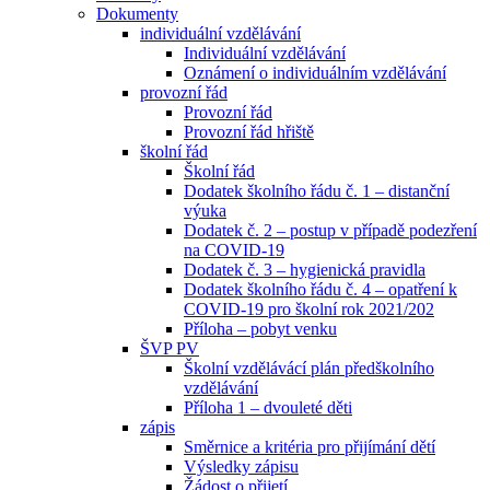
Dokumenty
individuální vzdělávání
Individuální vzdělávání
Oznámení o individuálním vzdělávání
provozní řád
Provozní řád
Provozní řád hřiště
školní řád
Školní řád
Dodatek školního řádu č. 1 – distanční
výuka
Dodatek č. 2 – postup v případě podezření
na COVID-19
Dodatek č. 3 – hygienická pravidla
Dodatek školního řádu č. 4 – opatření k
COVID-19 pro školní rok 2021/202
Příloha – pobyt venku
ŠVP PV
Školní vzdělávácí plán předškolního
vzdělávání
Příloha 1 – dvouleté děti
zápis
Směrnice a kritéria pro přijímání dětí
Výsledky zápisu
Žádost o přijetí