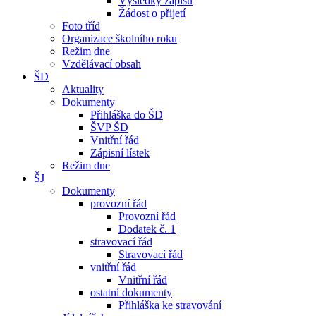
Výsledky zápisu
Žádost o přijetí
Foto tříd
Organizace školního roku
Režim dne
Vzdělávací obsah
ŠD
Aktuality
Dokumenty
Přihláška do ŠD
ŠVP ŠD
Vnitřní řád
Zápisní lístek
Režim dne
ŠJ
Dokumenty
provozní řád
Provozní řád
Dodatek č. 1
stravovací řád
Stravovací řád
vnitřní řád
Vnitřní řád
ostatní dokumenty
Přihláška ke stravování