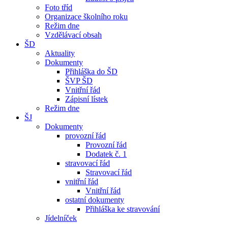
Foto tříd
Organizace školního roku
Režim dne
Vzdělávací obsah
ŠD
Aktuality
Dokumenty
Přihláška do ŠD
ŠVP ŠD
Vnitřní řád
Zápisní lístek
Režim dne
ŠJ
Dokumenty
provozní řád
Provozní řád
Dodatek č. 1
stravovací řád
Stravovací řád
vnitřní řád
Vnitřní řád
ostatní dokumenty
Přihláška ke stravování
Jídelníček