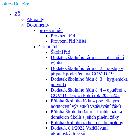
okres Benešov
ZŠ
Aktuality
Dokumenty
provozní řád
Provozní řád
Provozní řád hřiště
školní řád
Školní řád
Dodatek školního řádu č. 1 – distanční
výuka
Dodatek školního řádu č. 2 – postup v
případě podezření na COVID-19
Dodatek školního řádu č. 3 – hygienická
pravidla
Dodatek školního řádu č. 4 – opatření k
COVID-19 pro školní rok 2021/202
Příloha školního řádu – pravidla pro
hodnocení výsledků vzdělávání žáků
Příloha Školního řádu – Problematika
domácích úkolů a jejich plnění žáky
Příloha školního řádu – ostatní přílohy
Dodatek č.1/2022 Vzdělávání
ukrajinských žáků