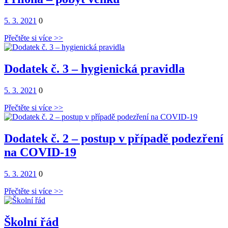
Posted
Comments
5. 3. 2021
0
on
Přečtěte si více >>
Dodatek č. 3 – hygienická pravidla
Posted
Comments
5. 3. 2021
0
on
Přečtěte si více >>
Dodatek č. 2 – postup v případě podezření
na COVID-19
Posted
Comments
5. 3. 2021
0
on
Přečtěte si více >>
Školní řád