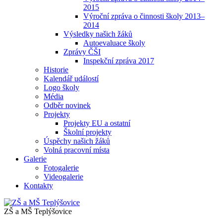
2015
Výroční zpráva o činnosti školy 2013–
2014
Výsledky našich žáků
Autoevaluace školy
Zprávy ČŠI
Inspekční zpráva 2017
Historie
Kalendář událostí
Logo školy
Média
Odběr novinek
Projekty
Projekty EU a ostatní
Školní projekty
Úspěchy našich žáků
Volná pracovní místa
Galerie
Fotogalerie
Videogalerie
Kontakty
ZŠ a MŠ Teplýšovice