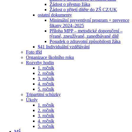
Žádost o přestup žáka
Žádost o přijetí dítěte do ZŠ CZ/UK
ostatní dokumenty
Minimální preventivní program + prevence
šikany 2024–2025
Příloha MPP – metodické doporučení –
týrané, zneužívané, zanedbávané dítě
Posudek o zdravotní způsobilosti žáka
$41 Individuální vzdělávání
Foto tříd
Organizace školního roku
Rozvrhy hodin
1. ročník
2. ročník
3. ročník
4. ročník
5. ročník
Tripartitní schůzky
Úkoly
1. ročník
2. ročník
3. ročník
4. ročník
5. ročník
MŠ