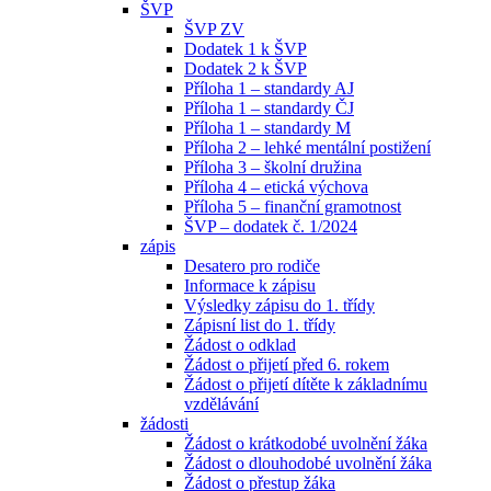
ŠVP
ŠVP ZV
Dodatek 1 k ŠVP
Dodatek 2 k ŠVP
Příloha 1 – standardy AJ
Příloha 1 – standardy ČJ
Příloha 1 – standardy M
Příloha 2 – lehké mentální postižení
Příloha 3 – školní družina
Příloha 4 – etická výchova
Příloha 5 – finanční gramotnost
ŠVP – dodatek č. 1/2024
zápis
Desatero pro rodiče
Informace k zápisu
Výsledky zápisu do 1. třídy
Zápisní list do 1. třídy
Žádost o odklad
Žádost o přijetí před 6. rokem
Žádost o přijetí dítěte k základnímu
vzdělávání
žádosti
Žádost o krátkodobé uvolnění žáka
Žádost o dlouhodobé uvolnění žáka
Žádost o přestup žáka