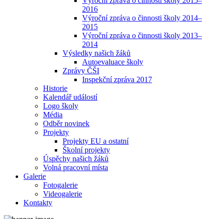
Výroční zpráva o činnosti školy 2015–
2016
Výroční zpráva o činnosti školy 2014–
2015
Výroční zpráva o činnosti školy 2013–
2014
Výsledky našich žáků
Autoevaluace školy
Zprávy ČŠI
Inspekční zpráva 2017
Historie
Kalendář událostí
Logo školy
Média
Odběr novinek
Projekty
Projekty EU a ostatní
Školní projekty
Úspěchy našich žáků
Volná pracovní místa
Galerie
Fotogalerie
Videogalerie
Kontakty