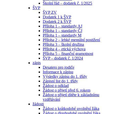
Školní řád – dodatek č. 1/2025
ŠVP
ŠVP ZV
Dodatek 1 k ŠVP
Dodatek 2 k ŠVP
Příloha 1 – standardy AJ
Příloha 1 – standardy ČJ
Příloha 1 – standardy M
Příloha 2 – lehké mentální postižení
Příloha 3 – školní družina
Příloha 4 – etická výchova
Příloha 5 – finanční gramotnost
ŠVP – dodatek č. 1/2024
zápis
Desatero pro rodiče
Informace k zápisu
Výsledky zápisu do 1. třídy
Zápisní list do 1. třídy
Žádost o odklad
Žádost o přijetí před 6. rokem
Žádost o přijetí dítěte k základnímu
vzdělávání
žádosti
Žádost o krátkodobé uvolnění žáka
Žádost o dlouhodobé uvolnění žáka