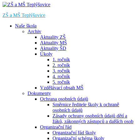
ZŠ a MŠ Teplýšovice
Naše škola
Archiv
Aktuality ZŠ
Aktuality MŠ
Aktuality ŠD
Úkoly
1. ročník
2. ročník
3. ročník
4. ročník
5. ročník
Vzdělávací obsah MŠ
Dokumenty
Ochrana osobních údajů
Směrnice ředitele školy k ochraně
osobních údajů
Zásady ochrany osobních údajů dětí a
žáků, zákonných zástupců a dalších osob
Organizační řád
Organizační řád školy
Organizační schéma školy