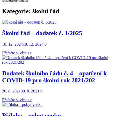
Kategorie:
školní řád
Školní řád – dodatek č. 1/2025
Posted
Comments
18. 12. 2024
18. 12. 2024
0
on
Přečtěte si více >>
Dodatek školního řádu č. 4 – opatření k
COVID-19 pro školní rok 2021/202
Posted
Comments
30. 8. 2021
30. 8. 2021
0
on
Přečtěte si více >>
Příloha – pobyt venku