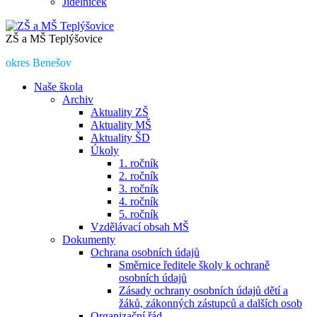
Jídelníček
ZŠ a MŠ Teplýšovice
okres Benešov
Naše škola
Archiv
Aktuality ZŠ
Aktuality MŠ
Aktuality ŠD
Úkoly
1. ročník
2. ročník
3. ročník
4. ročník
5. ročník
Vzdělávací obsah MŠ
Dokumenty
Ochrana osobních údajů
Směrnice ředitele školy k ochraně
osobních údajů
Zásady ochrany osobních údajů dětí a
žáků, zákonných zástupců a dalších osob
Organizační řád