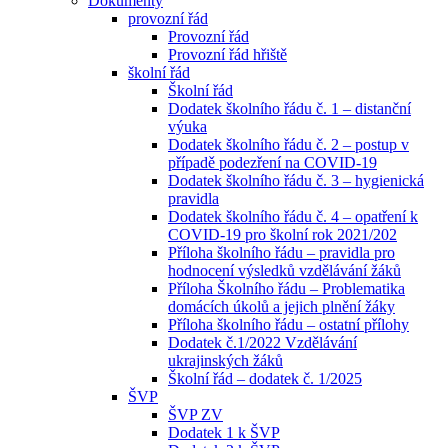
Dokumenty
provozní řád
Provozní řád
Provozní řád hřiště
školní řád
Školní řád
Dodatek školního řádu č. 1 – distanční
výuka
Dodatek školního řádu č. 2 – postup v
případě podezření na COVID-19
Dodatek školního řádu č. 3 – hygienická
pravidla
Dodatek školního řádu č. 4 – opatření k
COVID-19 pro školní rok 2021/202
Příloha školního řádu – pravidla pro
hodnocení výsledků vzdělávání žáků
Příloha Školního řádu – Problematika
domácích úkolů a jejich plnění žáky
Příloha školního řádu – ostatní přílohy
Dodatek č.1/2022 Vzdělávání
ukrajinských žáků
Školní řád – dodatek č. 1/2025
ŠVP
ŠVP ZV
Dodatek 1 k ŠVP