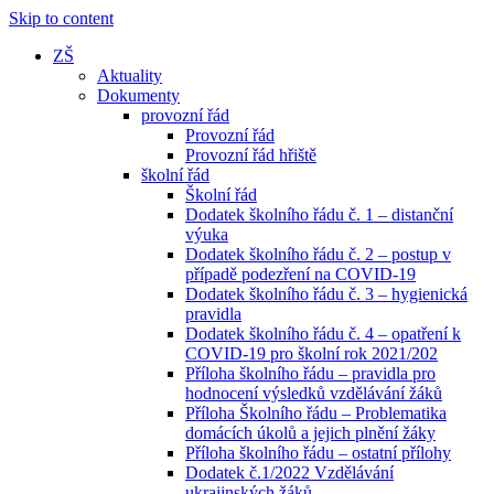
Skip to content
ZŠ
Aktuality
Dokumenty
provozní řád
Provozní řád
Provozní řád hřiště
školní řád
Školní řád
Dodatek školního řádu č. 1 – distanční
výuka
Dodatek školního řádu č. 2 – postup v
případě podezření na COVID-19
Dodatek školního řádu č. 3 – hygienická
pravidla
Dodatek školního řádu č. 4 – opatření k
COVID-19 pro školní rok 2021/202
Příloha školního řádu – pravidla pro
hodnocení výsledků vzdělávání žáků
Příloha Školního řádu – Problematika
domácích úkolů a jejich plnění žáky
Příloha školního řádu – ostatní přílohy
Dodatek č.1/2022 Vzdělávání
ukrajinských žáků