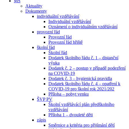
MŠ
Aktuality
Dokumenty
individuální vzdělávání
Individuální vzdělávání
Oznámení o individuálním vzdělávání
provozní řád
Provozní řád
Provozní řád hřiště
školní řád
Školní řád
Dodatek školního řádu č. 1 – distanční
výuka
Dodatek č. 2 – postup v případě podezření
na COVID-19
Dodatek č. 3 – hygienická pravidla
Dodatek školního řádu č. 4 – opatření k
COVID-19 pro školní rok 2021/202
Příloha – pobyt venku
ŠVP PV
Školní vzdělávácí plán předškolního
vzdělávání
Příloha 1 – dvouleté děti
zápis
Směrnice a kritéria pro přijímání dětí