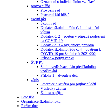
Oznámení o individuálním vzdělávání
provozní řád
Provozní řád
Provozní řád hřiště
školní řád
Školní řád
Dodatek školního řádu č. 1 – distanční
výuka
Dodatek č. 2 – postup v případě podezření
na COVID-19
Dodatek č. 3 – hygienická pravidla
Dodatek školního řádu č. 4 – opatření k
COVID-19 pro školní rok 2021/202
Příloha – pobyt venku
ŠVP PV
Školní vzdělávácí plán předškolního
vzdělávání
Příloha 1 – dvouleté děti
zápis
Směrnice a kritéria pro přijímání dětí
Výsledky zápisu
Žádost o přijetí
Foto tříd
Organizace školního roku
Režim dne