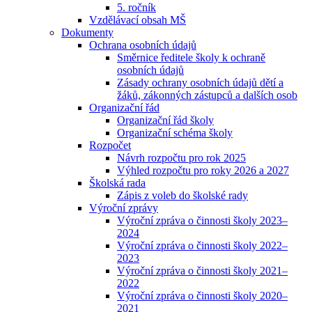
5. ročník
Vzdělávací obsah MŠ
Dokumenty
Ochrana osobních údajů
Směrnice ředitele školy k ochraně
osobních údajů
Zásady ochrany osobních údajů dětí a
žáků, zákonných zástupců a dalších osob
Organizační řád
Organizační řád školy
Organizační schéma školy
Rozpočet
Návrh rozpočtu pro rok 2025
Výhled rozpočtu pro roky 2026 a 2027
Školská rada
Zápis z voleb do školské rady
Výroční zprávy
Výroční zpráva o činnosti školy 2023–
2024
Výroční zpráva o činnosti školy 2022–
2023
Výroční zpráva o činnosti školy 2021–
2022
Výroční zpráva o činnosti školy 2020–
2021