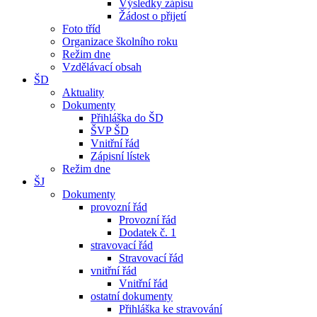
Výsledky zápisu
Žádost o přijetí
Foto tříd
Organizace školního roku
Režim dne
Vzdělávací obsah
ŠD
Aktuality
Dokumenty
Přihláška do ŠD
ŠVP ŠD
Vnitřní řád
Zápisní lístek
Režim dne
ŠJ
Dokumenty
provozní řád
Provozní řád
Dodatek č. 1
stravovací řád
Stravovací řád
vnitřní řád
Vnitřní řád
ostatní dokumenty
Přihláška ke stravování