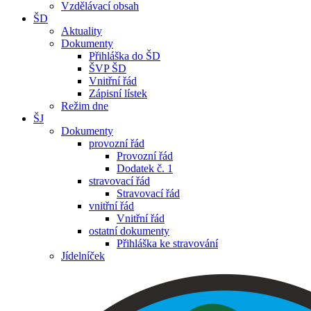
Vzdělávací obsah
ŠD
Aktuality
Dokumenty
Přihláška do ŠD
ŠVP ŠD
Vnitřní řád
Zápisní lístek
Režim dne
ŠJ
Dokumenty
provozní řád
Provozní řád
Dodatek č. 1
stravovací řád
Stravovací řád
vnitřní řád
Vnitřní řád
ostatní dokumenty
Přihláška ke stravování
Jídelníček