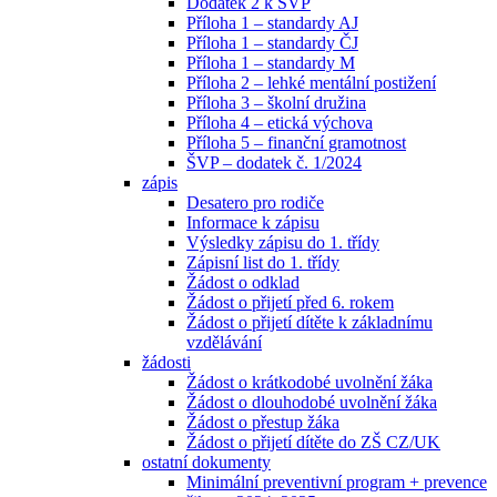
Dodatek 2 k ŠVP
Příloha 1 – standardy AJ
Příloha 1 – standardy ČJ
Příloha 1 – standardy M
Příloha 2 – lehké mentální postižení
Příloha 3 – školní družina
Příloha 4 – etická výchova
Příloha 5 – finanční gramotnost
ŠVP – dodatek č. 1/2024
zápis
Desatero pro rodiče
Informace k zápisu
Výsledky zápisu do 1. třídy
Zápisní list do 1. třídy
Žádost o odklad
Žádost o přijetí před 6. rokem
Žádost o přijetí dítěte k základnímu
vzdělávání
žádosti
Žádost o krátkodobé uvolnění žáka
Žádost o dlouhodobé uvolnění žáka
Žádost o přestup žáka
Žádost o přijetí dítěte do ZŠ CZ/UK
ostatní dokumenty
Minimální preventivní program + prevence