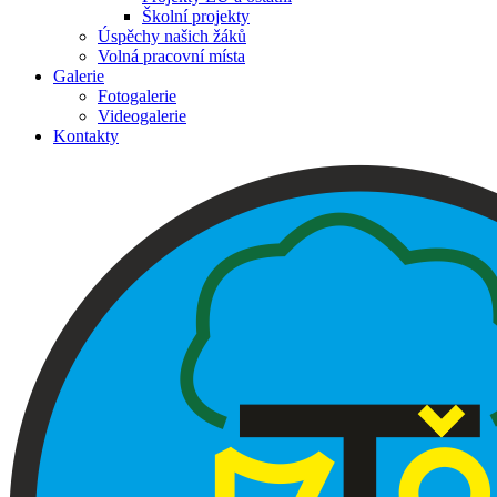
Školní projekty
Úspěchy našich žáků
Volná pracovní místa
Galerie
Fotogalerie
Videogalerie
Kontakty