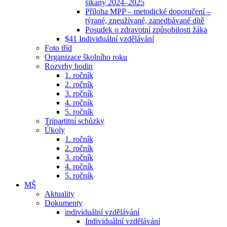
šikany 2024–2025
Příloha MPP – metodické doporučení –
týrané, zneužívané, zanedbávané dítě
Posudek o zdravotní způsobilosti žáka
$41 Individuální vzdělávání
Foto tříd
Organizace školního roku
Rozvrhy hodin
1. ročník
2. ročník
3. ročník
4. ročník
5. ročník
Tripartitní schůzky
Úkoly
1. ročník
2. ročník
3. ročník
4. ročník
5. ročník
MŠ
Aktuality
Dokumenty
individuální vzdělávání
Individuální vzdělávání