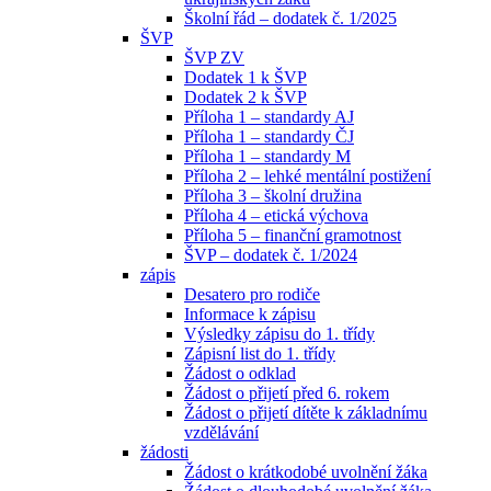
Školní řád – dodatek č. 1/2025
ŠVP
ŠVP ZV
Dodatek 1 k ŠVP
Dodatek 2 k ŠVP
Příloha 1 – standardy AJ
Příloha 1 – standardy ČJ
Příloha 1 – standardy M
Příloha 2 – lehké mentální postižení
Příloha 3 – školní družina
Příloha 4 – etická výchova
Příloha 5 – finanční gramotnost
ŠVP – dodatek č. 1/2024
zápis
Desatero pro rodiče
Informace k zápisu
Výsledky zápisu do 1. třídy
Zápisní list do 1. třídy
Žádost o odklad
Žádost o přijetí před 6. rokem
Žádost o přijetí dítěte k základnímu
vzdělávání
žádosti
Žádost o krátkodobé uvolnění žáka