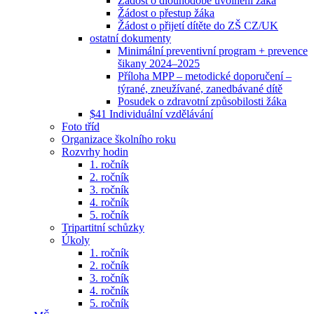
Žádost o dlouhodobé uvolnění žáka
Žádost o přestup žáka
Žádost o přijetí dítěte do ZŠ CZ/UK
ostatní dokumenty
Minimální preventivní program + prevence
šikany 2024–2025
Příloha MPP – metodické doporučení –
týrané, zneužívané, zanedbávané dítě
Posudek o zdravotní způsobilosti žáka
$41 Individuální vzdělávání
Foto tříd
Organizace školního roku
Rozvrhy hodin
1. ročník
2. ročník
3. ročník
4. ročník
5. ročník
Tripartitní schůzky
Úkoly
1. ročník
2. ročník
3. ročník
4. ročník
5. ročník