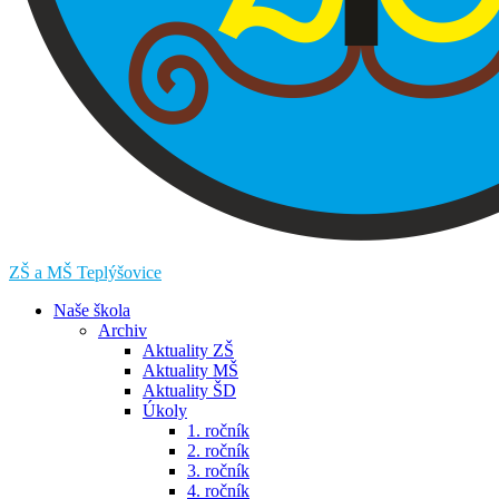
ZŠ a MŠ Teplýšovice
Naše škola
Archiv
Aktuality ZŠ
Aktuality MŠ
Aktuality ŠD
Úkoly
1. ročník
2. ročník
3. ročník
4. ročník