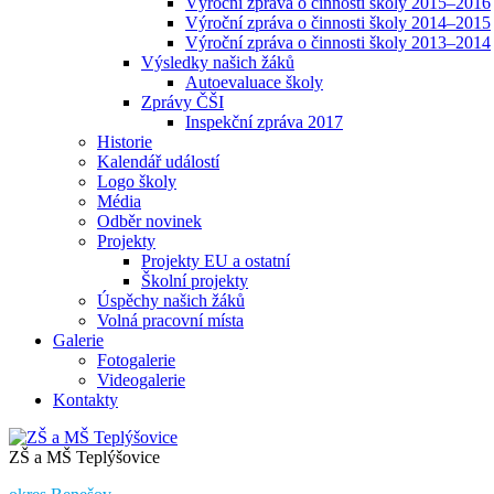
Výroční zpráva o činnosti školy 2015–2016
Výroční zpráva o činnosti školy 2014–2015
Výroční zpráva o činnosti školy 2013–2014
Výsledky našich žáků
Autoevaluace školy
Zprávy ČŠI
Inspekční zpráva 2017
Historie
Kalendář událostí
Logo školy
Média
Odběr novinek
Projekty
Projekty EU a ostatní
Školní projekty
Úspěchy našich žáků
Volná pracovní místa
Galerie
Fotogalerie
Videogalerie
Kontakty
ZŠ a MŠ Teplýšovice