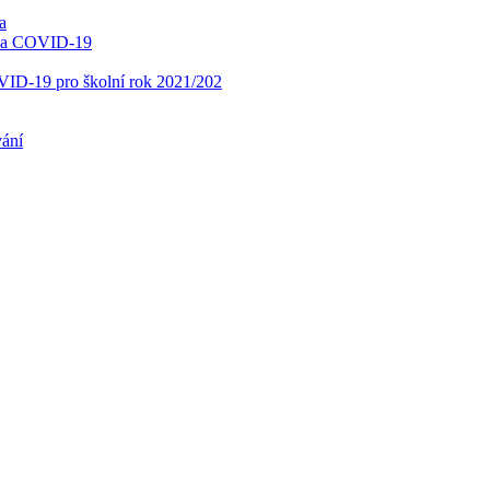
a
í na COVID-19
OVID-19 pro školní rok 2021/202
vání