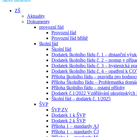
okres Benešov
ZŠ
Aktuality
Dokumenty
provozní řád
Provozní řád
Provozní řád hřiště
školní řád
Školní řád
Dodatek školního řádu č. 1 – distanční výuk
Dodatek školního řádu č. 2 – postup v pří
Dodatek školního řádu č. 3 – hygienická pra
Dodatek školního řádu č. 4 – opatření k C
Příloha školního řádu – pravidla pro hodno
Příloha Školního řádu – Problematika domácí
Příloha školního řádu – ostatní přílohy
Dodatek č.1/2022 Vzdělávání ukrajinských
Školní řád – dodatek č. 1/2025
ŠVP
ŠVP ZV
Dodatek 1 k ŠVP
Dodatek 2 k ŠVP
Příloha 1 – standardy AJ
Příloha 1 – standardy ČJ