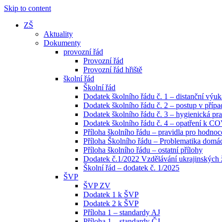
Skip to content
ZŠ
Aktuality
Dokumenty
provozní řád
Provozní řád
Provozní řád hřiště
školní řád
Školní řád
Dodatek školního řádu č. 1 – distanční výuk
Dodatek školního řádu č. 2 – postup v pří
Dodatek školního řádu č. 3 – hygienická pra
Dodatek školního řádu č. 4 – opatření k C
Příloha školního řádu – pravidla pro hodno
Příloha Školního řádu – Problematika domácí
Příloha školního řádu – ostatní přílohy
Dodatek č.1/2022 Vzdělávání ukrajinských
Školní řád – dodatek č. 1/2025
ŠVP
ŠVP ZV
Dodatek 1 k ŠVP
Dodatek 2 k ŠVP
Příloha 1 – standardy AJ
Příloha 1 – standardy ČJ