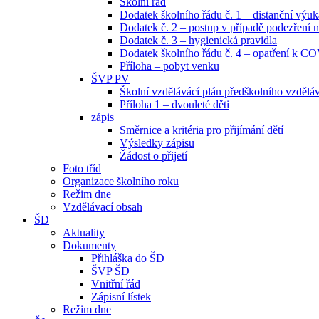
Školní řád
Dodatek školního řádu č. 1 – distanční výuk
Dodatek č. 2 – postup v případě podezřen
Dodatek č. 3 – hygienická pravidla
Dodatek školního řádu č. 4 – opatření k C
Příloha – pobyt venku
ŠVP PV
Školní vzdělávácí plán předškolního vzdělá
Příloha 1 – dvouleté děti
zápis
Směrnice a kritéria pro přijímání dětí
Výsledky zápisu
Žádost o přijetí
Foto tříd
Organizace školního roku
Režim dne
Vzdělávací obsah
ŠD
Aktuality
Dokumenty
Přihláška do ŠD
ŠVP ŠD
Vnitřní řád
Zápisní lístek
Režim dne