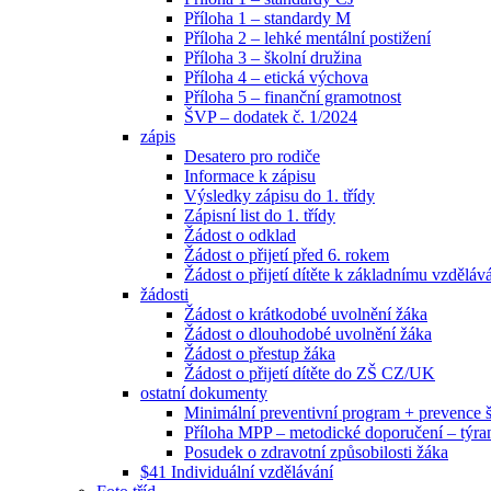
Příloha 1 – standardy M
Příloha 2 – lehké mentální postižení
Příloha 3 – školní družina
Příloha 4 – etická výchova
Příloha 5 – finanční gramotnost
ŠVP – dodatek č. 1/2024
zápis
Desatero pro rodiče
Informace k zápisu
Výsledky zápisu do 1. třídy
Zápisní list do 1. třídy
Žádost o odklad
Žádost o přijetí před 6. rokem
Žádost o přijetí dítěte k základnímu vzděláv
žádosti
Žádost o krátkodobé uvolnění žáka
Žádost o dlouhodobé uvolnění žáka
Žádost o přestup žáka
Žádost o přijetí dítěte do ZŠ CZ/UK
ostatní dokumenty
Minimální preventivní program + prevence
Příloha MPP – metodické doporučení – týra
Posudek o zdravotní způsobilosti žáka
$41 Individuální vzdělávání