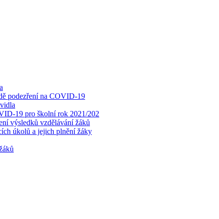
a
padě podezření na COVID-19
vidla
OVID-19 pro školní rok 2021/202
cení výsledků vzdělávání žáků
ch úkolů a jejich plnění žáky
 žáků