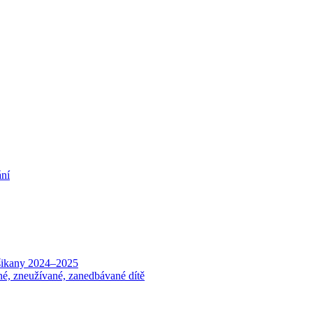
ání
 šikany 2024–2025
né, zneužívané, zanedbávané dítě