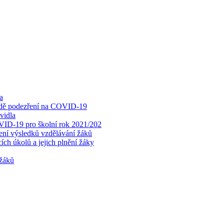
a
padě podezření na COVID-19
vidla
OVID-19 pro školní rok 2021/202
cení výsledků vzdělávání žáků
ch úkolů a jejich plnění žáky
 žáků