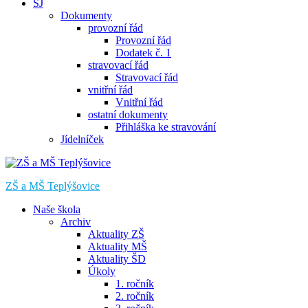
ŠJ
Dokumenty
provozní řád
Provozní řád
Dodatek č. 1
stravovací řád
Stravovací řád
vnitřní řád
Vnitřní řád
ostatní dokumenty
Přihláška ke stravování
Jídelníček
ZŠ a MŠ Teplýšovice
Naše škola
Archiv
Aktuality ZŠ
Aktuality MŠ
Aktuality ŠD
Úkoly
1. ročník
2. ročník