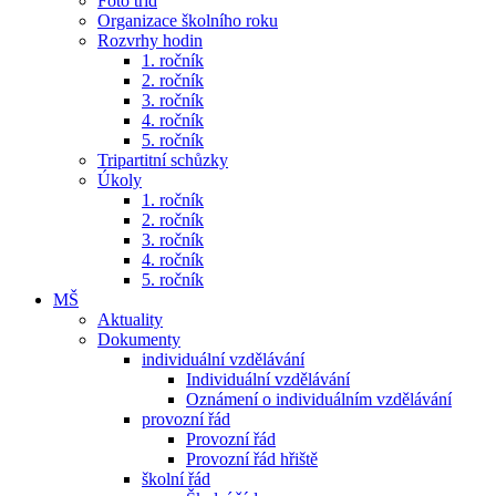
Foto tříd
Organizace školního roku
Rozvrhy hodin
1. ročník
2. ročník
3. ročník
4. ročník
5. ročník
Tripartitní schůzky
Úkoly
1. ročník
2. ročník
3. ročník
4. ročník
5. ročník
MŠ
Aktuality
Dokumenty
individuální vzdělávání
Individuální vzdělávání
Oznámení o individuálním vzdělávání
provozní řád
Provozní řád
Provozní řád hřiště
školní řád