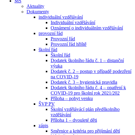
MŠ
Aktuality
Dokumenty
individuální vzdělávání
Individuální vzdělávání
Oznámení o individuálním vzdělávání
provozní řád
Provozní řád
Provozní řád hřiště
školní řád
Školní řád
Dodatek školního řádu č. 1 – distanční
výuka
Dodatek č. 2 – postup v případě podezření
na COVID-19
Dodatek č. 3 – hygienická pravidla
Dodatek školního řádu č. 4 – opatření k
COVID-19 pro školní rok 2021/202
Příloha – pobyt venku
ŠVP PV
Školní vzdělávácí plán předškolního
vzdělávání
Příloha 1 – dvouleté děti
zápis
Směrnice a kritéria pro přijímání dětí