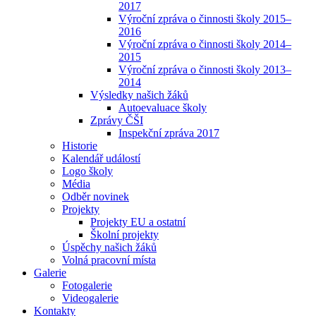
2017
Výroční zpráva o činnosti školy 2015–
2016
Výroční zpráva o činnosti školy 2014–
2015
Výroční zpráva o činnosti školy 2013–
2014
Výsledky našich žáků
Autoevaluace školy
Zprávy ČŠI
Inspekční zpráva 2017
Historie
Kalendář událostí
Logo školy
Média
Odběr novinek
Projekty
Projekty EU a ostatní
Školní projekty
Úspěchy našich žáků
Volná pracovní místa
Galerie
Fotogalerie
Videogalerie
Kontakty