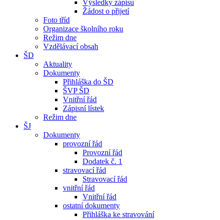
Výsledky zápisu
Žádost o přijetí
Foto tříd
Organizace školního roku
Režim dne
Vzdělávací obsah
ŠD
Aktuality
Dokumenty
Přihláška do ŠD
ŠVP ŠD
Vnitřní řád
Zápisní lístek
Režim dne
ŠJ
Dokumenty
provozní řád
Provozní řád
Dodatek č. 1
stravovací řád
Stravovací řád
vnitřní řád
Vnitřní řád
ostatní dokumenty
Přihláška ke stravování