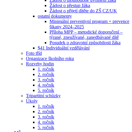
Žádost o dlouhodobé uvolnění žáka
Žádost o přestup žáka
Žádost o přijetí dítěte do ZŠ CZ/UK
ostatní dokumenty
Minimální preventivní program + prevence
šikany 2024–2025
Příloha MPP – metodické doporučení –
týrané, zneužívané, zanedbávané dítě
Posudek o zdravotní způsobilosti žáka
$41 Individuální vzdělávání
Foto tříd
Organizace školního roku
Rozvrhy hodin
1. ročník
2. ročník
3. ročník
4. ročník
5. ročník
Tripartitní schůzky
Úkoly
1. ročník
2. ročník
3. ročník
4. ročník
5. ročník