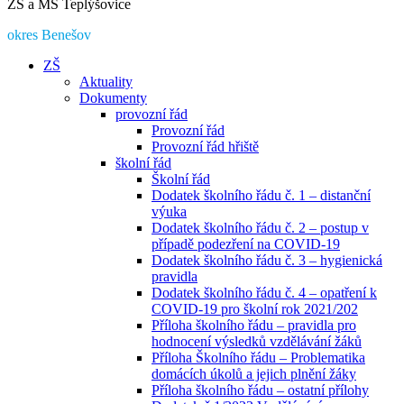
ZŠ a MŠ Teplýšovice
okres Benešov
ZŠ
Aktuality
Dokumenty
provozní řád
Provozní řád
Provozní řád hřiště
školní řád
Školní řád
Dodatek školního řádu č. 1 – distanční
výuka
Dodatek školního řádu č. 2 – postup v
případě podezření na COVID-19
Dodatek školního řádu č. 3 – hygienická
pravidla
Dodatek školního řádu č. 4 – opatření k
COVID-19 pro školní rok 2021/202
Příloha školního řádu – pravidla pro
hodnocení výsledků vzdělávání žáků
Příloha Školního řádu – Problematika
domácích úkolů a jejich plnění žáky
Příloha školního řádu – ostatní přílohy