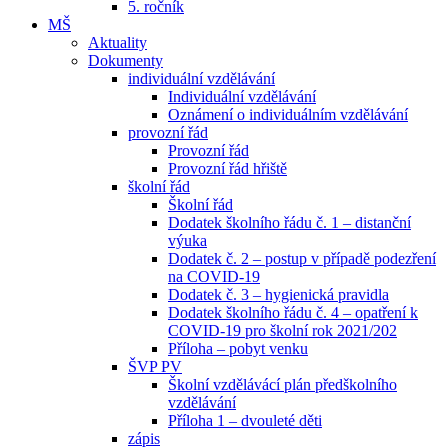
5. ročník
MŠ
Aktuality
Dokumenty
individuální vzdělávání
Individuální vzdělávání
Oznámení o individuálním vzdělávání
provozní řád
Provozní řád
Provozní řád hřiště
školní řád
Školní řád
Dodatek školního řádu č. 1 – distanční
výuka
Dodatek č. 2 – postup v případě podezření
na COVID-19
Dodatek č. 3 – hygienická pravidla
Dodatek školního řádu č. 4 – opatření k
COVID-19 pro školní rok 2021/202
Příloha – pobyt venku
ŠVP PV
Školní vzdělávácí plán předškolního
vzdělávání
Příloha 1 – dvouleté děti
zápis