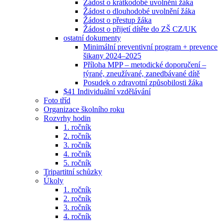
Žádost o krátkodobé uvolnění žáka
Žádost o dlouhodobé uvolnění žáka
Žádost o přestup žáka
Žádost o přijetí dítěte do ZŠ CZ/UK
ostatní dokumenty
Minimální preventivní program + prevence
šikany 2024–2025
Příloha MPP – metodické doporučení –
týrané, zneužívané, zanedbávané dítě
Posudek o zdravotní způsobilosti žáka
$41 Individuální vzdělávání
Foto tříd
Organizace školního roku
Rozvrhy hodin
1. ročník
2. ročník
3. ročník
4. ročník
5. ročník
Tripartitní schůzky
Úkoly
1. ročník
2. ročník
3. ročník
4. ročník