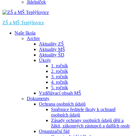
Jídelníček
ZŠ a MŠ Teplýšovice
Naše škola
Archiv
Aktuality ZŠ
Aktuality MŠ
Aktuality ŠD
Úkoly
1. ročník
2. ročník
3. ročník
4. ročník
5. ročník
Vzdělávací obsah MŠ
Dokumenty
Ochrana osobních údajů
Směrnice ředitele školy k ochraně
osobních údajů
Zásady ochrany osobních údajů dětí a
žáků, zákonných zástupců a dalších osob
Organizační řád