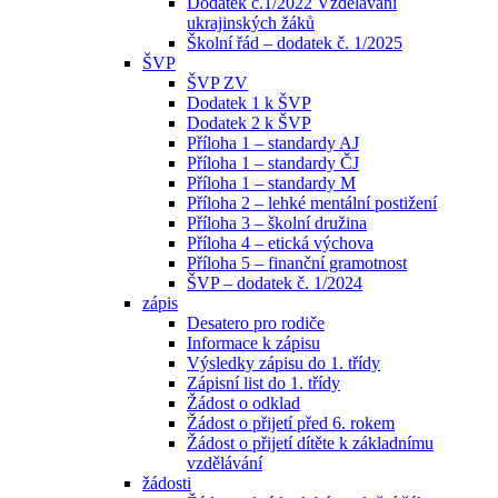
Dodatek č.1/2022 Vzdělávání
ukrajinských žáků
Školní řád – dodatek č. 1/2025
ŠVP
ŠVP ZV
Dodatek 1 k ŠVP
Dodatek 2 k ŠVP
Příloha 1 – standardy AJ
Příloha 1 – standardy ČJ
Příloha 1 – standardy M
Příloha 2 – lehké mentální postižení
Příloha 3 – školní družina
Příloha 4 – etická výchova
Příloha 5 – finanční gramotnost
ŠVP – dodatek č. 1/2024
zápis
Desatero pro rodiče
Informace k zápisu
Výsledky zápisu do 1. třídy
Zápisní list do 1. třídy
Žádost o odklad
Žádost o přijetí před 6. rokem
Žádost o přijetí dítěte k základnímu
vzdělávání
žádosti