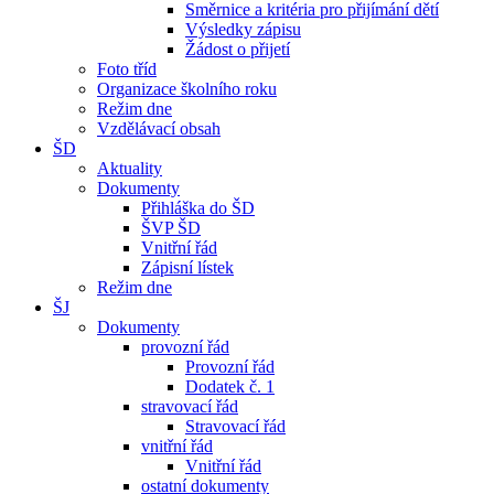
Směrnice a kritéria pro přijímání dětí
Výsledky zápisu
Žádost o přijetí
Foto tříd
Organizace školního roku
Režim dne
Vzdělávací obsah
ŠD
Aktuality
Dokumenty
Přihláška do ŠD
ŠVP ŠD
Vnitřní řád
Zápisní lístek
Režim dne
ŠJ
Dokumenty
provozní řád
Provozní řád
Dodatek č. 1
stravovací řád
Stravovací řád
vnitřní řád
Vnitřní řád
ostatní dokumenty