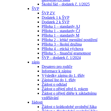
Školní řád – dodatek č. 1/2025
ŠVP
ŠVP ZV
Dodatek 1 k ŠVP
Dodatek 2 k ŠVP
Příloha 1 – standardy AJ
Příloha 1 – standardy ČJ
Příloha 1 – standardy M
Příloha 2 – lehké mentální postižení
Příloha 3 – školní družina
Příloha 4 – etická výchova
Příloha 5 – finanční gramotnost
ŠVP – dodatek č. 1/2024
zápis
Desatero pro rodiče
Informace k zápisu
Výsledky zápisu do 1. třídy
Zápisní list do 1. třídy
Žádost o odklad
Žádost o přijetí před 6. rokem
Žádost o přijetí dítěte k základnímu
vzdělávání
žádosti
Žádost o krátkodobé uvolnění žáka