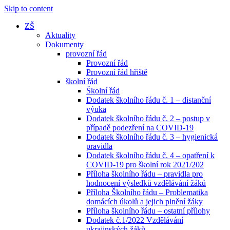
Skip to content
ZŠ
Aktuality
Dokumenty
provozní řád
Provozní řád
Provozní řád hřiště
školní řád
Školní řád
Dodatek školního řádu č. 1 – distanční
výuka
Dodatek školního řádu č. 2 – postup v
případě podezření na COVID-19
Dodatek školního řádu č. 3 – hygienická
pravidla
Dodatek školního řádu č. 4 – opatření k
COVID-19 pro školní rok 2021/202
Příloha školního řádu – pravidla pro
hodnocení výsledků vzdělávání žáků
Příloha Školního řádu – Problematika
domácích úkolů a jejich plnění žáky
Příloha školního řádu – ostatní přílohy
Dodatek č.1/2022 Vzdělávání
ukrajinských žáků