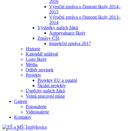
2016
Výroční zpráva o činnosti školy 2014–
2015
Výroční zpráva o činnosti školy 2013–
2014
Výsledky našich žáků
Autoevaluace školy
Zprávy ČŠI
Inspekční zpráva 2017
Historie
Kalendář událostí
Logo školy
Média
Odběr novinek
Projekty
Projekty EU a ostatní
Školní projekty
Úspěchy našich žáků
Volná pracovní místa
Galerie
Fotogalerie
Videogalerie
Kontakty