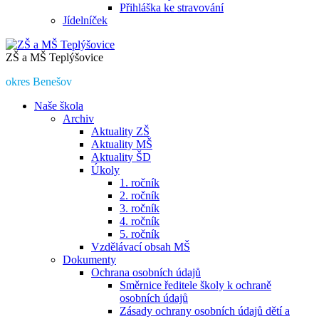
Přihláška ke stravování
Jídelníček
ZŠ a MŠ Teplýšovice
okres Benešov
Naše škola
Archiv
Aktuality ZŠ
Aktuality MŠ
Aktuality ŠD
Úkoly
1. ročník
2. ročník
3. ročník
4. ročník
5. ročník
Vzdělávací obsah MŠ
Dokumenty
Ochrana osobních údajů
Směrnice ředitele školy k ochraně
osobních údajů
Zásady ochrany osobních údajů dětí a