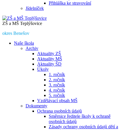
Přihláška ke stravování
Jídelníček
ZŠ a MŠ Teplýšovice
okres Benešov
Naše škola
Archiv
Aktuality ZŠ
Aktuality MŠ
Aktuality ŠD
Úkoly
1. ročník
2. ročník
3. ročník
4. ročník
5. ročník
Vzdělávací obsah MŠ
Dokumenty
Ochrana osobních údajů
Směrnice ředitele školy k ochraně
osobních údajů
Zásady ochrany osobních údajů dětí a