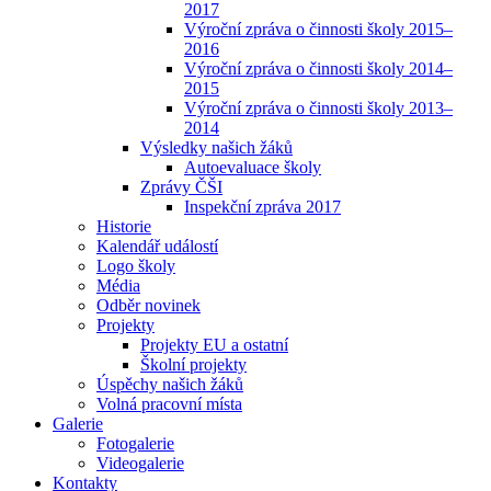
2017
Výroční zpráva o činnosti školy 2015–
2016
Výroční zpráva o činnosti školy 2014–
2015
Výroční zpráva o činnosti školy 2013–
2014
Výsledky našich žáků
Autoevaluace školy
Zprávy ČŠI
Inspekční zpráva 2017
Historie
Kalendář událostí
Logo školy
Média
Odběr novinek
Projekty
Projekty EU a ostatní
Školní projekty
Úspěchy našich žáků
Volná pracovní místa
Galerie
Fotogalerie
Videogalerie
Kontakty