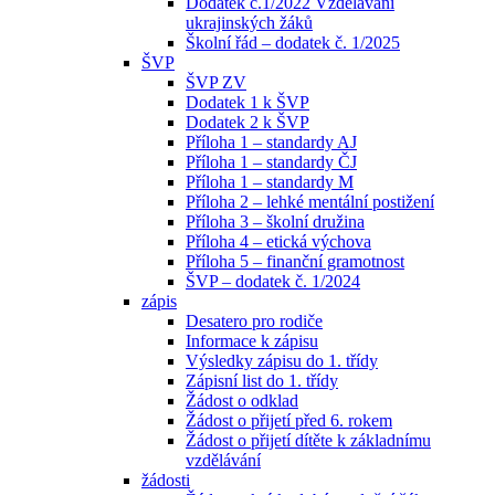
Dodatek č.1/2022 Vzdělávání
ukrajinských žáků
Školní řád – dodatek č. 1/2025
ŠVP
ŠVP ZV
Dodatek 1 k ŠVP
Dodatek 2 k ŠVP
Příloha 1 – standardy AJ
Příloha 1 – standardy ČJ
Příloha 1 – standardy M
Příloha 2 – lehké mentální postižení
Příloha 3 – školní družina
Příloha 4 – etická výchova
Příloha 5 – finanční gramotnost
ŠVP – dodatek č. 1/2024
zápis
Desatero pro rodiče
Informace k zápisu
Výsledky zápisu do 1. třídy
Zápisní list do 1. třídy
Žádost o odklad
Žádost o přijetí před 6. rokem
Žádost o přijetí dítěte k základnímu
vzdělávání
žádosti