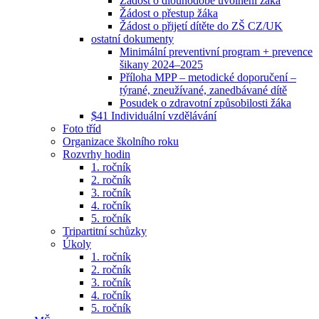
Žádost o dlouhodobé uvolnění žáka
Žádost o přestup žáka
Žádost o přijetí dítěte do ZŠ CZ/UK
ostatní dokumenty
Minimální preventivní program + prevence
šikany 2024–2025
Příloha MPP – metodické doporučení –
týrané, zneužívané, zanedbávané dítě
Posudek o zdravotní způsobilosti žáka
$41 Individuální vzdělávání
Foto tříd
Organizace školního roku
Rozvrhy hodin
1. ročník
2. ročník
3. ročník
4. ročník
5. ročník
Tripartitní schůzky
Úkoly
1. ročník
2. ročník
3. ročník
4. ročník
5. ročník