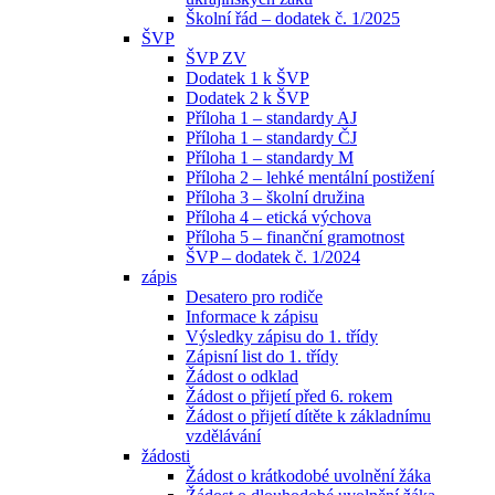
Školní řád – dodatek č. 1/2025
ŠVP
ŠVP ZV
Dodatek 1 k ŠVP
Dodatek 2 k ŠVP
Příloha 1 – standardy AJ
Příloha 1 – standardy ČJ
Příloha 1 – standardy M
Příloha 2 – lehké mentální postižení
Příloha 3 – školní družina
Příloha 4 – etická výchova
Příloha 5 – finanční gramotnost
ŠVP – dodatek č. 1/2024
zápis
Desatero pro rodiče
Informace k zápisu
Výsledky zápisu do 1. třídy
Zápisní list do 1. třídy
Žádost o odklad
Žádost o přijetí před 6. rokem
Žádost o přijetí dítěte k základnímu
vzdělávání
žádosti
Žádost o krátkodobé uvolnění žáka