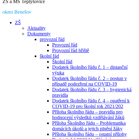
ZŠ a MŠ Teplýšovice
okres Benešov
ZŠ
Aktuality
Dokumenty
provozní řád
Provozní řád
Provozní řád hřiště
školní řád
Školní řád
Dodatek školního řádu č. 1 – distanční
výuka
Dodatek školního řádu č. 2 – postup v
případě podezření na COVID-19
Dodatek školního řádu č. 3 – hygienická
pravidla
Dodatek školního řádu č. 4 – opatření k
COVID-19 pro školní rok 2021/202
Příloha školního řádu – pravidla pro
hodnocení výsledků vzdělávání žáků
Příloha Školního řádu – Problematika
domácích úkolů a jejich plnění žáky
Příloha školního řádu – ostatní přílohy