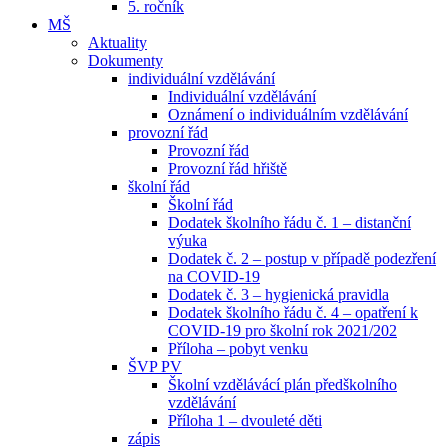
5. ročník
MŠ
Aktuality
Dokumenty
individuální vzdělávání
Individuální vzdělávání
Oznámení o individuálním vzdělávání
provozní řád
Provozní řád
Provozní řád hřiště
školní řád
Školní řád
Dodatek školního řádu č. 1 – distanční
výuka
Dodatek č. 2 – postup v případě podezření
na COVID-19
Dodatek č. 3 – hygienická pravidla
Dodatek školního řádu č. 4 – opatření k
COVID-19 pro školní rok 2021/202
Příloha – pobyt venku
ŠVP PV
Školní vzdělávácí plán předškolního
vzdělávání
Příloha 1 – dvouleté děti
zápis