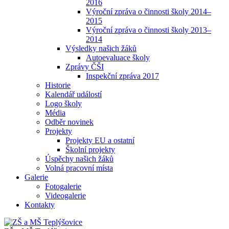
2016
Výroční zpráva o činnosti školy 2014–
2015
Výroční zpráva o činnosti školy 2013–
2014
Výsledky našich žáků
Autoevaluace školy
Zprávy ČŠI
Inspekční zpráva 2017
Historie
Kalendář událostí
Logo školy
Média
Odběr novinek
Projekty
Projekty EU a ostatní
Školní projekty
Úspěchy našich žáků
Volná pracovní místa
Galerie
Fotogalerie
Videogalerie
Kontakty