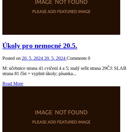
Úkoly pro nemocné 20.5.
Posted on
20. 5. 2024
20. 5. 2024
Comments
0
M: učebnice strana 41 cvičení 4 a 5; malý sešit strana 29ČJ: SLAB
strana 81 číst + vyplnit úkoly; písanka...
Read More