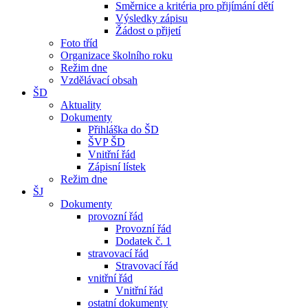
Směrnice a kritéria pro přijímání dětí
Výsledky zápisu
Žádost o přijetí
Foto tříd
Organizace školního roku
Režim dne
Vzdělávací obsah
ŠD
Aktuality
Dokumenty
Přihláška do ŠD
ŠVP ŠD
Vnitřní řád
Zápisní lístek
Režim dne
ŠJ
Dokumenty
provozní řád
Provozní řád
Dodatek č. 1
stravovací řád
Stravovací řád
vnitřní řád
Vnitřní řád
ostatní dokumenty