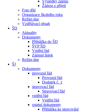
Výsledky zápisu
Žádost o přijetí
Foto tříd
Organizace školního roku
Režim dne
Vzdělávací obsah
ŠD
Aktuality
Dokumenty
Přihláška do ŠD
ŠVP ŠD
Vnitřní řád
Zápisní lístek
Režim dne
ŠJ
Dokumenty
provozní řád
Provozní řád
Dodatek č. 1
stravovací řád
Stravovací řád
vnitřní řád
Vnitřní řád
ostatní dokumenty
Přihláška ke stravování