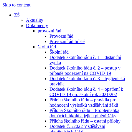
Skip to content
ZŠ
Aktuality
Dokumenty
provozní řád
Provozní řád
Provozní řád hřiště
školní řád
Školní řád
Dodatek školního řádu č. 1 – distanční
výuka
Dodatek školního řádu č. 2 – postup v
případě podezření na COVID-19
Dodatek školního řádu č. 3 – hygienická
pravidla
Dodatek školního řádu č. 4 – opatření k
COVID-19 pro školní rok 2021/202
Příloha školního řádu – pravidla pro
hodnocení výsledků vzdělávání žáků
Příloha Školního řádu – Problematika
domácích úkolů a jejich plnění žáky
Příloha školního řádu – ostatní přílohy
Dodatek č.1/2022 Vzdělávání
ukrajinských žáků