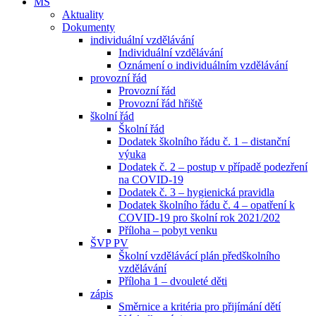
MŠ
Aktuality
Dokumenty
individuální vzdělávání
Individuální vzdělávání
Oznámení o individuálním vzdělávání
provozní řád
Provozní řád
Provozní řád hřiště
školní řád
Školní řád
Dodatek školního řádu č. 1 – distanční
výuka
Dodatek č. 2 – postup v případě podezření
na COVID-19
Dodatek č. 3 – hygienická pravidla
Dodatek školního řádu č. 4 – opatření k
COVID-19 pro školní rok 2021/202
Příloha – pobyt venku
ŠVP PV
Školní vzdělávácí plán předškolního
vzdělávání
Příloha 1 – dvouleté děti
zápis
Směrnice a kritéria pro přijímání dětí