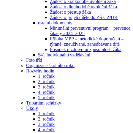
Žádost o krátkodobé uvolnění žáka
Žádost o dlouhodobé uvolnění žáka
Žádost o přestup žáka
Žádost o přijetí dítěte do ZŠ CZ/UK
ostatní dokumenty
Minimální preventivní program + prevence
šikany 2024–2025
Příloha MPP – metodické doporučení –
týrané, zneužívané, zanedbávané dítě
Posudek o zdravotní způsobilosti žáka
$41 Individuální vzdělávání
Foto tříd
Organizace školního roku
Rozvrhy hodin
1. ročník
2. ročník
3. ročník
4. ročník
5. ročník
Tripartitní schůzky
Úkoly
1. ročník
2. ročník
3. ročník
4. ročník