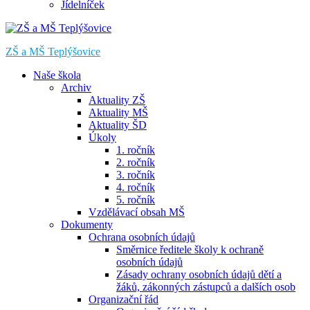
Jídelníček
ZŠ a MŠ Teplýšovice
Naše škola
Archiv
Aktuality ZŠ
Aktuality MŠ
Aktuality ŠD
Úkoly
1. ročník
2. ročník
3. ročník
4. ročník
5. ročník
Vzdělávací obsah MŠ
Dokumenty
Ochrana osobních údajů
Směrnice ředitele školy k ochraně
osobních údajů
Zásady ochrany osobních údajů dětí a
žáků, zákonných zástupců a dalších osob
Organizační řád