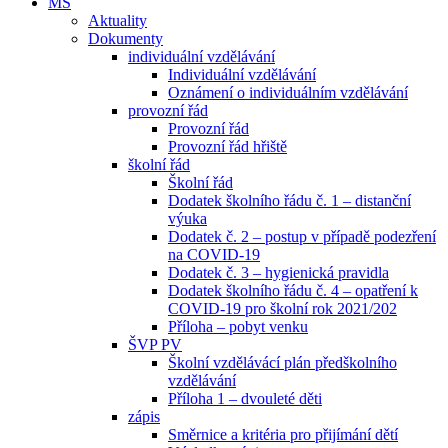
MŠ
Aktuality
Dokumenty
individuální vzdělávání
Individuální vzdělávání
Oznámení o individuálním vzdělávání
provozní řád
Provozní řád
Provozní řád hřiště
školní řád
Školní řád
Dodatek školního řádu č. 1 – distanční
výuka
Dodatek č. 2 – postup v případě podezření
na COVID-19
Dodatek č. 3 – hygienická pravidla
Dodatek školního řádu č. 4 – opatření k
COVID-19 pro školní rok 2021/202
Příloha – pobyt venku
ŠVP PV
Školní vzdělávácí plán předškolního
vzdělávání
Příloha 1 – dvouleté děti
zápis
Směrnice a kritéria pro přijímání dětí