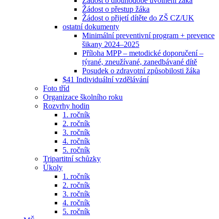
Žádost o dlouhodobé uvolnění žáka
Žádost o přestup žáka
Žádost o přijetí dítěte do ZŠ CZ/UK
ostatní dokumenty
Minimální preventivní program + prevence
šikany 2024–2025
Příloha MPP – metodické doporučení –
týrané, zneužívané, zanedbávané dítě
Posudek o zdravotní způsobilosti žáka
$41 Individuální vzdělávání
Foto tříd
Organizace školního roku
Rozvrhy hodin
1. ročník
2. ročník
3. ročník
4. ročník
5. ročník
Tripartitní schůzky
Úkoly
1. ročník
2. ročník
3. ročník
4. ročník
5. ročník