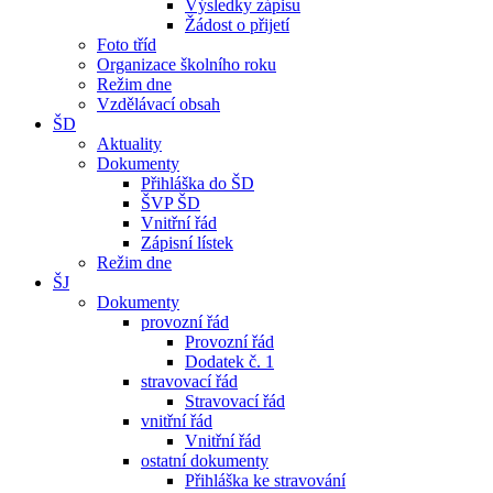
Výsledky zápisu
Žádost o přijetí
Foto tříd
Organizace školního roku
Režim dne
Vzdělávací obsah
ŠD
Aktuality
Dokumenty
Přihláška do ŠD
ŠVP ŠD
Vnitřní řád
Zápisní lístek
Režim dne
ŠJ
Dokumenty
provozní řád
Provozní řád
Dodatek č. 1
stravovací řád
Stravovací řád
vnitřní řád
Vnitřní řád
ostatní dokumenty
Přihláška ke stravování