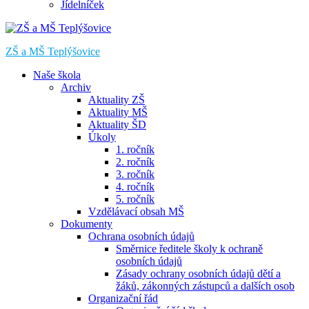
Jídelníček
ZŠ a MŠ Teplýšovice
Naše škola
Archiv
Aktuality ZŠ
Aktuality MŠ
Aktuality ŠD
Úkoly
1. ročník
2. ročník
3. ročník
4. ročník
5. ročník
Vzdělávací obsah MŠ
Dokumenty
Ochrana osobních údajů
Směrnice ředitele školy k ochraně
osobních údajů
Zásady ochrany osobních údajů dětí a
žáků, zákonných zástupců a dalších osob
Organizační řád