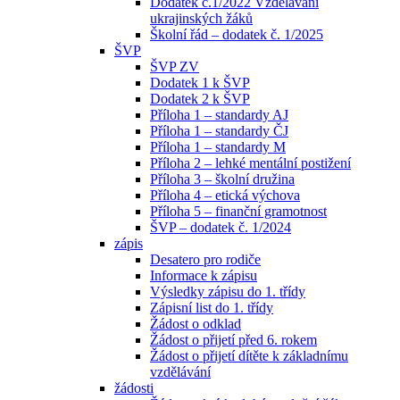
Dodatek č.1/2022 Vzdělávání
ukrajinských žáků
Školní řád – dodatek č. 1/2025
ŠVP
ŠVP ZV
Dodatek 1 k ŠVP
Dodatek 2 k ŠVP
Příloha 1 – standardy AJ
Příloha 1 – standardy ČJ
Příloha 1 – standardy M
Příloha 2 – lehké mentální postižení
Příloha 3 – školní družina
Příloha 4 – etická výchova
Příloha 5 – finanční gramotnost
ŠVP – dodatek č. 1/2024
zápis
Desatero pro rodiče
Informace k zápisu
Výsledky zápisu do 1. třídy
Zápisní list do 1. třídy
Žádost o odklad
Žádost o přijetí před 6. rokem
Žádost o přijetí dítěte k základnímu
vzdělávání
žádosti