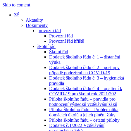
Skip to content
ZŠ
Aktuality
Dokumenty
provozní řád
Provozní řád
Provozní řád hřiště
školní řád
Školní řád
Dodatek školního řádu č. 1 – distanční
výuka
Dodatek školního řádu č. 2 – postup v
případě podezření na COVID-19
Dodatek školního řádu č. 3 – hygienická
pravidla
Dodatek školního řádu č. 4 – opatření k
COVID-19 pro školní rok 2021/202
Příloha školního řádu – pravidla pro
hodnocení výsledků vzdělávání žáků
Příloha Školního řádu – Problematika
domácích úkolů a jejich plnění žáky
Příloha školního řádu – ostatní přílohy
Dodatek č.1/2022 Vzdělávání
ukrajinských žáků