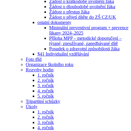
Žádost o krátkodobé uvolnění žáka
Žádost o dlouhodobé uvolnění žáka
Žádost o přestup žáka
Žádost o přijetí dítěte do ZŠ CZ/UK
ostatní dokumenty
Minimální preventivní program + prevence
šikany 2024–2025
Příloha MPP – metodické doporučení –
týrané, zneužívané, zanedbávané dítě
Posudek o zdravotní způsobilosti žáka
$41 Individuální vzdělávání
Foto tříd
Organizace školního roku
Rozvrhy hodin
1. ročník
2. ročník
3. ročník
4. ročník
5. ročník
Tripartitní schůzky
Úkoly
1. ročník
2. ročník
3. ročník
4. ročník