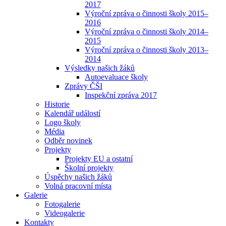
2017
Výroční zpráva o činnosti školy 2015–
2016
Výroční zpráva o činnosti školy 2014–
2015
Výroční zpráva o činnosti školy 2013–
2014
Výsledky našich žáků
Autoevaluace školy
Zprávy ČŠI
Inspekční zpráva 2017
Historie
Kalendář událostí
Logo školy
Média
Odběr novinek
Projekty
Projekty EU a ostatní
Školní projekty
Úspěchy našich žáků
Volná pracovní místa
Galerie
Fotogalerie
Videogalerie
Kontakty