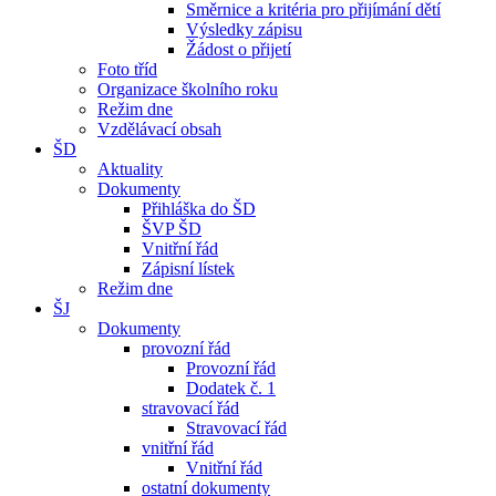
Směrnice a kritéria pro přijímání dětí
Výsledky zápisu
Žádost o přijetí
Foto tříd
Organizace školního roku
Režim dne
Vzdělávací obsah
ŠD
Aktuality
Dokumenty
Přihláška do ŠD
ŠVP ŠD
Vnitřní řád
Zápisní lístek
Režim dne
ŠJ
Dokumenty
provozní řád
Provozní řád
Dodatek č. 1
stravovací řád
Stravovací řád
vnitřní řád
Vnitřní řád
ostatní dokumenty