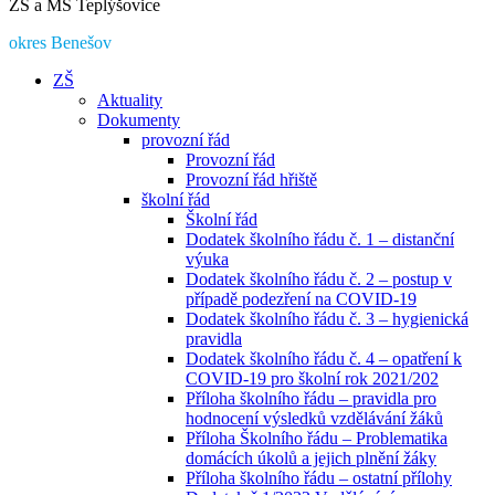
ZŠ a MŠ Teplýšovice
okres Benešov
ZŠ
Aktuality
Dokumenty
provozní řád
Provozní řád
Provozní řád hřiště
školní řád
Školní řád
Dodatek školního řádu č. 1 – distanční
výuka
Dodatek školního řádu č. 2 – postup v
případě podezření na COVID-19
Dodatek školního řádu č. 3 – hygienická
pravidla
Dodatek školního řádu č. 4 – opatření k
COVID-19 pro školní rok 2021/202
Příloha školního řádu – pravidla pro
hodnocení výsledků vzdělávání žáků
Příloha Školního řádu – Problematika
domácích úkolů a jejich plnění žáky
Příloha školního řádu – ostatní přílohy