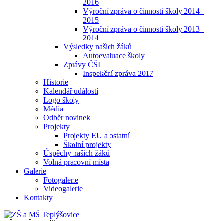
2016
Výroční zpráva o činnosti školy 2014–
2015
Výroční zpráva o činnosti školy 2013–
2014
Výsledky našich žáků
Autoevaluace školy
Zprávy ČŠI
Inspekční zpráva 2017
Historie
Kalendář událostí
Logo školy
Média
Odběr novinek
Projekty
Projekty EU a ostatní
Školní projekty
Úspěchy našich žáků
Volná pracovní místa
Galerie
Fotogalerie
Videogalerie
Kontakty