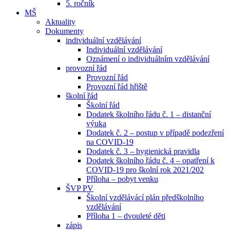
5. ročník
MŠ
Aktuality
Dokumenty
individuální vzdělávání
Individuální vzdělávání
Oznámení o individuálním vzdělávání
provozní řád
Provozní řád
Provozní řád hřiště
školní řád
Školní řád
Dodatek školního řádu č. 1 – distanční
výuka
Dodatek č. 2 – postup v případě podezření
na COVID-19
Dodatek č. 3 – hygienická pravidla
Dodatek školního řádu č. 4 – opatření k
COVID-19 pro školní rok 2021/202
Příloha – pobyt venku
ŠVP PV
Školní vzdělávácí plán předškolního
vzdělávání
Příloha 1 – dvouleté děti
zápis