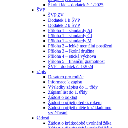
Školní řád – dodatek č. 1/2025
ŠVP
ŠVP ZV
Dodatek 1 k ŠVP
Dodatek 2 k ŠVP
Příloha 1 – standardy AJ
Příloha 1 – standardy ČJ
Příloha 1 – standardy M
Příloha 2 – lehké mentální postižení
Příloha 3 – školní družina
Příloha 4 – etická výchova
Příloha 5 – finanční gramotnost
ŠVP – dodatek č. 1/2024
zápis
Desatero pro rodiče
Informace k zápisu
Výsledky zápisu do 1. třídy
Zápisní list do 1. třídy
Žádost o odklad
Žádost o přijetí před 6. rokem
Žádost o přijetí dítěte k základnímu
vzdělávání
žádosti
Žádost o krátkodobé uvolnění žáka