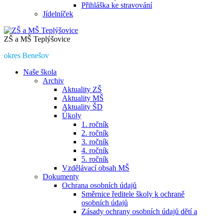
Přihláška ke stravování
Jídelníček
ZŠ a MŠ Teplýšovice
okres Benešov
Naše škola
Archiv
Aktuality ZŠ
Aktuality MŠ
Aktuality ŠD
Úkoly
1. ročník
2. ročník
3. ročník
4. ročník
5. ročník
Vzdělávací obsah MŠ
Dokumenty
Ochrana osobních údajů
Směrnice ředitele školy k ochraně
osobních údajů
Zásady ochrany osobních údajů dětí a