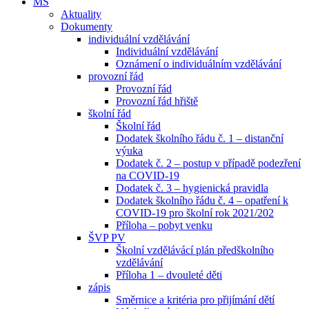
MŠ
Aktuality
Dokumenty
individuální vzdělávání
Individuální vzdělávání
Oznámení o individuálním vzdělávání
provozní řád
Provozní řád
Provozní řád hřiště
školní řád
Školní řád
Dodatek školního řádu č. 1 – distanční
výuka
Dodatek č. 2 – postup v případě podezření
na COVID-19
Dodatek č. 3 – hygienická pravidla
Dodatek školního řádu č. 4 – opatření k
COVID-19 pro školní rok 2021/202
Příloha – pobyt venku
ŠVP PV
Školní vzdělávácí plán předškolního
vzdělávání
Příloha 1 – dvouleté děti
zápis
Směrnice a kritéria pro přijímání dětí