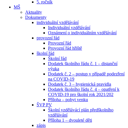
5. ročník
MŠ
Aktuality
Dokumenty
individuální vzdělávání
Individuální vzdělávání
Oznámení o individuálním vzdělávání
provozní řád
Provozní řád
Provozní řád hřiště
školní řád
Školní řád
Dodatek školního řádu č. 1 – distanční
výuka
Dodatek č. 2 – postup v případě podezření
na COVID-19
Dodatek č. 3 – hygienická pravidla
Dodatek školního řádu č. 4 – opatření k
COVID-19 pro školní rok 2021/202
Příloha – pobyt venku
ŠVP PV
Školní vzdělávácí plán předškolního
vzdělávání
Příloha 1 – dvouleté děti
zápis