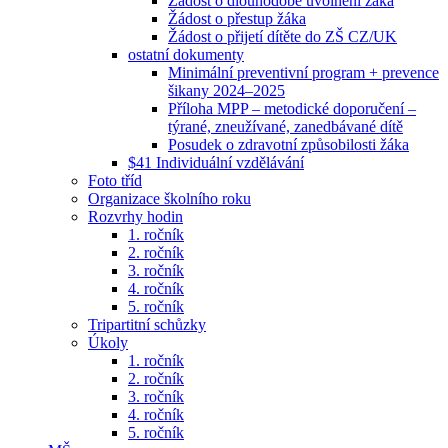
Žádost o dlouhodobé uvolnění žáka
Žádost o přestup žáka
Žádost o přijetí dítěte do ZŠ CZ/UK
ostatní dokumenty
Minimální preventivní program + prevence
šikany 2024–2025
Příloha MPP – metodické doporučení –
týrané, zneužívané, zanedbávané dítě
Posudek o zdravotní způsobilosti žáka
$41 Individuální vzdělávání
Foto tříd
Organizace školního roku
Rozvrhy hodin
1. ročník
2. ročník
3. ročník
4. ročník
5. ročník
Tripartitní schůzky
Úkoly
1. ročník
2. ročník
3. ročník
4. ročník
5. ročník