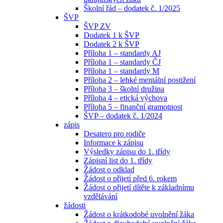
Školní řád – dodatek č. 1/2025
ŠVP
ŠVP ZV
Dodatek 1 k ŠVP
Dodatek 2 k ŠVP
Příloha 1 – standardy AJ
Příloha 1 – standardy ČJ
Příloha 1 – standardy M
Příloha 2 – lehké mentální postižení
Příloha 3 – školní družina
Příloha 4 – etická výchova
Příloha 5 – finanční gramotnost
ŠVP – dodatek č. 1/2024
zápis
Desatero pro rodiče
Informace k zápisu
Výsledky zápisu do 1. třídy
Zápisní list do 1. třídy
Žádost o odklad
Žádost o přijetí před 6. rokem
Žádost o přijetí dítěte k základnímu
vzdělávání
žádosti
Žádost o krátkodobé uvolnění žáka