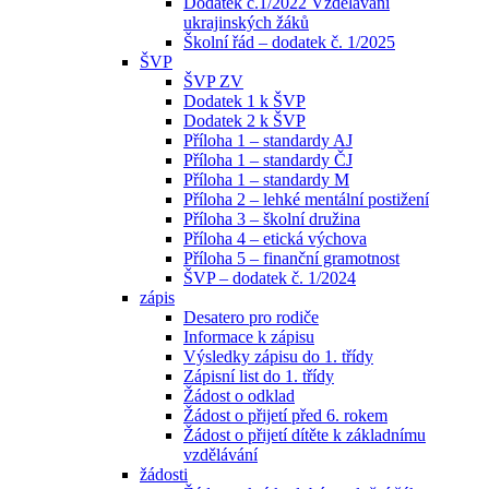
Dodatek č.1/2022 Vzdělávání
ukrajinských žáků
Školní řád – dodatek č. 1/2025
ŠVP
ŠVP ZV
Dodatek 1 k ŠVP
Dodatek 2 k ŠVP
Příloha 1 – standardy AJ
Příloha 1 – standardy ČJ
Příloha 1 – standardy M
Příloha 2 – lehké mentální postižení
Příloha 3 – školní družina
Příloha 4 – etická výchova
Příloha 5 – finanční gramotnost
ŠVP – dodatek č. 1/2024
zápis
Desatero pro rodiče
Informace k zápisu
Výsledky zápisu do 1. třídy
Zápisní list do 1. třídy
Žádost o odklad
Žádost o přijetí před 6. rokem
Žádost o přijetí dítěte k základnímu
vzdělávání
žádosti