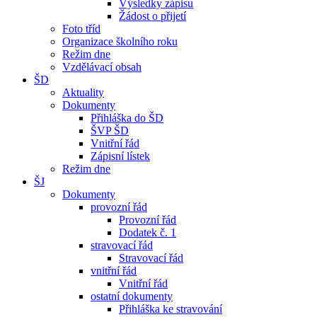
Výsledky zápisu
Žádost o přijetí
Foto tříd
Organizace školního roku
Režim dne
Vzdělávací obsah
ŠD
Aktuality
Dokumenty
Přihláška do ŠD
ŠVP ŠD
Vnitřní řád
Zápisní lístek
Režim dne
ŠJ
Dokumenty
provozní řád
Provozní řád
Dodatek č. 1
stravovací řád
Stravovací řád
vnitřní řád
Vnitřní řád
ostatní dokumenty
Přihláška ke stravování