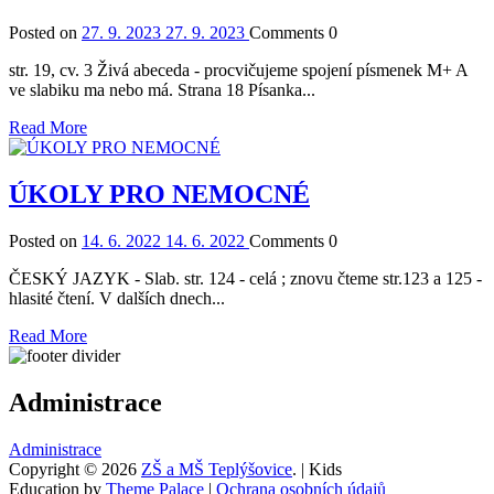
Posted on
27. 9. 2023
27. 9. 2023
Comments
0
str. 19, cv. 3 Živá abeceda - procvičujeme spojení písmenek M+ A
ve slabiku ma nebo má. Strana 18 Písanka...
Read More
ÚKOLY PRO NEMOCNÉ
Posted on
14. 6. 2022
14. 6. 2022
Comments
0
ČESKÝ JAZYK - Slab. str. 124 - celá ; znovu čteme str.123 a 125 -
hlasité čtení. V dalších dnech...
Read More
Administrace
Administrace
Copyright © 2026
ZŠ a MŠ Teplýšovice
. | Kids
Education by
Theme Palace
|
Ochrana osobních údajů