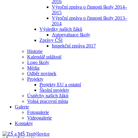
2016
Výroční zpráva o činnosti školy 2014–
2015
Výroční zpráva o činnosti školy 2013–
2014
Výsledky našich žáků
Autoevaluace školy
Zprávy ČŠI
Inspekční zpráva 2017
Historie
Kalendář událostí
Logo školy
Média
Odběr novinek
Projekty
Projekty EU a ostatní
Školní projekty
Úspěchy našich žáků
Volná pracovní místa
Galerie
Fotogalerie
Videogalerie
Kontakty