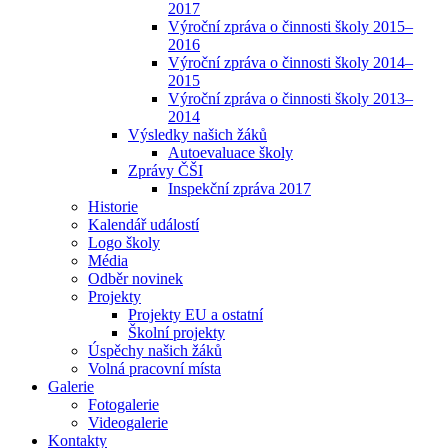
2017
Výroční zpráva o činnosti školy 2015–
2016
Výroční zpráva o činnosti školy 2014–
2015
Výroční zpráva o činnosti školy 2013–
2014
Výsledky našich žáků
Autoevaluace školy
Zprávy ČŠI
Inspekční zpráva 2017
Historie
Kalendář událostí
Logo školy
Média
Odběr novinek
Projekty
Projekty EU a ostatní
Školní projekty
Úspěchy našich žáků
Volná pracovní místa
Galerie
Fotogalerie
Videogalerie
Kontakty