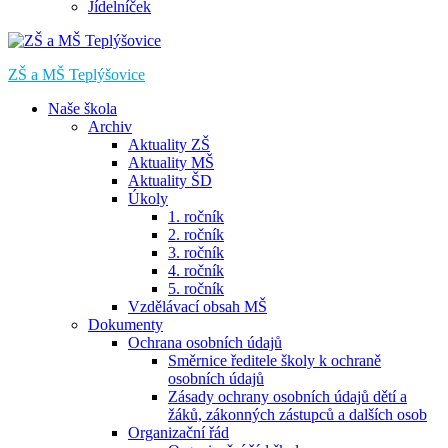
Jídelníček
ZŠ a MŠ Teplýšovice
Naše škola
Archiv
Aktuality ZŠ
Aktuality MŠ
Aktuality ŠD
Úkoly
1. ročník
2. ročník
3. ročník
4. ročník
5. ročník
Vzdělávací obsah MŠ
Dokumenty
Ochrana osobních údajů
Směrnice ředitele školy k ochraně
osobních údajů
Zásady ochrany osobních údajů dětí a
žáků, zákonných zástupců a dalších osob
Organizační řád