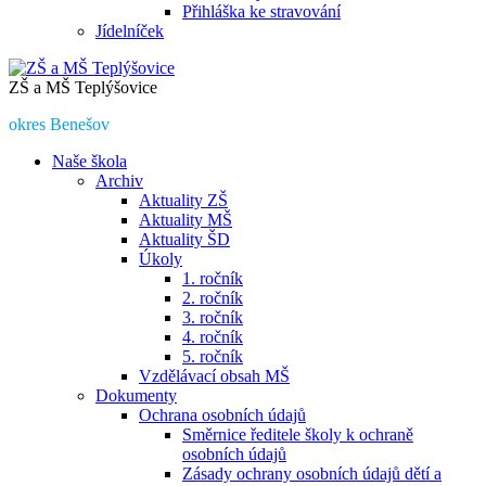
Přihláška ke stravování
Jídelníček
ZŠ a MŠ Teplýšovice
okres Benešov
Naše škola
Archiv
Aktuality ZŠ
Aktuality MŠ
Aktuality ŠD
Úkoly
1. ročník
2. ročník
3. ročník
4. ročník
5. ročník
Vzdělávací obsah MŠ
Dokumenty
Ochrana osobních údajů
Směrnice ředitele školy k ochraně
osobních údajů
Zásady ochrany osobních údajů dětí a