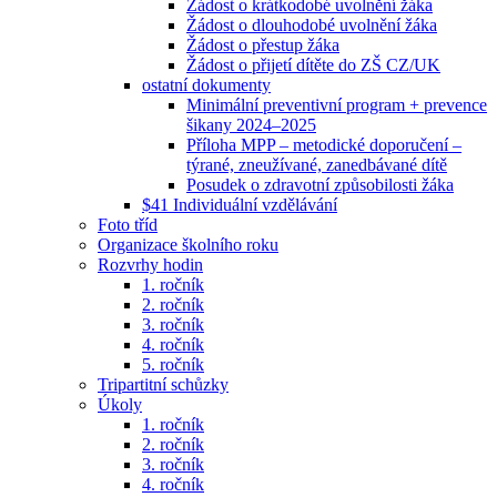
Žádost o krátkodobé uvolnění žáka
Žádost o dlouhodobé uvolnění žáka
Žádost o přestup žáka
Žádost o přijetí dítěte do ZŠ CZ/UK
ostatní dokumenty
Minimální preventivní program + prevence
šikany 2024–2025
Příloha MPP – metodické doporučení –
týrané, zneužívané, zanedbávané dítě
Posudek o zdravotní způsobilosti žáka
$41 Individuální vzdělávání
Foto tříd
Organizace školního roku
Rozvrhy hodin
1. ročník
2. ročník
3. ročník
4. ročník
5. ročník
Tripartitní schůzky
Úkoly
1. ročník
2. ročník
3. ročník
4. ročník