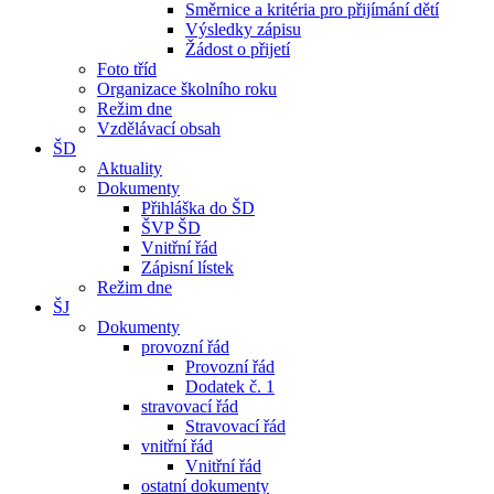
Směrnice a kritéria pro přijímání dětí
Výsledky zápisu
Žádost o přijetí
Foto tříd
Organizace školního roku
Režim dne
Vzdělávací obsah
ŠD
Aktuality
Dokumenty
Přihláška do ŠD
ŠVP ŠD
Vnitřní řád
Zápisní lístek
Režim dne
ŠJ
Dokumenty
provozní řád
Provozní řád
Dodatek č. 1
stravovací řád
Stravovací řád
vnitřní řád
Vnitřní řád
ostatní dokumenty