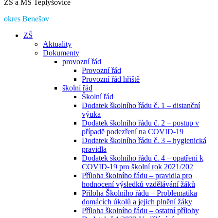
ZŠ a MŠ Teplýšovice
okres Benešov
ZŠ
Aktuality
Dokumenty
provozní řád
Provozní řád
Provozní řád hřiště
školní řád
Školní řád
Dodatek školního řádu č. 1 – distanční
výuka
Dodatek školního řádu č. 2 – postup v
případě podezření na COVID-19
Dodatek školního řádu č. 3 – hygienická
pravidla
Dodatek školního řádu č. 4 – opatření k
COVID-19 pro školní rok 2021/202
Příloha školního řádu – pravidla pro
hodnocení výsledků vzdělávání žáků
Příloha Školního řádu – Problematika
domácích úkolů a jejich plnění žáky
Příloha školního řádu – ostatní přílohy