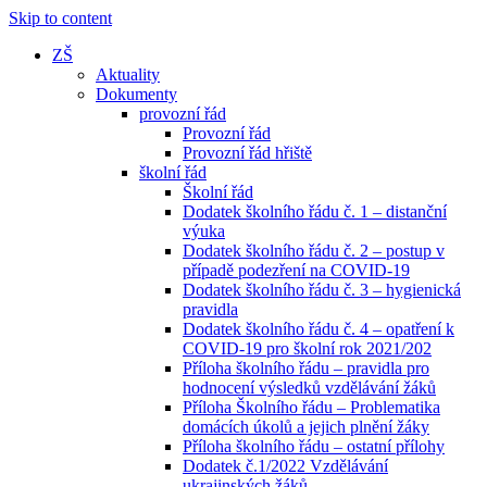
Skip to content
ZŠ
Aktuality
Dokumenty
provozní řád
Provozní řád
Provozní řád hřiště
školní řád
Školní řád
Dodatek školního řádu č. 1 – distanční
výuka
Dodatek školního řádu č. 2 – postup v
případě podezření na COVID-19
Dodatek školního řádu č. 3 – hygienická
pravidla
Dodatek školního řádu č. 4 – opatření k
COVID-19 pro školní rok 2021/202
Příloha školního řádu – pravidla pro
hodnocení výsledků vzdělávání žáků
Příloha Školního řádu – Problematika
domácích úkolů a jejich plnění žáky
Příloha školního řádu – ostatní přílohy
Dodatek č.1/2022 Vzdělávání
ukrajinských žáků