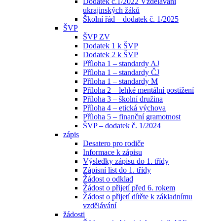
Dodatek č.1/2022 Vzdělávání
ukrajinských žáků
Školní řád – dodatek č. 1/2025
ŠVP
ŠVP ZV
Dodatek 1 k ŠVP
Dodatek 2 k ŠVP
Příloha 1 – standardy AJ
Příloha 1 – standardy ČJ
Příloha 1 – standardy M
Příloha 2 – lehké mentální postižení
Příloha 3 – školní družina
Příloha 4 – etická výchova
Příloha 5 – finanční gramotnost
ŠVP – dodatek č. 1/2024
zápis
Desatero pro rodiče
Informace k zápisu
Výsledky zápisu do 1. třídy
Zápisní list do 1. třídy
Žádost o odklad
Žádost o přijetí před 6. rokem
Žádost o přijetí dítěte k základnímu
vzdělávání
žádosti