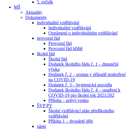
5. ročník
MŠ
Aktuality
Dokumenty
individuální vzdělávání
Individuální vzdělávání
Oznámení o individuálním vzdělávání
provozní řád
Provozní řád
Provozní řád hřiště
školní řád
Školní řád
Dodatek školního řádu č. 1 – distanční
výuka
Dodatek č. 2 – postup v případě podezření
na COVID-19
Dodatek č. 3 – hygienická pravidla
Dodatek školního řádu č. 4 – opatření k
COVID-19 pro školní rok 2021/202
Příloha – pobyt venku
ŠVP PV
Školní vzdělávácí plán předškolního
vzdělávání
Příloha 1 – dvouleté děti
zápis