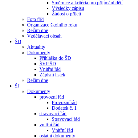
Směrnice a kritéria pro přijímání dětí
Výsledky zápisu
Žádost o přijetí
Foto tříd
Organizace školního roku
Režim dne
Vzdělávací obsah
ŠD
Aktuality
Dokumenty
Přihláška do ŠD
ŠVP ŠD
Vnitřní řád
Zápisní lístek
Režim dne
ŠJ
Dokumenty
provozní řád
Provozní řád
Dodatek č. 1
stravovací řád
Stravovací řád
vnitřní řád
Vnitřní řád
ostatní dokumenty