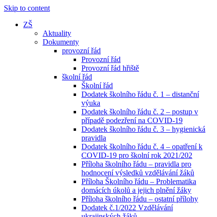
Skip to content
ZŠ
Aktuality
Dokumenty
provozní řád
Provozní řád
Provozní řád hřiště
školní řád
Školní řád
Dodatek školního řádu č. 1 – distanční
výuka
Dodatek školního řádu č. 2 – postup v
případě podezření na COVID-19
Dodatek školního řádu č. 3 – hygienická
pravidla
Dodatek školního řádu č. 4 – opatření k
COVID-19 pro školní rok 2021/202
Příloha školního řádu – pravidla pro
hodnocení výsledků vzdělávání žáků
Příloha Školního řádu – Problematika
domácích úkolů a jejich plnění žáky
Příloha školního řádu – ostatní přílohy
Dodatek č.1/2022 Vzdělávání
ukrajinských žáků