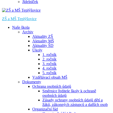
Jídelníček
ZŠ a MŠ Teplýšovice
Naše škola
Archiv
Aktuality ZŠ
Aktuality MŠ
Aktuality ŠD
Úkoly
1. ročník
2. ročník
3. ročník
4. ročník
5. ročník
Vzdělávací obsah MŠ
Dokumenty
Ochrana osobních údajů
Směrnice ředitele školy k ochraně
osobních údajů
Zásady ochrany osobních údajů dětí a
žáků, zákonných zástupců a dalších osob
Organizační řád