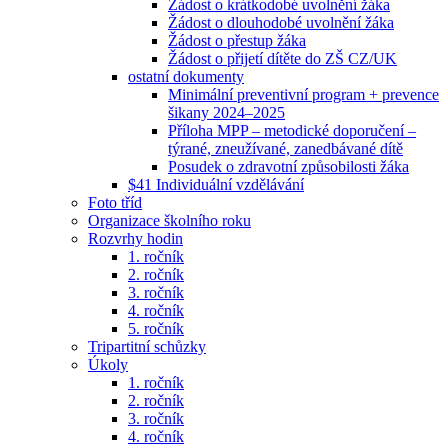
Žádost o krátkodobé uvolnění žáka
Žádost o dlouhodobé uvolnění žáka
Žádost o přestup žáka
Žádost o přijetí dítěte do ZŠ CZ/UK
ostatní dokumenty
Minimální preventivní program + prevence
šikany 2024–2025
Příloha MPP – metodické doporučení –
týrané, zneužívané, zanedbávané dítě
Posudek o zdravotní způsobilosti žáka
$41 Individuální vzdělávání
Foto tříd
Organizace školního roku
Rozvrhy hodin
1. ročník
2. ročník
3. ročník
4. ročník
5. ročník
Tripartitní schůzky
Úkoly
1. ročník
2. ročník
3. ročník
4. ročník