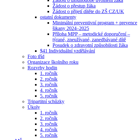
Žádost o dlouhodobé uvolnění žáka
Žádost o přestup žáka
Žádost o přijetí dítěte do ZŠ CZ/UK
ostatní dokumenty
Minimální preventivní program + prevence
šikany 2024–2025
Příloha MPP – metodické doporučení –
týrané, zneužívané, zanedbávané dítě
Posudek o zdravotní způsobilosti žáka
$41 Individuální vzdělávání
Foto tříd
Organizace školního roku
Rozvrhy hodin
1. ročník
2. ročník
3. ročník
4. ročník
5. ročník
Tripartitní schůzky
Úkoly
1. ročník
2. ročník
3. ročník
4. ročník
5. ročník