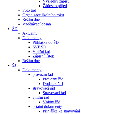
Výsledky zápisu
Žádost o přijetí
Foto tříd
Organizace školního roku
Režim dne
Vzdělávací obsah
ŠD
Aktuality
Dokumenty
Přihláška do ŠD
ŠVP ŠD
Vnitřní řád
Zápisní lístek
Režim dne
ŠJ
Dokumenty
provozní řád
Provozní řád
Dodatek č. 1
stravovací řád
Stravovací řád
vnitřní řád
Vnitřní řád
ostatní dokumenty
Přihláška ke stravování