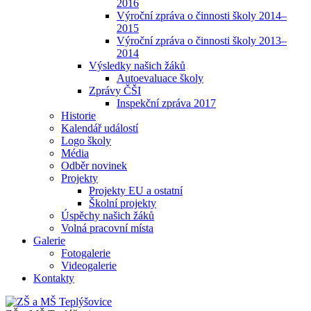
2016
Výroční zpráva o činnosti školy 2014–
2015
Výroční zpráva o činnosti školy 2013–
2014
Výsledky našich žáků
Autoevaluace školy
Zprávy ČŠI
Inspekční zpráva 2017
Historie
Kalendář událostí
Logo školy
Média
Odběr novinek
Projekty
Projekty EU a ostatní
Školní projekty
Úspěchy našich žáků
Volná pracovní místa
Galerie
Fotogalerie
Videogalerie
Kontakty