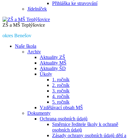
Přihláška ke stravování
Jídelníček
ZŠ a MŠ Teplýšovice
okres Benešov
Naše škola
Archiv
Aktuality ZŠ
Aktuality MŠ
Aktuality ŠD
Úkoly
1. ročník
2. ročník
3. ročník
4. ročník
5. ročník
Vzdělávací obsah MŠ
Dokumenty
Ochrana osobních údajů
Směrnice ředitele školy k ochraně
osobních údajů
Zásady ochrany osobních údajů dětí a