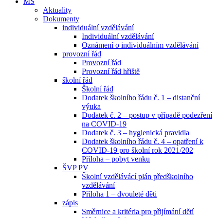
MŠ
Aktuality
Dokumenty
individuální vzdělávání
Individuální vzdělávání
Oznámení o individuálním vzdělávání
provozní řád
Provozní řád
Provozní řád hřiště
školní řád
Školní řád
Dodatek školního řádu č. 1 – distanční
výuka
Dodatek č. 2 – postup v případě podezření
na COVID-19
Dodatek č. 3 – hygienická pravidla
Dodatek školního řádu č. 4 – opatření k
COVID-19 pro školní rok 2021/202
Příloha – pobyt venku
ŠVP PV
Školní vzdělávácí plán předškolního
vzdělávání
Příloha 1 – dvouleté děti
zápis
Směrnice a kritéria pro přijímání dětí