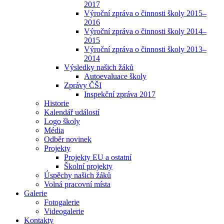
2017
Výroční zpráva o činnosti školy 2015–
2016
Výroční zpráva o činnosti školy 2014–
2015
Výroční zpráva o činnosti školy 2013–
2014
Výsledky našich žáků
Autoevaluace školy
Zprávy ČŠI
Inspekční zpráva 2017
Historie
Kalendář událostí
Logo školy
Média
Odběr novinek
Projekty
Projekty EU a ostatní
Školní projekty
Úspěchy našich žáků
Volná pracovní místa
Galerie
Fotogalerie
Videogalerie
Kontakty