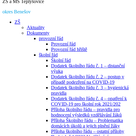
ZŠ a MŠ Teplýšovice
okres Benešov
ZŠ
Aktuality
Dokumenty
provozní řád
Provozní řád
Provozní řád hřiště
školní řád
Školní řád
Dodatek školního řádu č. 1 – distanční
výuka
Dodatek školního řádu č. 2 – postup v
případě podezření na COVID-19
Dodatek školního řádu č. 3 – hygienická
pravidla
Dodatek školního řádu č. 4 – opatření k
COVID-19 pro školní rok 2021/202
Příloha školního řádu – pravidla pro
hodnocení výsledků vzdělávání žáků
Příloha Školního řádu – Problematika
domácích úkolů a jejich plnění žáky
Příloha školního řádu – ostatní přílohy