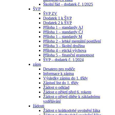
Školní řád – dodatek č. 1/2025
ŠVP
ŠVP ZV
Dodatek 1 k ŠVP
Dodatek 2 k ŠVP
Příloha 1 – standardy AJ
Příloha 1 – standardy ČJ
Příloha 1 – standardy M
Příloha 2 – lehké mentální postižení
Příloha 3 – školní družina
Příloha 4 – etická výchova
Příloha 5 – finanční gramotnost
ŠVP – dodatek č. 1/2024
zápis
Desatero pro rodiče
Informace k zápisu
Výsledky zápisu do 1. třídy
Zápisní list do 1. třídy
Žádost o odklad
Žádost o přijetí před 6. rokem
Žádost o přijetí dítěte k základnímu
vzdělávání
žádosti
Žádost o krátkodobé uvolnění žáka