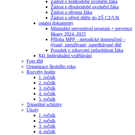
Žádost o krátkodobé uvolnění žáka
Žádost o dlouhodobé uvolnění žáka
Žádost o přestup žáka
Žádost o přijetí dítěte do ZŠ CZ/UK
ostatní dokumenty
Minimální preventivní program + prevence
šikany 2024–2025
Příloha MPP – metodické doporučení –
týrané, zneužívané, zanedbávané dítě
Posudek o zdravotní způsobilosti žáka
$41 Individuální vzdělávání
Foto tříd
Organizace školního roku
Rozvrhy hodin
1. ročník
2. ročník
3. ročník
4. ročník
5. ročník
Tripartitní schůzky
Úkoly
1. ročník
2. ročník
3. ročník
4. ročník