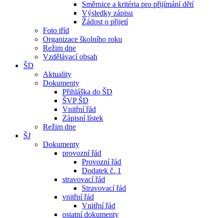
Směrnice a kritéria pro přijímání dětí
Výsledky zápisu
Žádost o přijetí
Foto tříd
Organizace školního roku
Režim dne
Vzdělávací obsah
ŠD
Aktuality
Dokumenty
Přihláška do ŠD
ŠVP ŠD
Vnitřní řád
Zápisní lístek
Režim dne
ŠJ
Dokumenty
provozní řád
Provozní řád
Dodatek č. 1
stravovací řád
Stravovací řád
vnitřní řád
Vnitřní řád
ostatní dokumenty