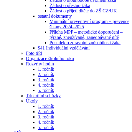
Žádost o dlouhodobé uvolnění žáka
Žádost o přestup žáka
Žádost o přijetí dítěte do ZŠ CZ/UK
ostatní dokumenty
Minimální preventivní program + prevence
šikany 2024–2025
Příloha MPP – metodické doporučení –
týrané, zneužívané, zanedbávané dítě
Posudek o zdravotní způsobilosti žáka
$41 Individuální vzdělávání
Foto tříd
Organizace školního roku
Rozvrhy hodin
1. ročník
2. ročník
3. ročník
4. ročník
5. ročník
Tripartitní schůzky
Úkoly
1. ročník
2. ročník
3. ročník
4. ročník
5. ročník