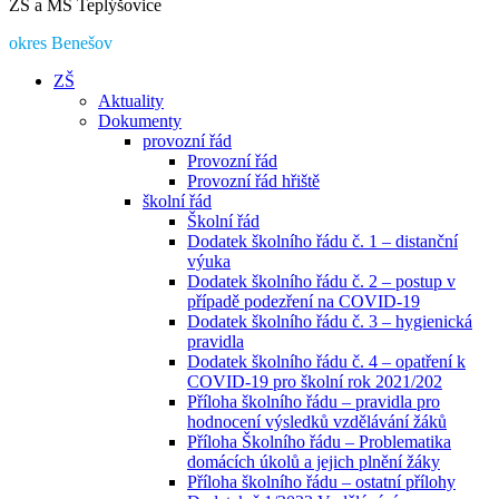
ZŠ a MŠ Teplýšovice
okres Benešov
ZŠ
Aktuality
Dokumenty
provozní řád
Provozní řád
Provozní řád hřiště
školní řád
Školní řád
Dodatek školního řádu č. 1 – distanční
výuka
Dodatek školního řádu č. 2 – postup v
případě podezření na COVID-19
Dodatek školního řádu č. 3 – hygienická
pravidla
Dodatek školního řádu č. 4 – opatření k
COVID-19 pro školní rok 2021/202
Příloha školního řádu – pravidla pro
hodnocení výsledků vzdělávání žáků
Příloha Školního řádu – Problematika
domácích úkolů a jejich plnění žáky
Příloha školního řádu – ostatní přílohy