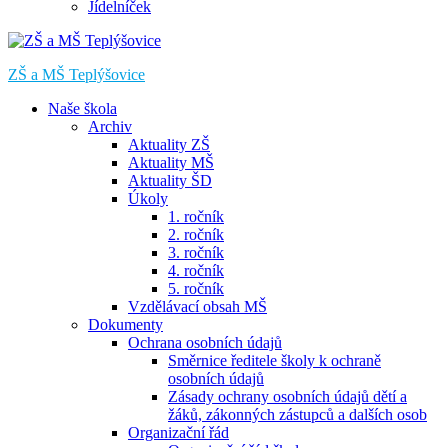
Jídelníček
ZŠ a MŠ Teplýšovice
Naše škola
Archiv
Aktuality ZŠ
Aktuality MŠ
Aktuality ŠD
Úkoly
1. ročník
2. ročník
3. ročník
4. ročník
5. ročník
Vzdělávací obsah MŠ
Dokumenty
Ochrana osobních údajů
Směrnice ředitele školy k ochraně
osobních údajů
Zásady ochrany osobních údajů dětí a
žáků, zákonných zástupců a dalších osob
Organizační řád