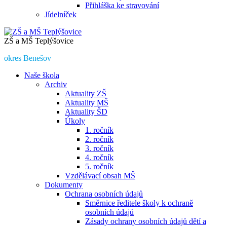
Přihláška ke stravování
Jídelníček
ZŠ a MŠ Teplýšovice
okres Benešov
Naše škola
Archiv
Aktuality ZŠ
Aktuality MŠ
Aktuality ŠD
Úkoly
1. ročník
2. ročník
3. ročník
4. ročník
5. ročník
Vzdělávací obsah MŠ
Dokumenty
Ochrana osobních údajů
Směrnice ředitele školy k ochraně
osobních údajů
Zásady ochrany osobních údajů dětí a