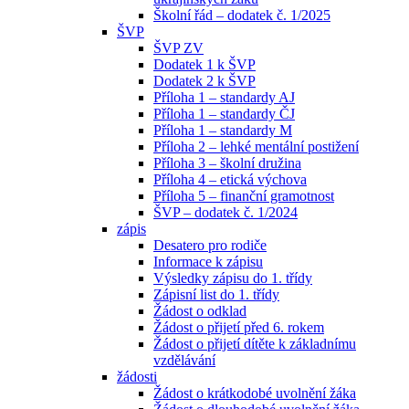
Školní řád – dodatek č. 1/2025
ŠVP
ŠVP ZV
Dodatek 1 k ŠVP
Dodatek 2 k ŠVP
Příloha 1 – standardy AJ
Příloha 1 – standardy ČJ
Příloha 1 – standardy M
Příloha 2 – lehké mentální postižení
Příloha 3 – školní družina
Příloha 4 – etická výchova
Příloha 5 – finanční gramotnost
ŠVP – dodatek č. 1/2024
zápis
Desatero pro rodiče
Informace k zápisu
Výsledky zápisu do 1. třídy
Zápisní list do 1. třídy
Žádost o odklad
Žádost o přijetí před 6. rokem
Žádost o přijetí dítěte k základnímu
vzdělávání
žádosti
Žádost o krátkodobé uvolnění žáka