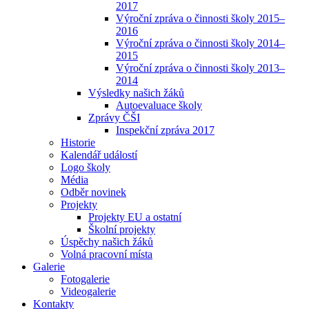
2017
Výroční zpráva o činnosti školy 2015–
2016
Výroční zpráva o činnosti školy 2014–
2015
Výroční zpráva o činnosti školy 2013–
2014
Výsledky našich žáků
Autoevaluace školy
Zprávy ČŠI
Inspekční zpráva 2017
Historie
Kalendář událostí
Logo školy
Média
Odběr novinek
Projekty
Projekty EU a ostatní
Školní projekty
Úspěchy našich žáků
Volná pracovní místa
Galerie
Fotogalerie
Videogalerie
Kontakty