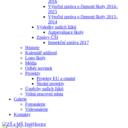
2016
Výroční zpráva o činnosti školy 2014–
2015
Výroční zpráva o činnosti školy 2013–
2014
Výsledky našich žáků
Autoevaluace školy
Zprávy ČŠI
Inspekční zpráva 2017
Historie
Kalendář událostí
Logo školy
Média
Odběr novinek
Projekty
Projekty EU a ostatní
Školní projekty
Úspěchy našich žáků
Volná pracovní místa
Galerie
Fotogalerie
Videogalerie
Kontakty