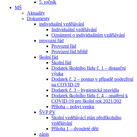
5. ročník
MŠ
Aktuality
Dokumenty
individuální vzdělávání
Individuální vzdělávání
Oznámení o individuálním vzdělávání
provozní řád
Provozní řád
Provozní řád hřiště
školní řád
Školní řád
Dodatek školního řádu č. 1 – distanční
výuka
Dodatek č. 2 – postup v případě podezření
na COVID-19
Dodatek č. 3 – hygienická pravidla
Dodatek školního řádu č. 4 – opatření k
COVID-19 pro školní rok 2021/202
Příloha – pobyt venku
ŠVP PV
Školní vzdělávácí plán předškolního
vzdělávání
Příloha 1 – dvouleté děti
zápis