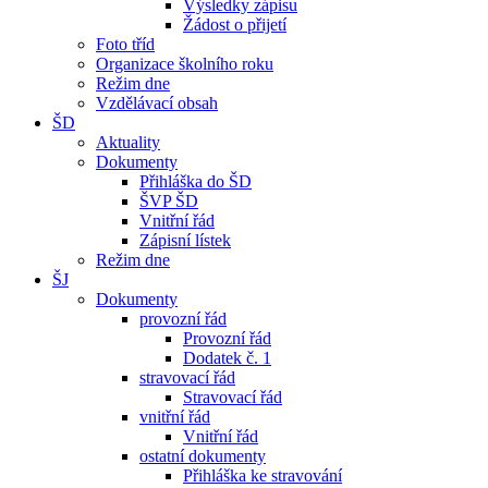
Výsledky zápisu
Žádost o přijetí
Foto tříd
Organizace školního roku
Režim dne
Vzdělávací obsah
ŠD
Aktuality
Dokumenty
Přihláška do ŠD
ŠVP ŠD
Vnitřní řád
Zápisní lístek
Režim dne
ŠJ
Dokumenty
provozní řád
Provozní řád
Dodatek č. 1
stravovací řád
Stravovací řád
vnitřní řád
Vnitřní řád
ostatní dokumenty
Přihláška ke stravování