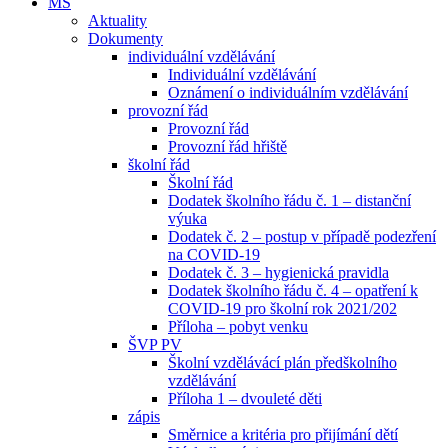
MŠ
Aktuality
Dokumenty
individuální vzdělávání
Individuální vzdělávání
Oznámení o individuálním vzdělávání
provozní řád
Provozní řád
Provozní řád hřiště
školní řád
Školní řád
Dodatek školního řádu č. 1 – distanční
výuka
Dodatek č. 2 – postup v případě podezření
na COVID-19
Dodatek č. 3 – hygienická pravidla
Dodatek školního řádu č. 4 – opatření k
COVID-19 pro školní rok 2021/202
Příloha – pobyt venku
ŠVP PV
Školní vzdělávácí plán předškolního
vzdělávání
Příloha 1 – dvouleté děti
zápis
Směrnice a kritéria pro přijímání dětí