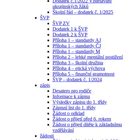
Dodatek č.1/2022 Vzdělávání
ukrajinských žáků
Školní řád – dodatek č. 1/2025
ŠVP
ŠVP ZV
Dodatek 1 k ŠVP
Dodatek 2 k ŠVP
Příloha 1 – standardy AJ
Příloha 1 – standardy ČJ
Příloha 1 – standardy M
Příloha 2 – lehké mentální postižení
Příloha 3 – školní družina
Příloha 4 – etická výchova
Příloha 5 – finanční gramotnost
ŠVP – dodatek č. 1/2024
zápis
Desatero pro rodiče
Informace k zápisu
Výsledky zápisu do 1. třídy
Zápisní list do 1. třídy
Žádost o odklad
Žádost o přijetí před 6. rokem
Žádost o přijetí dítěte k základnímu
vzdělávání
žádosti