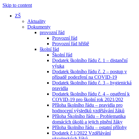
Skip to content
ZŠ
Aktuality
Dokumenty
provozní řád
Provozní řád
Provozní řád hřiště
školní řád
Školní řád
Dodatek školního řádu č. 1 – distanční
výuka
Dodatek školního řádu č. 2 – postup v
případě podezření na COVID-19
Dodatek školního řádu č. 3 – hygienická
pravidla
Dodatek školního řádu č. 4 – opatření k
COVID-19 pro školní rok 2021/202
Příloha školního řádu – pravidla pro
hodnocení výsledků vzdělávání žáků
Příloha Školního řádu – Problematika
domácích úkolů a jejich plnění žáky
Příloha školního řádu – ostatní přílohy
Dodatek č.1/2022 Vzdělávání
ukrajinských žáků