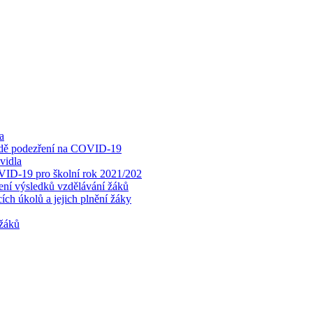
a
padě podezření na COVID-19
vidla
OVID-19 pro školní rok 2021/202
cení výsledků vzdělávání žáků
ch úkolů a jejich plnění žáky
 žáků