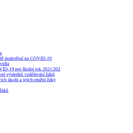
a
padě podezření na COVID-19
vidla
OVID-19 pro školní rok 2021/202
cení výsledků vzdělávání žáků
ch úkolů a jejich plnění žáky
 žáků