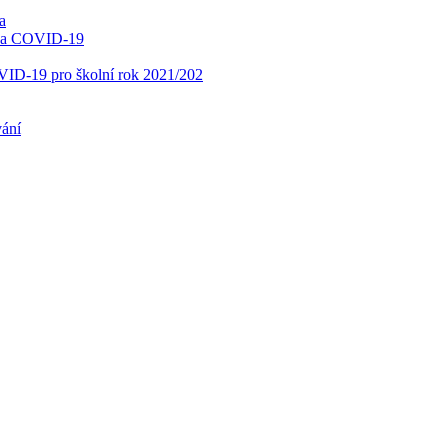
a
í na COVID-19
OVID-19 pro školní rok 2021/202
vání