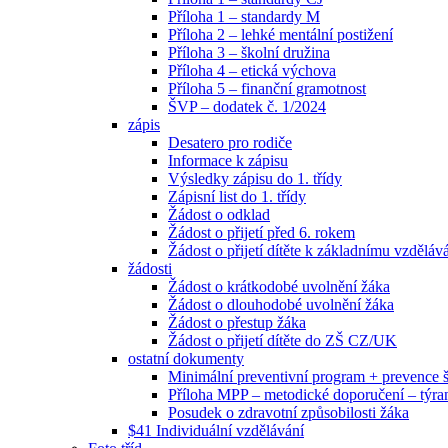
Příloha 1 – standardy M
Příloha 2 – lehké mentální postižení
Příloha 3 – školní družina
Příloha 4 – etická výchova
Příloha 5 – finanční gramotnost
ŠVP – dodatek č. 1/2024
zápis
Desatero pro rodiče
Informace k zápisu
Výsledky zápisu do 1. třídy
Zápisní list do 1. třídy
Žádost o odklad
Žádost o přijetí před 6. rokem
Žádost o přijetí dítěte k základnímu vzděláv
žádosti
Žádost o krátkodobé uvolnění žáka
Žádost o dlouhodobé uvolnění žáka
Žádost o přestup žáka
Žádost o přijetí dítěte do ZŠ CZ/UK
ostatní dokumenty
Minimální preventivní program + prevence
Příloha MPP – metodické doporučení – týra
Posudek o zdravotní způsobilosti žáka
$41 Individuální vzdělávání