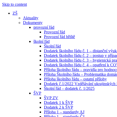
Skip to content
ZŠ
Aktuality
Dokumenty
provozní řád
Provozní řád
Provozní řád hřiště
školní řád
Školní řád
Dodatek školního řádu č. 1 – distanční výuk
Dodatek školního řádu č. 2 – postup v pří
Dodatek školního řádu č. 3 – hygienická pra
Dodatek školního řádu č. 4 – opatření k C
Příloha školního řádu – pravidla pro hodno
Příloha Školního řádu – Problematika domácí
Příloha školního řádu – ostatní přílohy
Dodatek č.1/2022 Vzdělávání ukrajinských
Školní řád – dodatek č. 1/2025
ŠVP
ŠVP ZV
Dodatek 1 k ŠVP
Dodatek 2 k ŠVP
Příloha 1 – standardy AJ
Příloha 1 – standardy ČJ