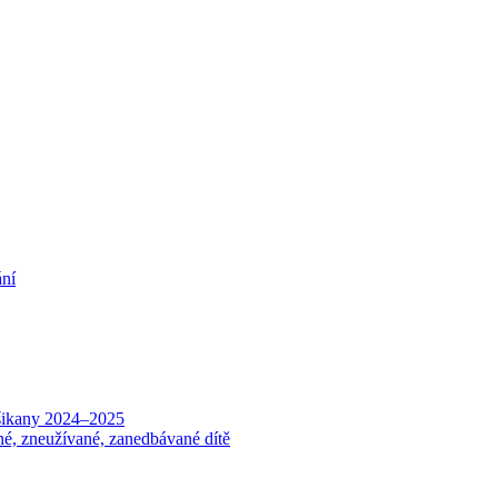
ání
 šikany 2024–2025
né, zneužívané, zanedbávané dítě