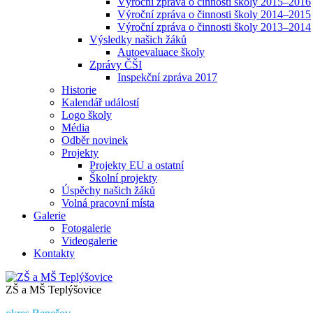
Výroční zpráva o činnosti školy 2015–2016
Výroční zpráva o činnosti školy 2014–2015
Výroční zpráva o činnosti školy 2013–2014
Výsledky našich žáků
Autoevaluace školy
Zprávy ČŠI
Inspekční zpráva 2017
Historie
Kalendář událostí
Logo školy
Média
Odběr novinek
Projekty
Projekty EU a ostatní
Školní projekty
Úspěchy našich žáků
Volná pracovní místa
Galerie
Fotogalerie
Videogalerie
Kontakty
ZŠ a MŠ Teplýšovice