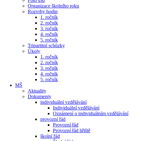
Foto tříd
Organizace školního roku
Rozvrhy hodin
1. ročník
2. ročník
3. ročník
4. ročník
5. ročník
Tripartitní schůzky
Úkoly
1. ročník
2. ročník
3. ročník
4. ročník
5. ročník
MŠ
Aktuality
Dokumenty
individuální vzdělávání
Individuální vzdělávání
Oznámení o individuálním vzdělávání
provozní řád
Provozní řád
Provozní řád hřiště
školní řád