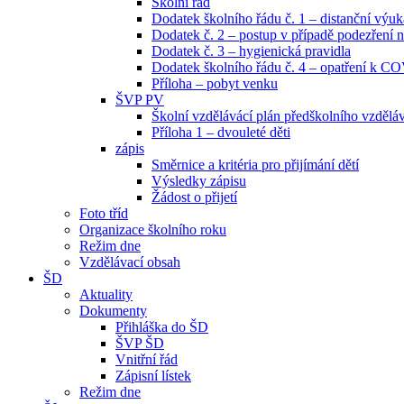
Školní řád
Dodatek školního řádu č. 1 – distanční výuk
Dodatek č. 2 – postup v případě podezřen
Dodatek č. 3 – hygienická pravidla
Dodatek školního řádu č. 4 – opatření k C
Příloha – pobyt venku
ŠVP PV
Školní vzdělávácí plán předškolního vzdělá
Příloha 1 – dvouleté děti
zápis
Směrnice a kritéria pro přijímání dětí
Výsledky zápisu
Žádost o přijetí
Foto tříd
Organizace školního roku
Režim dne
Vzdělávací obsah
ŠD
Aktuality
Dokumenty
Přihláška do ŠD
ŠVP ŠD
Vnitřní řád
Zápisní lístek
Režim dne