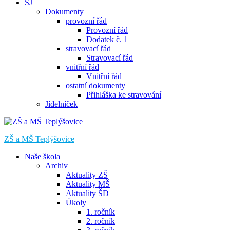
ŠJ
Dokumenty
provozní řád
Provozní řád
Dodatek č. 1
stravovací řád
Stravovací řád
vnitřní řád
Vnitřní řád
ostatní dokumenty
Přihláška ke stravování
Jídelníček
ZŠ a MŠ Teplýšovice
Naše škola
Archiv
Aktuality ZŠ
Aktuality MŠ
Aktuality ŠD
Úkoly
1. ročník
2. ročník