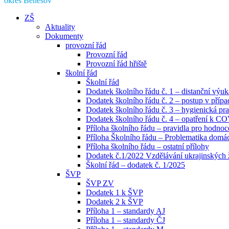
okres Benešov
ZŠ
Aktuality
Dokumenty
provozní řád
Provozní řád
Provozní řád hřiště
školní řád
Školní řád
Dodatek školního řádu č. 1 – distanční výuk
Dodatek školního řádu č. 2 – postup v pří
Dodatek školního řádu č. 3 – hygienická pra
Dodatek školního řádu č. 4 – opatření k C
Příloha školního řádu – pravidla pro hodno
Příloha Školního řádu – Problematika domácí
Příloha školního řádu – ostatní přílohy
Dodatek č.1/2022 Vzdělávání ukrajinských
Školní řád – dodatek č. 1/2025
ŠVP
ŠVP ZV
Dodatek 1 k ŠVP
Dodatek 2 k ŠVP
Příloha 1 – standardy AJ
Příloha 1 – standardy ČJ