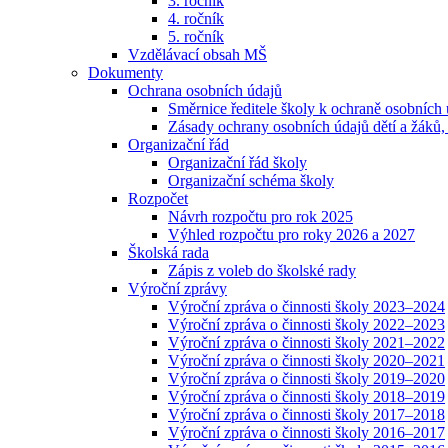
3. ročník
4. ročník
5. ročník
Vzdělávací obsah MŠ
Dokumenty
Ochrana osobních údajů
Směrnice ředitele školy k ochraně osobních
Zásady ochrany osobních údajů dětí a žáků,
Organizační řád
Organizační řád školy
Organizační schéma školy
Rozpočet
Návrh rozpočtu pro rok 2025
Výhled rozpočtu pro roky 2026 a 2027
Školská rada
Zápis z voleb do školské rady
Výroční zprávy
Výroční zpráva o činnosti školy 2023–2024
Výroční zpráva o činnosti školy 2022–2023
Výroční zpráva o činnosti školy 2021–2022
Výroční zpráva o činnosti školy 2020–2021
Výroční zpráva o činnosti školy 2019–2020
Výroční zpráva o činnosti školy 2018–2019
Výroční zpráva o činnosti školy 2017–2018
Výroční zpráva o činnosti školy 2016–2017