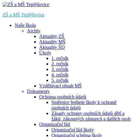
ZŠ a MŠ Teplýšovice
Naše škola
Archiv
Aktuality ZŠ
Aktuality MŠ
Aktuality ŠD
Úkoly
1. ročník
2. ročník
3. ročník
4. ročník
5. ročník
Vzdělávací obsah MŠ
Dokumenty
Ochrana osobních údajů
Směrnice ředitele školy k ochraně
osobních údajů
Zásady ochrany osobních údajů dětí a
žáků, zákonných zástupců a dalších osob
Organizační řád
Organizační řád školy
Organizační schéma školy