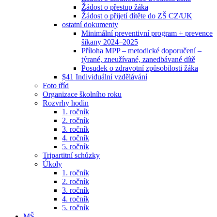
Žádost o přestup žáka
Žádost o přijetí dítěte do ZŠ CZ/UK
ostatní dokumenty
Minimální preventivní program + prevence
šikany 2024–2025
Příloha MPP – metodické doporučení –
týrané, zneužívané, zanedbávané dítě
Posudek o zdravotní způsobilosti žáka
$41 Individuální vzdělávání
Foto tříd
Organizace školního roku
Rozvrhy hodin
1. ročník
2. ročník
3. ročník
4. ročník
5. ročník
Tripartitní schůzky
Úkoly
1. ročník
2. ročník
3. ročník
4. ročník
5. ročník
MŠ