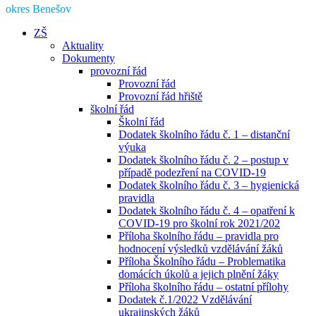
okres Benešov
ZŠ
Aktuality
Dokumenty
provozní řád
Provozní řád
Provozní řád hřiště
školní řád
Školní řád
Dodatek školního řádu č. 1 – distanční
výuka
Dodatek školního řádu č. 2 – postup v
případě podezření na COVID-19
Dodatek školního řádu č. 3 – hygienická
pravidla
Dodatek školního řádu č. 4 – opatření k
COVID-19 pro školní rok 2021/202
Příloha školního řádu – pravidla pro
hodnocení výsledků vzdělávání žáků
Příloha Školního řádu – Problematika
domácích úkolů a jejich plnění žáky
Příloha školního řádu – ostatní přílohy
Dodatek č.1/2022 Vzdělávání
ukrajinských žáků