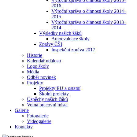
Výroční zpráva o činnosti školy 2015–
2016
Výroční zpráva o činnosti školy 2014–
2015
Výroční zpráva o činnosti školy 2013–
2014
Výsledky našich žáků
Autoevaluace školy
Zprávy ČŠI
Inspekční zpráva 2017
Historie
Kalendář událostí
Logo školy
Média
Odběr novinek
Projekty
Projekty EU a ostatní
Školní projekty
Úspěchy našich žáků
Volná pracovní místa
Galerie
Fotogalerie
Videogalerie
Kontakty