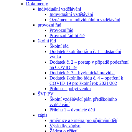
Dokumenty
individuální vzdělávání
Individuální vzdělávání
Oznámení o individuálním vzdělávání
provozní řád
Provozní řád
Provozní řád hřiště
školní řád
Školní řád
Dodatek školního řádu č. 1 – distanční
výuka
Dodatek č. 2 – postup v případě podezření
na COVID-19
Dodatek č. 3 – hygienická pravidla
Dodatek školního řádu č. 4 – opatření k
COVID-19 pro školní rok 2021/202
Příloha – pobyt venku
ŠVP PV
Školní vzdělávácí plán předškolního
vzdělávání
Příloha 1 – dvouleté děti
zápis
Směrnice a kritéria pro přijímání dětí
Výsledky zápisu
Žádost o přijetí