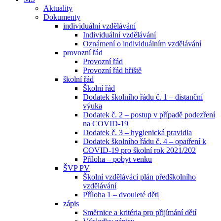
Aktuality
Dokumenty
individuální vzdělávání
Individuální vzdělávání
Oznámení o individuálním vzdělávání
provozní řád
Provozní řád
Provozní řád hřiště
školní řád
Školní řád
Dodatek školního řádu č. 1 – distanční
výuka
Dodatek č. 2 – postup v případě podezření
na COVID-19
Dodatek č. 3 – hygienická pravidla
Dodatek školního řádu č. 4 – opatření k
COVID-19 pro školní rok 2021/202
Příloha – pobyt venku
ŠVP PV
Školní vzdělávácí plán předškolního
vzdělávání
Příloha 1 – dvouleté děti
zápis
Směrnice a kritéria pro přijímání dětí