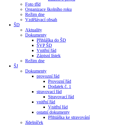
Foto tříd
Organizace školního roku
Režim dne
Vzdělávací obsah
ŠD
Aktuality
Dokumenty
Přihláška do ŠD
ŠVP ŠD
Vnitřní řád
Zápisní lístek
Režim dne
ŠJ
Dokumenty
provozní řád
Provozní řád
Dodatek č. 1
stravovací řád
Stravovací řád
vnitřní řád
Vnitřní řád
ostatní dokumenty
Přihláška ke stravování
Jídelníček