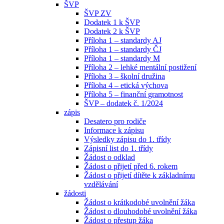
ŠVP
ŠVP ZV
Dodatek 1 k ŠVP
Dodatek 2 k ŠVP
Příloha 1 – standardy AJ
Příloha 1 – standardy ČJ
Příloha 1 – standardy M
Příloha 2 – lehké mentální postižení
Příloha 3 – školní družina
Příloha 4 – etická výchova
Příloha 5 – finanční gramotnost
ŠVP – dodatek č. 1/2024
zápis
Desatero pro rodiče
Informace k zápisu
Výsledky zápisu do 1. třídy
Zápisní list do 1. třídy
Žádost o odklad
Žádost o přijetí před 6. rokem
Žádost o přijetí dítěte k základnímu
vzdělávání
žádosti
Žádost o krátkodobé uvolnění žáka
Žádost o dlouhodobé uvolnění žáka
Žádost o přestup žáka