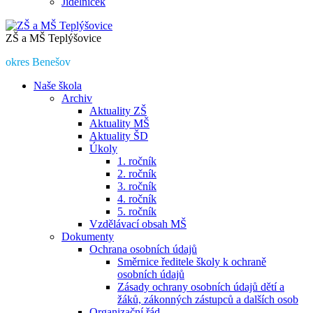
Jídelníček
ZŠ a MŠ Teplýšovice
okres Benešov
Naše škola
Archiv
Aktuality ZŠ
Aktuality MŠ
Aktuality ŠD
Úkoly
1. ročník
2. ročník
3. ročník
4. ročník
5. ročník
Vzdělávací obsah MŠ
Dokumenty
Ochrana osobních údajů
Směrnice ředitele školy k ochraně
osobních údajů
Zásady ochrany osobních údajů dětí a
žáků, zákonných zástupců a dalších osob
Organizační řád