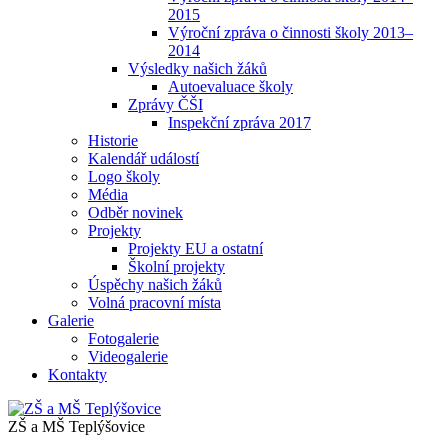
2015
Výroční zpráva o činnosti školy 2013–
2014
Výsledky našich žáků
Autoevaluace školy
Zprávy ČŠI
Inspekční zpráva 2017
Historie
Kalendář událostí
Logo školy
Média
Odběr novinek
Projekty
Projekty EU a ostatní
Školní projekty
Úspěchy našich žáků
Volná pracovní místa
Galerie
Fotogalerie
Videogalerie
Kontakty
ZŠ a MŠ Teplýšovice