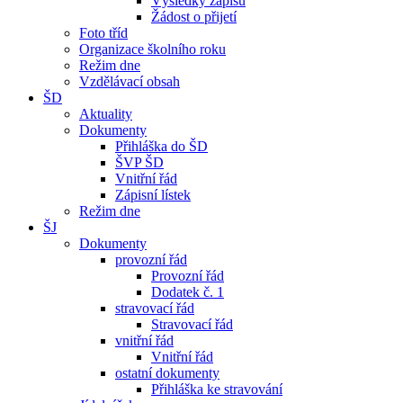
Výsledky zápisu
Žádost o přijetí
Foto tříd
Organizace školního roku
Režim dne
Vzdělávací obsah
ŠD
Aktuality
Dokumenty
Přihláška do ŠD
ŠVP ŠD
Vnitřní řád
Zápisní lístek
Režim dne
ŠJ
Dokumenty
provozní řád
Provozní řád
Dodatek č. 1
stravovací řád
Stravovací řád
vnitřní řád
Vnitřní řád
ostatní dokumenty
Přihláška ke stravování