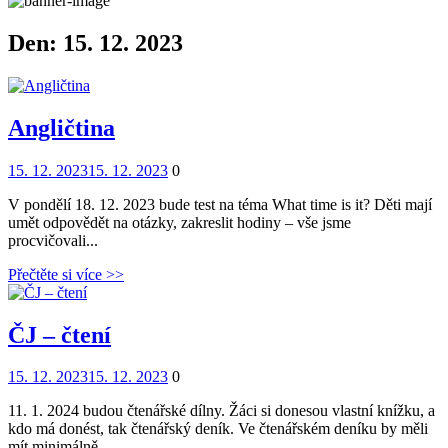
Den:
15. 12. 2023
Angličtina
Posted
Comments
15. 12. 2023
15. 12. 2023
0
on
V pondělí 18. 12. 2023 bude test na téma What time is it? Děti mají
umět odpovědět na otázky, zakreslit hodiny – vše jsme
procvičovali...
Přečtěte si více >>
ČJ – čtení
Posted
Comments
15. 12. 2023
15. 12. 2023
0
on
11. 1. 2024 budou čtenářské dílny. Žáci si donesou vlastní knížku, a
kdo má donést, tak čtenářský deník. Ve čtenářském deníku by měli
mít minimálně...