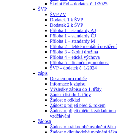
Školní řád – dodatek č. 1/2025
ŠVP
ŠVP ZV
Dodatek 1 k ŠVP
Dodatek 2 k ŠVP
Příloha 1 – standardy AJ
Příloha 1 – standardy ČJ
Příloha 1 – standardy M
Příloha 2 – lehké mentální postižení
Příloha 3 – školní družina
Příloha 4 – etická výchova
Příloha 5 – finanční gramotnost
ŠVP – dodatek č. 1/2024
zápis
Desatero pro rodiče
Informace k zápisu
Výsledky zápisu do 1. třídy
Zápisní list do 1. třídy
Žádost o odklad
Žádost o přijetí před 6. rokem
Žádost o přijetí dítěte k základnímu
vzdělávání
žádosti
Žádost o krátkodobé uvolnění žáka
Žádost o dlouhodobé uvolnění žáka