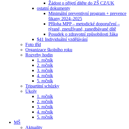
Žádost o přijetí dítěte do ZŠ CZ/UK
ostatní dokumenty
Minimální preventivní program + prevence
šikany 2024–2025
Příloha MPP – metodické doporučení –
týrané, zneužívané, zanedbávané dítě
Posudek o zdravotní způsobilosti žáka
$41 Individuální vzdělávání
Foto tříd
Organizace školního roku
Rozvrhy hodin
1. ročník
2. ročník
3. ročník
4. ročník
5. ročník
Tripartitní schůzky
Úkoly
1. ročník
2. ročník
3. ročník
4. ročník
5. ročník
MŠ
Aktuality