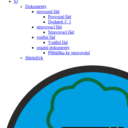
ŠJ
Dokumenty
provozní řád
Provozní řád
Dodatek č. 1
stravovací řád
Stravovací řád
vnitřní řád
Vnitřní řád
ostatní dokumenty
Přihláška ke stravování
Jídelníček