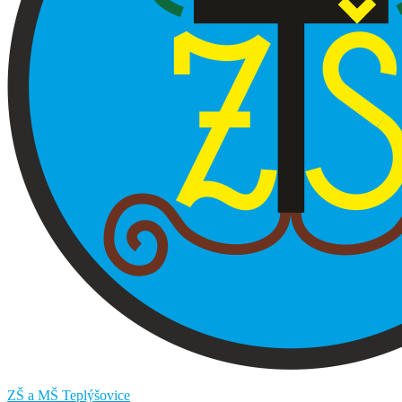
ZŠ a MŠ Teplýšovice