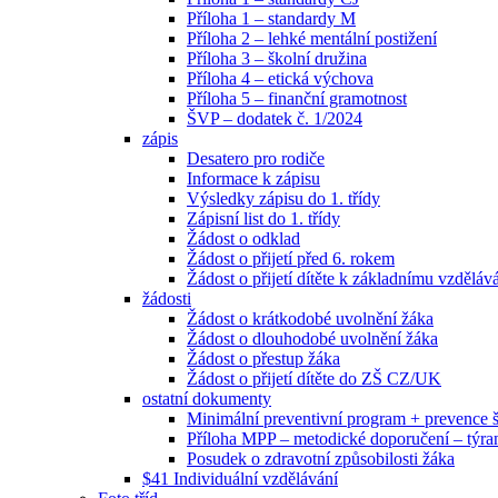
Příloha 1 – standardy M
Příloha 2 – lehké mentální postižení
Příloha 3 – školní družina
Příloha 4 – etická výchova
Příloha 5 – finanční gramotnost
ŠVP – dodatek č. 1/2024
zápis
Desatero pro rodiče
Informace k zápisu
Výsledky zápisu do 1. třídy
Zápisní list do 1. třídy
Žádost o odklad
Žádost o přijetí před 6. rokem
Žádost o přijetí dítěte k základnímu vzděláv
žádosti
Žádost o krátkodobé uvolnění žáka
Žádost o dlouhodobé uvolnění žáka
Žádost o přestup žáka
Žádost o přijetí dítěte do ZŠ CZ/UK
ostatní dokumenty
Minimální preventivní program + prevence
Příloha MPP – metodické doporučení – týra
Posudek o zdravotní způsobilosti žáka
$41 Individuální vzdělávání