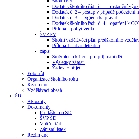
Školní řád
Dodatek školního řádu č. 1 – distanční výuk
Dodatek č. 2 – postup v případě podezřen
Dodatek č. 3 – hygienická pravidla
Dodatek školního řádu č. 4 – opatření k C
Příloha – pobyt venku
ŠVP PV
Školní vzdělávácí plán předškolního vzdělá
Příloha 1 – dvouleté děti
zápis
Směrnice a kritéria pro přijímání dětí
Výsledky zápisu
Žádost o přijetí
Foto tříd
Organizace školního roku
Režim dne
Vzdělávací obsah
ŠD
Aktuality
Dokumenty
Přihláška do ŠD
ŠVP ŠD
Vnitřní řád
Zápisní lístek
Režim dne