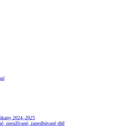
ání
 šikany 2024–2025
né, zneužívané, zanedbávané dítě