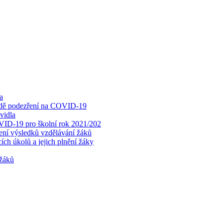
a
padě podezření na COVID-19
vidla
OVID-19 pro školní rok 2021/202
cení výsledků vzdělávání žáků
ch úkolů a jejich plnění žáky
 žáků