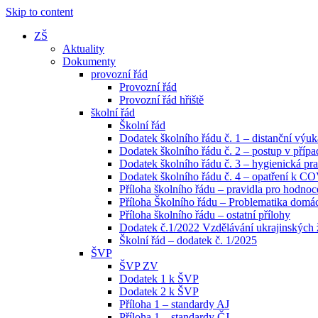
Skip to content
ZŠ
Aktuality
Dokumenty
provozní řád
Provozní řád
Provozní řád hřiště
školní řád
Školní řád
Dodatek školního řádu č. 1 – distanční výuk
Dodatek školního řádu č. 2 – postup v pří
Dodatek školního řádu č. 3 – hygienická pra
Dodatek školního řádu č. 4 – opatření k C
Příloha školního řádu – pravidla pro hodno
Příloha Školního řádu – Problematika domácí
Příloha školního řádu – ostatní přílohy
Dodatek č.1/2022 Vzdělávání ukrajinských
Školní řád – dodatek č. 1/2025
ŠVP
ŠVP ZV
Dodatek 1 k ŠVP
Dodatek 2 k ŠVP
Příloha 1 – standardy AJ
Příloha 1 – standardy ČJ