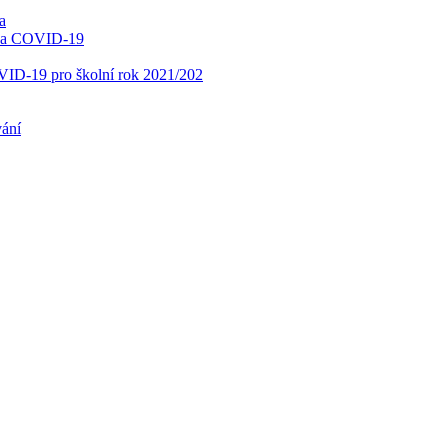
a
í na COVID-19
OVID-19 pro školní rok 2021/202
vání