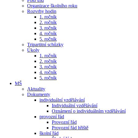
Foto tříd
Organizace školního roku
Rozvrhy hodin
1. ročník
2. ročník
3. ročník
4. ročník
5. ročník
Tripartitní schůzky
Úkoly
1. ročník
2. ročník
3. ročník
4. ročník
5. ročník
MŠ
Aktuality
Dokumenty
individuální vzdělávání
Individuální vzdělávání
Oznámení o individuálním vzdělávání
provozní řád
Provozní řád
Provozní řád hřiště
školní řád