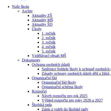
Naše škola
Archiv
Aktuality ZŠ
Aktuality MŠ
Aktuality ŠD
Úkoly
1. ročník
2. ročník
3. ročník
4. ročník
5. ročník
Vzdělávací obsah MŠ
Dokumenty
Ochrana osobních údajů
Směrnice ředitele školy k ochraně osobních
Zásady ochrany osobních údajů dětí a žáků,
Organizační řád
Organizační řád školy
Organizační schéma školy
Rozpočet
Návrh rozpočtu pro rok 2025
Výhled rozpočtu pro roky 2026 a 2027
Školská rada
Zápis z voleb do školské rady