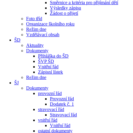
Směrnice a kritéria pro přijímání dětí
Výsledky zápisu
Žádost o přijetí
Foto tříd
Organizace školního roku
Režim dne
Vzdělávací obsah
ŠD
Aktuality
Dokumenty
Přihláška do ŠD
ŠVP ŠD
Vnitřní řád
Zápisní lístek
Režim dne
ŠJ
Dokumenty
provozní řád
Provozní řád
Dodatek č. 1
stravovací řád
Stravovací řád
vnitřní řád
Vnitřní řád
ostatní dokumenty