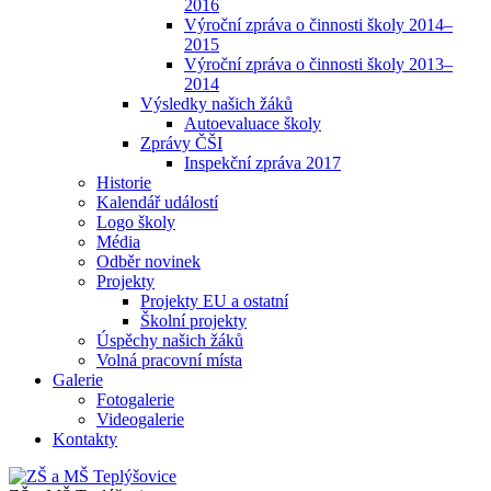
2016
Výroční zpráva o činnosti školy 2014–
2015
Výroční zpráva o činnosti školy 2013–
2014
Výsledky našich žáků
Autoevaluace školy
Zprávy ČŠI
Inspekční zpráva 2017
Historie
Kalendář událostí
Logo školy
Média
Odběr novinek
Projekty
Projekty EU a ostatní
Školní projekty
Úspěchy našich žáků
Volná pracovní místa
Galerie
Fotogalerie
Videogalerie
Kontakty