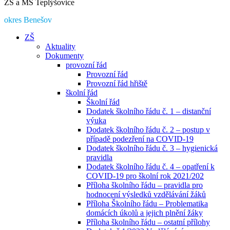
ZŠ a MŠ Teplýšovice
okres Benešov
ZŠ
Aktuality
Dokumenty
provozní řád
Provozní řád
Provozní řád hřiště
školní řád
Školní řád
Dodatek školního řádu č. 1 – distanční
výuka
Dodatek školního řádu č. 2 – postup v
případě podezření na COVID-19
Dodatek školního řádu č. 3 – hygienická
pravidla
Dodatek školního řádu č. 4 – opatření k
COVID-19 pro školní rok 2021/202
Příloha školního řádu – pravidla pro
hodnocení výsledků vzdělávání žáků
Příloha Školního řádu – Problematika
domácích úkolů a jejich plnění žáky
Příloha školního řádu – ostatní přílohy