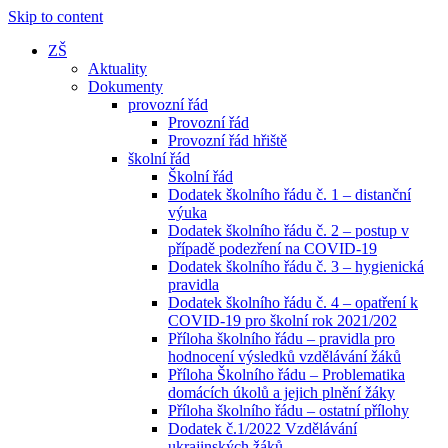
Skip to content
ZŠ
Aktuality
Dokumenty
provozní řád
Provozní řád
Provozní řád hřiště
školní řád
Školní řád
Dodatek školního řádu č. 1 – distanční
výuka
Dodatek školního řádu č. 2 – postup v
případě podezření na COVID-19
Dodatek školního řádu č. 3 – hygienická
pravidla
Dodatek školního řádu č. 4 – opatření k
COVID-19 pro školní rok 2021/202
Příloha školního řádu – pravidla pro
hodnocení výsledků vzdělávání žáků
Příloha Školního řádu – Problematika
domácích úkolů a jejich plnění žáky
Příloha školního řádu – ostatní přílohy
Dodatek č.1/2022 Vzdělávání
ukrajinských žáků