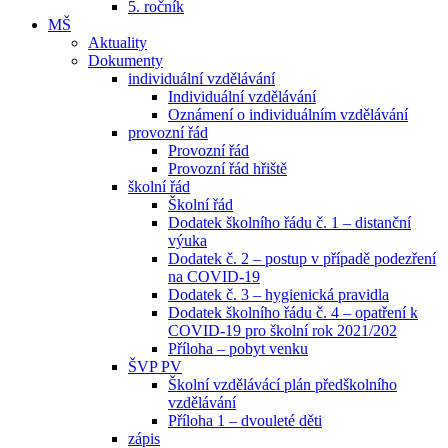
5. ročník
MŠ
Aktuality
Dokumenty
individuální vzdělávání
Individuální vzdělávání
Oznámení o individuálním vzdělávání
provozní řád
Provozní řád
Provozní řád hřiště
školní řád
Školní řád
Dodatek školního řádu č. 1 – distanční
výuka
Dodatek č. 2 – postup v případě podezření
na COVID-19
Dodatek č. 3 – hygienická pravidla
Dodatek školního řádu č. 4 – opatření k
COVID-19 pro školní rok 2021/202
Příloha – pobyt venku
ŠVP PV
Školní vzdělávácí plán předškolního
vzdělávání
Příloha 1 – dvouleté děti
zápis