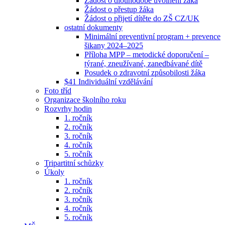
Žádost o dlouhodobé uvolnění žáka
Žádost o přestup žáka
Žádost o přijetí dítěte do ZŠ CZ/UK
ostatní dokumenty
Minimální preventivní program + prevence
šikany 2024–2025
Příloha MPP – metodické doporučení –
týrané, zneužívané, zanedbávané dítě
Posudek o zdravotní způsobilosti žáka
$41 Individuální vzdělávání
Foto tříd
Organizace školního roku
Rozvrhy hodin
1. ročník
2. ročník
3. ročník
4. ročník
5. ročník
Tripartitní schůzky
Úkoly
1. ročník
2. ročník
3. ročník
4. ročník
5. ročník