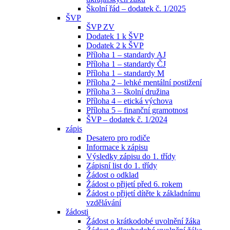
Školní řád – dodatek č. 1/2025
ŠVP
ŠVP ZV
Dodatek 1 k ŠVP
Dodatek 2 k ŠVP
Příloha 1 – standardy AJ
Příloha 1 – standardy ČJ
Příloha 1 – standardy M
Příloha 2 – lehké mentální postižení
Příloha 3 – školní družina
Příloha 4 – etická výchova
Příloha 5 – finanční gramotnost
ŠVP – dodatek č. 1/2024
zápis
Desatero pro rodiče
Informace k zápisu
Výsledky zápisu do 1. třídy
Zápisní list do 1. třídy
Žádost o odklad
Žádost o přijetí před 6. rokem
Žádost o přijetí dítěte k základnímu
vzdělávání
žádosti
Žádost o krátkodobé uvolnění žáka