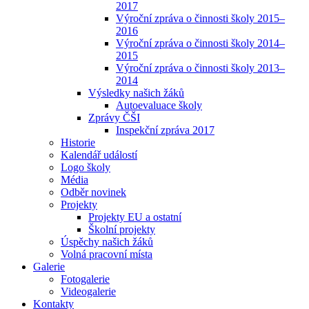
2017
Výroční zpráva o činnosti školy 2015–
2016
Výroční zpráva o činnosti školy 2014–
2015
Výroční zpráva o činnosti školy 2013–
2014
Výsledky našich žáků
Autoevaluace školy
Zprávy ČŠI
Inspekční zpráva 2017
Historie
Kalendář událostí
Logo školy
Média
Odběr novinek
Projekty
Projekty EU a ostatní
Školní projekty
Úspěchy našich žáků
Volná pracovní místa
Galerie
Fotogalerie
Videogalerie
Kontakty