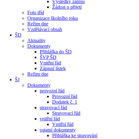
Výsledky zápisu
Žádost o přijetí
Foto tříd
Organizace školního roku
Režim dne
Vzdělávací obsah
ŠD
Aktuality
Dokumenty
Přihláška do ŠD
ŠVP ŠD
Vnitřní řád
Zápisní lístek
Režim dne
ŠJ
Dokumenty
provozní řád
Provozní řád
Dodatek č. 1
stravovací řád
Stravovací řád
vnitřní řád
Vnitřní řád
ostatní dokumenty
Přihláška ke stravování