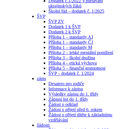
Dodatek č.1/2022 Vzdělávání
ukrajinských žáků
Školní řád – dodatek č. 1/2025
ŠVP
ŠVP ZV
Dodatek 1 k ŠVP
Dodatek 2 k ŠVP
Příloha 1 – standardy AJ
Příloha 1 – standardy ČJ
Příloha 1 – standardy M
Příloha 2 – lehké mentální postižení
Příloha 3 – školní družina
Příloha 4 – etická výchova
Příloha 5 – finanční gramotnost
ŠVP – dodatek č. 1/2024
zápis
Desatero pro rodiče
Informace k zápisu
Výsledky zápisu do 1. třídy
Zápisní list do 1. třídy
Žádost o odklad
Žádost o přijetí před 6. rokem
Žádost o přijetí dítěte k základnímu
vzdělávání
žádosti