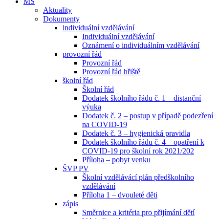
MŠ
Aktuality
Dokumenty
individuální vzdělávání
Individuální vzdělávání
Oznámení o individuálním vzdělávání
provozní řád
Provozní řád
Provozní řád hřiště
školní řád
Školní řád
Dodatek školního řádu č. 1 – distanční
výuka
Dodatek č. 2 – postup v případě podezření
na COVID-19
Dodatek č. 3 – hygienická pravidla
Dodatek školního řádu č. 4 – opatření k
COVID-19 pro školní rok 2021/202
Příloha – pobyt venku
ŠVP PV
Školní vzdělávácí plán předškolního
vzdělávání
Příloha 1 – dvouleté děti
zápis
Směrnice a kritéria pro přijímání dětí