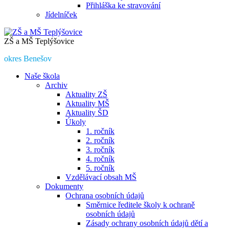
Přihláška ke stravování
Jídelníček
ZŠ a MŠ Teplýšovice
okres Benešov
Naše škola
Archiv
Aktuality ZŠ
Aktuality MŠ
Aktuality ŠD
Úkoly
1. ročník
2. ročník
3. ročník
4. ročník
5. ročník
Vzdělávací obsah MŠ
Dokumenty
Ochrana osobních údajů
Směrnice ředitele školy k ochraně
osobních údajů
Zásady ochrany osobních údajů dětí a