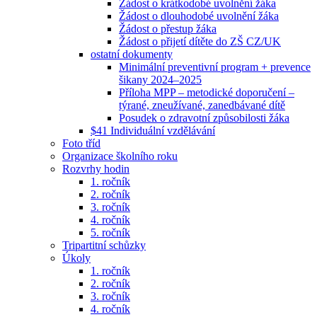
Žádost o krátkodobé uvolnění žáka
Žádost o dlouhodobé uvolnění žáka
Žádost o přestup žáka
Žádost o přijetí dítěte do ZŠ CZ/UK
ostatní dokumenty
Minimální preventivní program + prevence
šikany 2024–2025
Příloha MPP – metodické doporučení –
týrané, zneužívané, zanedbávané dítě
Posudek o zdravotní způsobilosti žáka
$41 Individuální vzdělávání
Foto tříd
Organizace školního roku
Rozvrhy hodin
1. ročník
2. ročník
3. ročník
4. ročník
5. ročník
Tripartitní schůzky
Úkoly
1. ročník
2. ročník
3. ročník
4. ročník