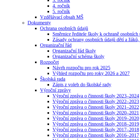
3. ročník
4. ročník
5. ročník
Vzdělávací obsah MŠ
Dokumenty
Ochrana osobních údajů
Směrnice ředitele školy k ochraně osobních
Zásady ochrany osobních údajů dětí a žáků,
Organizační řád
Organizační řád školy
Organizační schéma školy
Rozpočet
Návrh rozpočtu pro rok 2025
Výhled rozpočtu pro roky 2026 a 2027
Školská rada
Zápis z voleb do školské rady
Výroční zprávy
Výroční zpráva o činnosti školy 2023–2024
Výroční zpráva o činnosti školy 2022–2023
Výroční zpráva o činnosti školy 2021–2022
Výroční zpráva o činnosti školy 2020–2021
Výroční zpráva o činnosti školy 2019–2020
Výroční zpráva o činnosti školy 2018–2019
Výroční zpráva o činnosti školy 2017–2018
Výroční zpráva o činnosti školy 2016–2017