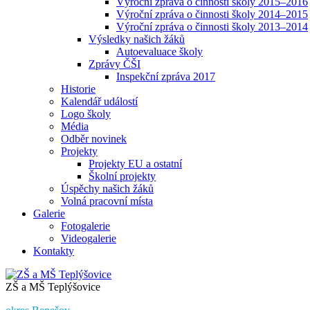
Výroční zpráva o činnosti školy 2015–2016
Výroční zpráva o činnosti školy 2014–2015
Výroční zpráva o činnosti školy 2013–2014
Výsledky našich žáků
Autoevaluace školy
Zprávy ČŠI
Inspekční zpráva 2017
Historie
Kalendář událostí
Logo školy
Média
Odběr novinek
Projekty
Projekty EU a ostatní
Školní projekty
Úspěchy našich žáků
Volná pracovní místa
Galerie
Fotogalerie
Videogalerie
Kontakty
ZŠ a MŠ Teplýšovice