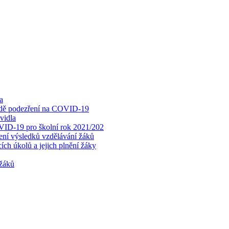
a
padě podezření na COVID-19
vidla
OVID-19 pro školní rok 2021/202
cení výsledků vzdělávání žáků
ch úkolů a jejich plnění žáky
 žáků