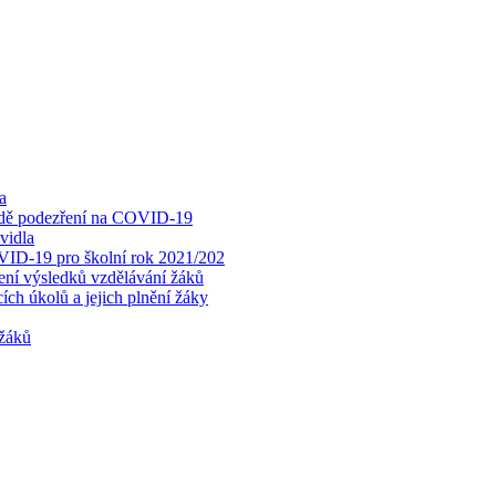
a
padě podezření na COVID-19
vidla
OVID-19 pro školní rok 2021/202
cení výsledků vzdělávání žáků
ch úkolů a jejich plnění žáky
 žáků