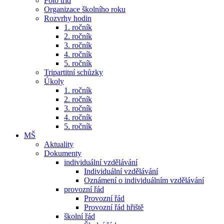
Foto tříd
Organizace školního roku
Rozvrhy hodin
1. ročník
2. ročník
3. ročník
4. ročník
5. ročník
Tripartitní schůzky
Úkoly
1. ročník
2. ročník
3. ročník
4. ročník
5. ročník
MŠ
Aktuality
Dokumenty
individuální vzdělávání
Individuální vzdělávání
Oznámení o individuálním vzdělávání
provozní řád
Provozní řád
Provozní řád hřiště
školní řád