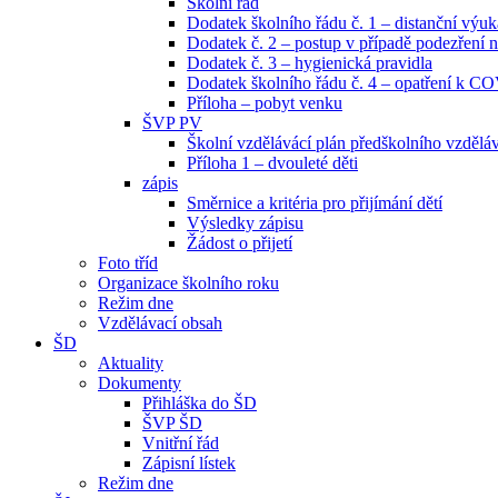
Školní řád
Dodatek školního řádu č. 1 – distanční výuk
Dodatek č. 2 – postup v případě podezřen
Dodatek č. 3 – hygienická pravidla
Dodatek školního řádu č. 4 – opatření k C
Příloha – pobyt venku
ŠVP PV
Školní vzdělávácí plán předškolního vzdělá
Příloha 1 – dvouleté děti
zápis
Směrnice a kritéria pro přijímání dětí
Výsledky zápisu
Žádost o přijetí
Foto tříd
Organizace školního roku
Režim dne
Vzdělávací obsah
ŠD
Aktuality
Dokumenty
Přihláška do ŠD
ŠVP ŠD
Vnitřní řád
Zápisní lístek
Režim dne