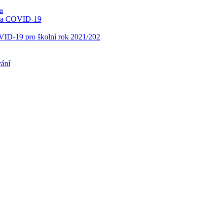
a
í na COVID-19
OVID-19 pro školní rok 2021/202
vání