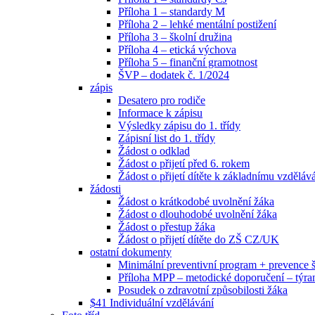
Příloha 1 – standardy M
Příloha 2 – lehké mentální postižení
Příloha 3 – školní družina
Příloha 4 – etická výchova
Příloha 5 – finanční gramotnost
ŠVP – dodatek č. 1/2024
zápis
Desatero pro rodiče
Informace k zápisu
Výsledky zápisu do 1. třídy
Zápisní list do 1. třídy
Žádost o odklad
Žádost o přijetí před 6. rokem
Žádost o přijetí dítěte k základnímu vzděláv
žádosti
Žádost o krátkodobé uvolnění žáka
Žádost o dlouhodobé uvolnění žáka
Žádost o přestup žáka
Žádost o přijetí dítěte do ZŠ CZ/UK
ostatní dokumenty
Minimální preventivní program + prevence
Příloha MPP – metodické doporučení – týra
Posudek o zdravotní způsobilosti žáka
$41 Individuální vzdělávání