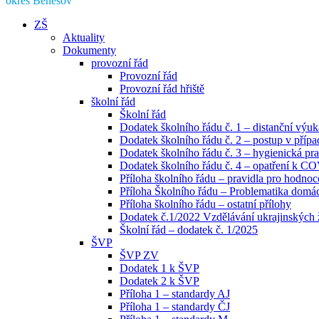
okres Benešov
ZŠ
Aktuality
Dokumenty
provozní řád
Provozní řád
Provozní řád hřiště
školní řád
Školní řád
Dodatek školního řádu č. 1 – distanční výuk
Dodatek školního řádu č. 2 – postup v pří
Dodatek školního řádu č. 3 – hygienická pra
Dodatek školního řádu č. 4 – opatření k C
Příloha školního řádu – pravidla pro hodno
Příloha Školního řádu – Problematika domácí
Příloha školního řádu – ostatní přílohy
Dodatek č.1/2022 Vzdělávání ukrajinských
Školní řád – dodatek č. 1/2025
ŠVP
ŠVP ZV
Dodatek 1 k ŠVP
Dodatek 2 k ŠVP
Příloha 1 – standardy AJ
Příloha 1 – standardy ČJ