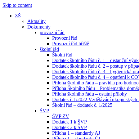
Skip to content
ZŠ
Aktuality
Dokumenty
provozní řád
Provozní řád
Provozní řád hřiště
školní řád
Školní řád
Dodatek školního řádu č. 1 – distanční výuk
Dodatek školního řádu č. 2 – postup v pří
Dodatek školního řádu č. 3 – hygienická pra
Dodatek školního řádu č. 4 – opatření k C
Příloha školního řádu – pravidla pro hodno
Příloha Školního řádu – Problematika domácí
Příloha školního řádu – ostatní přílohy
Dodatek č.1/2022 Vzdělávání ukrajinských
Školní řád – dodatek č. 1/2025
ŠVP
ŠVP ZV
Dodatek 1 k ŠVP
Dodatek 2 k ŠVP
Příloha 1 – standardy AJ
Příloha 1 – standardy ČJ