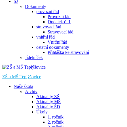
ŠJ
Dokumenty
provozní řád
Provozní řád
Dodatek č. 1
stravovací řád
Stravovací řád
vnitřní řád
Vnitřní řád
ostatní dokumenty
Přihláška ke stravování
Jídelníček
ZŠ a MŠ Teplýšovice
Naše škola
Archiv
Aktuality ZŠ
Aktuality MŠ
Aktuality ŠD
Úkoly
1. ročník
2. ročník