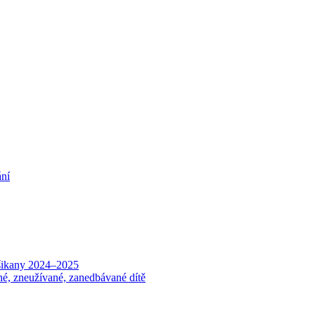
ání
 šikany 2024–2025
né, zneužívané, zanedbávané dítě