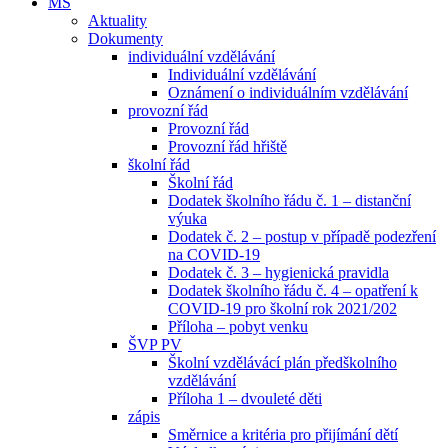
MŠ
Aktuality
Dokumenty
individuální vzdělávání
Individuální vzdělávání
Oznámení o individuálním vzdělávání
provozní řád
Provozní řád
Provozní řád hřiště
školní řád
Školní řád
Dodatek školního řádu č. 1 – distanční
výuka
Dodatek č. 2 – postup v případě podezření
na COVID-19
Dodatek č. 3 – hygienická pravidla
Dodatek školního řádu č. 4 – opatření k
COVID-19 pro školní rok 2021/202
Příloha – pobyt venku
ŠVP PV
Školní vzdělávácí plán předškolního
vzdělávání
Příloha 1 – dvouleté děti
zápis
Směrnice a kritéria pro přijímání dětí