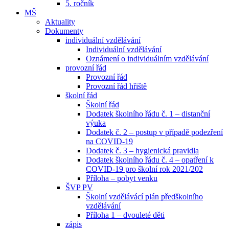
5. ročník
MŠ
Aktuality
Dokumenty
individuální vzdělávání
Individuální vzdělávání
Oznámení o individuálním vzdělávání
provozní řád
Provozní řád
Provozní řád hřiště
školní řád
Školní řád
Dodatek školního řádu č. 1 – distanční
výuka
Dodatek č. 2 – postup v případě podezření
na COVID-19
Dodatek č. 3 – hygienická pravidla
Dodatek školního řádu č. 4 – opatření k
COVID-19 pro školní rok 2021/202
Příloha – pobyt venku
ŠVP PV
Školní vzdělávácí plán předškolního
vzdělávání
Příloha 1 – dvouleté děti
zápis