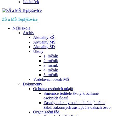
Jídelníček
ZŠ a MŠ Teplýšovice
Naše škola
Archiv
Aktuality ZŠ
Aktuality MŠ
Aktuality ŠD
Úkoly
1. ročník
2. ročník
3. ročník
4. ročník
5. ročník
Vzdělávací obsah MŠ
Dokumenty
Ochrana osobních údajů
Směrnice ředitele školy k ochraně
osobních údajů
Zásady ochrany osobních údajů dětí a
žáků, zákonných zástupců a dalších osob
Organizační řád