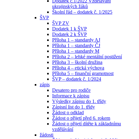
Dodatek č.1/2022 Vzdělávání
ukrajinských žáků
Školní řád – dodatek č. 1/2025
ŠVP
ŠVP ZV
Dodatek 1 k ŠVP
Dodatek 2 k ŠVP
Příloha 1 – standardy AJ
Příloha 1 – standardy ČJ
Příloha 1 – standardy M
Příloha 2 – lehké mentální postižení
Příloha 3 – školní družina
Příloha 4 – etická výchova
Příloha 5 – finanční gramotnost
ŠVP – dodatek č. 1/2024
zápis
Desatero pro rodiče
Informace k zápisu
Výsledky zápisu do 1. třídy
Zápisní list do 1. třídy
Žádost o odklad
Žádost o přijetí před 6. rokem
Žádost o přijetí dítěte k základnímu
vzdělávání
žádosti