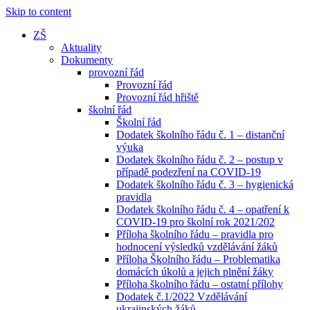
Skip to content
ZŠ
Aktuality
Dokumenty
provozní řád
Provozní řád
Provozní řád hřiště
školní řád
Školní řád
Dodatek školního řádu č. 1 – distanční
výuka
Dodatek školního řádu č. 2 – postup v
případě podezření na COVID-19
Dodatek školního řádu č. 3 – hygienická
pravidla
Dodatek školního řádu č. 4 – opatření k
COVID-19 pro školní rok 2021/202
Příloha školního řádu – pravidla pro
hodnocení výsledků vzdělávání žáků
Příloha Školního řádu – Problematika
domácích úkolů a jejich plnění žáky
Příloha školního řádu – ostatní přílohy
Dodatek č.1/2022 Vzdělávání
ukrajinských žáků