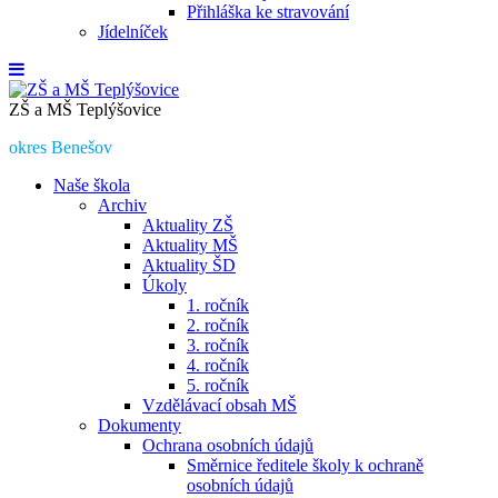
Přihláška ke stravování
Jídelníček
ZŠ a MŠ Teplýšovice
okres Benešov
Naše škola
Archiv
Aktuality ZŠ
Aktuality MŠ
Aktuality ŠD
Úkoly
1. ročník
2. ročník
3. ročník
4. ročník
5. ročník
Vzdělávací obsah MŠ
Dokumenty
Ochrana osobních údajů
Směrnice ředitele školy k ochraně
osobních údajů