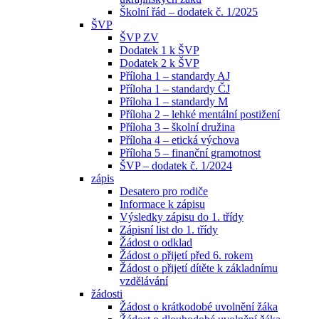
Školní řád – dodatek č. 1/2025
ŠVP
ŠVP ZV
Dodatek 1 k ŠVP
Dodatek 2 k ŠVP
Příloha 1 – standardy AJ
Příloha 1 – standardy ČJ
Příloha 1 – standardy M
Příloha 2 – lehké mentální postižení
Příloha 3 – školní družina
Příloha 4 – etická výchova
Příloha 5 – finanční gramotnost
ŠVP – dodatek č. 1/2024
zápis
Desatero pro rodiče
Informace k zápisu
Výsledky zápisu do 1. třídy
Zápisní list do 1. třídy
Žádost o odklad
Žádost o přijetí před 6. rokem
Žádost o přijetí dítěte k základnímu
vzdělávání
žádosti
Žádost o krátkodobé uvolnění žáka