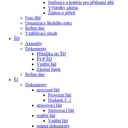
Směrnice a kritéria pro přijímání dětí
Výsledky zápisu
Žádost o přijetí
Foto tříd
Organizace školního roku
Režim dne
Vzdělávací obsah
ŠD
Aktuality
Dokumenty
Přihláška do ŠD
ŠVP ŠD
Vnitřní řád
Zápisní lístek
Režim dne
ŠJ
Dokumenty
provozní řád
Provozní řád
Dodatek č. 1
stravovací řád
Stravovací řád
vnitřní řád
Vnitřní řád
ostatní dokumenty