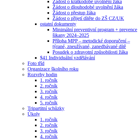
Žádost o krátkodobé uvolnění žáka
Žádost o dlouhodobé uvolnění žáka
Žádost o přestup žáka
Žádost o přijetí dítěte do ZŠ CZ/UK
ostatní dokumenty
Minimální preventivní program + prevence
šikany 2024–2025
Příloha MPP – metodické doporučení –
týrané, zneužívané, zanedbávané dítě
Posudek o zdravotní způsobilosti žáka
$41 Individuální vzdělávání
Foto tříd
Organizace školního roku
Rozvrhy hodin
1. ročník
2. ročník
3. ročník
4. ročník
5. ročník
Tripartitní schůzky
Úkoly
1. ročník
2. ročník
3. ročník
4. ročník