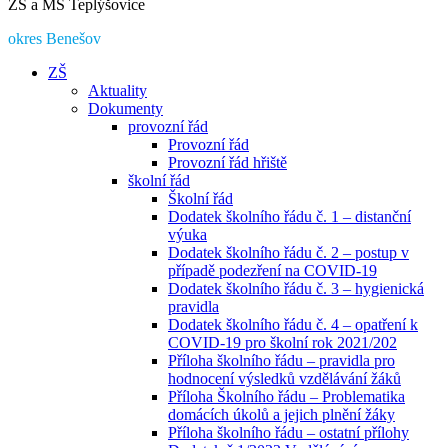
ZŠ a MŠ Teplýšovice
okres Benešov
ZŠ
Aktuality
Dokumenty
provozní řád
Provozní řád
Provozní řád hřiště
školní řád
Školní řád
Dodatek školního řádu č. 1 – distanční
výuka
Dodatek školního řádu č. 2 – postup v
případě podezření na COVID-19
Dodatek školního řádu č. 3 – hygienická
pravidla
Dodatek školního řádu č. 4 – opatření k
COVID-19 pro školní rok 2021/202
Příloha školního řádu – pravidla pro
hodnocení výsledků vzdělávání žáků
Příloha Školního řádu – Problematika
domácích úkolů a jejich plnění žáky
Příloha školního řádu – ostatní přílohy