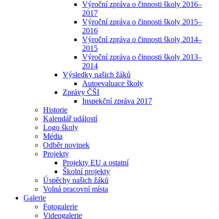
Výroční zpráva o činnosti školy 2016–
2017
Výroční zpráva o činnosti školy 2015–
2016
Výroční zpráva o činnosti školy 2014–
2015
Výroční zpráva o činnosti školy 2013–
2014
Výsledky našich žáků
Autoevaluace školy
Zprávy ČŠI
Inspekční zpráva 2017
Historie
Kalendář událostí
Logo školy
Média
Odběr novinek
Projekty
Projekty EU a ostatní
Školní projekty
Úspěchy našich žáků
Volná pracovní místa
Galerie
Fotogalerie
Videogalerie