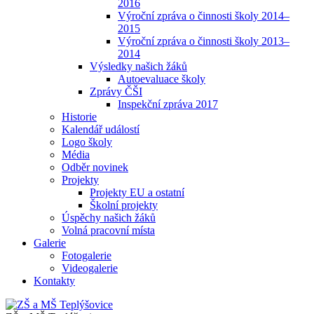
2016
Výroční zpráva o činnosti školy 2014–
2015
Výroční zpráva o činnosti školy 2013–
2014
Výsledky našich žáků
Autoevaluace školy
Zprávy ČŠI
Inspekční zpráva 2017
Historie
Kalendář událostí
Logo školy
Média
Odběr novinek
Projekty
Projekty EU a ostatní
Školní projekty
Úspěchy našich žáků
Volná pracovní místa
Galerie
Fotogalerie
Videogalerie
Kontakty