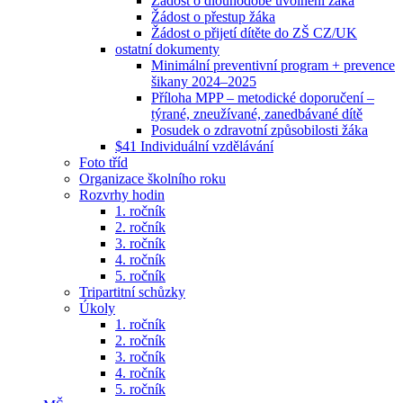
Žádost o dlouhodobé uvolnění žáka
Žádost o přestup žáka
Žádost o přijetí dítěte do ZŠ CZ/UK
ostatní dokumenty
Minimální preventivní program + prevence
šikany 2024–2025
Příloha MPP – metodické doporučení –
týrané, zneužívané, zanedbávané dítě
Posudek o zdravotní způsobilosti žáka
$41 Individuální vzdělávání
Foto tříd
Organizace školního roku
Rozvrhy hodin
1. ročník
2. ročník
3. ročník
4. ročník
5. ročník
Tripartitní schůzky
Úkoly
1. ročník
2. ročník
3. ročník
4. ročník
5. ročník