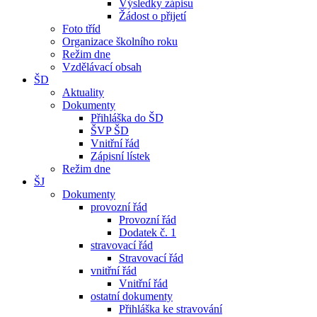
Výsledky zápisu
Žádost o přijetí
Foto tříd
Organizace školního roku
Režim dne
Vzdělávací obsah
ŠD
Aktuality
Dokumenty
Přihláška do ŠD
ŠVP ŠD
Vnitřní řád
Zápisní lístek
Režim dne
ŠJ
Dokumenty
provozní řád
Provozní řád
Dodatek č. 1
stravovací řád
Stravovací řád
vnitřní řád
Vnitřní řád
ostatní dokumenty
Přihláška ke stravování