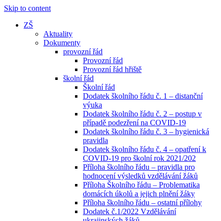
Skip to content
ZŠ
Aktuality
Dokumenty
provozní řád
Provozní řád
Provozní řád hřiště
školní řád
Školní řád
Dodatek školního řádu č. 1 – distanční
výuka
Dodatek školního řádu č. 2 – postup v
případě podezření na COVID-19
Dodatek školního řádu č. 3 – hygienická
pravidla
Dodatek školního řádu č. 4 – opatření k
COVID-19 pro školní rok 2021/202
Příloha školního řádu – pravidla pro
hodnocení výsledků vzdělávání žáků
Příloha Školního řádu – Problematika
domácích úkolů a jejich plnění žáky
Příloha školního řádu – ostatní přílohy
Dodatek č.1/2022 Vzdělávání
ukrajinských žáků