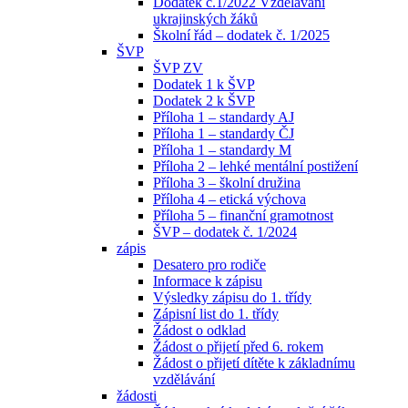
Dodatek č.1/2022 Vzdělávání
ukrajinských žáků
Školní řád – dodatek č. 1/2025
ŠVP
ŠVP ZV
Dodatek 1 k ŠVP
Dodatek 2 k ŠVP
Příloha 1 – standardy AJ
Příloha 1 – standardy ČJ
Příloha 1 – standardy M
Příloha 2 – lehké mentální postižení
Příloha 3 – školní družina
Příloha 4 – etická výchova
Příloha 5 – finanční gramotnost
ŠVP – dodatek č. 1/2024
zápis
Desatero pro rodiče
Informace k zápisu
Výsledky zápisu do 1. třídy
Zápisní list do 1. třídy
Žádost o odklad
Žádost o přijetí před 6. rokem
Žádost o přijetí dítěte k základnímu
vzdělávání
žádosti