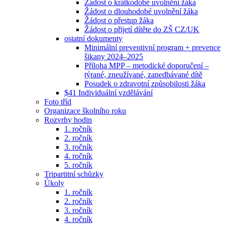
Žádost o krátkodobé uvolnění žáka
Žádost o dlouhodobé uvolnění žáka
Žádost o přestup žáka
Žádost o přijetí dítěte do ZŠ CZ/UK
ostatní dokumenty
Minimální preventivní program + prevence
šikany 2024–2025
Příloha MPP – metodické doporučení –
týrané, zneužívané, zanedbávané dítě
Posudek o zdravotní způsobilosti žáka
$41 Individuální vzdělávání
Foto tříd
Organizace školního roku
Rozvrhy hodin
1. ročník
2. ročník
3. ročník
4. ročník
5. ročník
Tripartitní schůzky
Úkoly
1. ročník
2. ročník
3. ročník
4. ročník