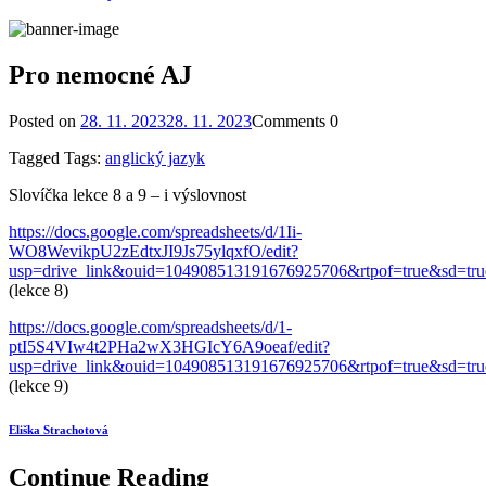
Pro nemocné AJ
Posted on
28. 11. 2023
28. 11. 2023
Comments
0
Tagged
Tags:
anglický jazyk
Slovíčka lekce 8 a 9 – i výslovnost
https://docs.google.com/spreadsheets/d/1Ii-
WO8WevikpU2zEdtxJI9Js75ylqxfO/edit?
usp=drive_link&ouid=104908513191676925706&rtpof=true&sd=tru
(lekce 8)
https://docs.google.com/spreadsheets/d/1-
ptI5S4VIw4t2PHa2wX3HGIcY6A9oeaf/edit?
usp=drive_link&ouid=104908513191676925706&rtpof=true&sd=tru
(lekce 9)
Eliška Strachotová
Continue Reading