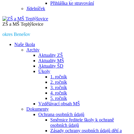
Přihláška ke stravování
Jídelníček
ZŠ a MŠ Teplýšovice
okres Benešov
Naše škola
Archiv
Aktuality ZŠ
Aktuality MŠ
Aktuality ŠD
Úkoly
1. ročník
2. ročník
3. ročník
4. ročník
5. ročník
Vzdělávací obsah MŠ
Dokumenty
Ochrana osobních údajů
Směrnice ředitele školy k ochraně
osobních údajů
Zásady ochrany osobních údajů dětí a