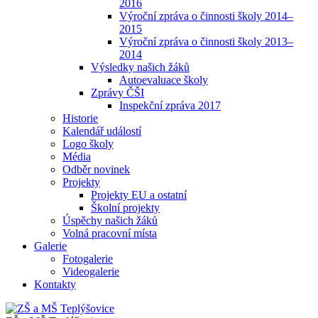
2016
Výroční zpráva o činnosti školy 2014–
2015
Výroční zpráva o činnosti školy 2013–
2014
Výsledky našich žáků
Autoevaluace školy
Zprávy ČŠI
Inspekční zpráva 2017
Historie
Kalendář událostí
Logo školy
Média
Odběr novinek
Projekty
Projekty EU a ostatní
Školní projekty
Úspěchy našich žáků
Volná pracovní místa
Galerie
Fotogalerie
Videogalerie
Kontakty