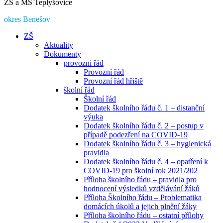
ZŠ a MŠ Teplýšovice
okres Benešov
ZŠ
Aktuality
Dokumenty
provozní řád
Provozní řád
Provozní řád hřiště
školní řád
Školní řád
Dodatek školního řádu č. 1 – distanční
výuka
Dodatek školního řádu č. 2 – postup v
případě podezření na COVID-19
Dodatek školního řádu č. 3 – hygienická
pravidla
Dodatek školního řádu č. 4 – opatření k
COVID-19 pro školní rok 2021/202
Příloha školního řádu – pravidla pro
hodnocení výsledků vzdělávání žáků
Příloha Školního řádu – Problematika
domácích úkolů a jejich plnění žáky
Příloha školního řádu – ostatní přílohy