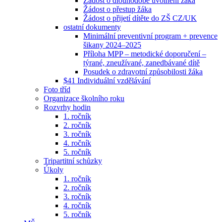
Žádost o dlouhodobé uvolnění žáka
Žádost o přestup žáka
Žádost o přijetí dítěte do ZŠ CZ/UK
ostatní dokumenty
Minimální preventivní program + prevence
šikany 2024–2025
Příloha MPP – metodické doporučení –
týrané, zneužívané, zanedbávané dítě
Posudek o zdravotní způsobilosti žáka
$41 Individuální vzdělávání
Foto tříd
Organizace školního roku
Rozvrhy hodin
1. ročník
2. ročník
3. ročník
4. ročník
5. ročník
Tripartitní schůzky
Úkoly
1. ročník
2. ročník
3. ročník
4. ročník
5. ročník