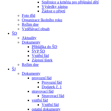
Směrnice a kritéria pro přijímání dětí
Výsledky zápisu
Žádost o přijetí
Foto tříd
Organizace školního roku
Režim dne
Vzdělávací obsah
ŠD
Aktuality
Dokumenty
Přihláška do ŠD
ŠVP ŠD
Vnitřní řád
Zápisní lístek
Režim dne
ŠJ
Dokumenty
provozní řád
Provozní řád
Dodatek č. 1
stravovací řád
Stravovací řád
vnitřní řád
Vnitřní řád
ostatní dokumenty