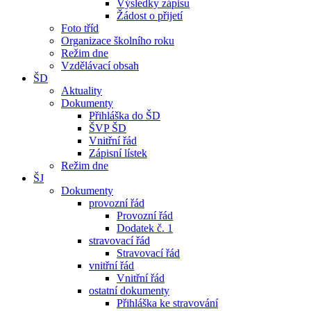
Výsledky zápisu
Žádost o přijetí
Foto tříd
Organizace školního roku
Režim dne
Vzdělávací obsah
ŠD
Aktuality
Dokumenty
Přihláška do ŠD
ŠVP ŠD
Vnitřní řád
Zápisní lístek
Režim dne
ŠJ
Dokumenty
provozní řád
Provozní řád
Dodatek č. 1
stravovací řád
Stravovací řád
vnitřní řád
Vnitřní řád
ostatní dokumenty
Přihláška ke stravování