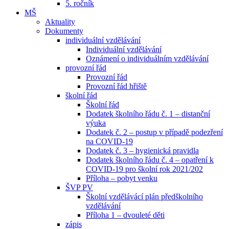
5. ročník
MŠ
Aktuality
Dokumenty
individuální vzdělávání
Individuální vzdělávání
Oznámení o individuálním vzdělávání
provozní řád
Provozní řád
Provozní řád hřiště
školní řád
Školní řád
Dodatek školního řádu č. 1 – distanční
výuka
Dodatek č. 2 – postup v případě podezření
na COVID-19
Dodatek č. 3 – hygienická pravidla
Dodatek školního řádu č. 4 – opatření k
COVID-19 pro školní rok 2021/202
Příloha – pobyt venku
ŠVP PV
Školní vzdělávácí plán předškolního
vzdělávání
Příloha 1 – dvouleté děti
zápis