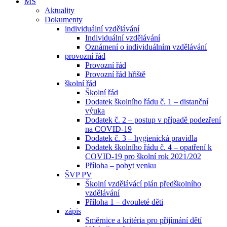
MŠ
Aktuality
Dokumenty
individuální vzdělávání
Individuální vzdělávání
Oznámení o individuálním vzdělávání
provozní řád
Provozní řád
Provozní řád hřiště
školní řád
Školní řád
Dodatek školního řádu č. 1 – distanční
výuka
Dodatek č. 2 – postup v případě podezření
na COVID-19
Dodatek č. 3 – hygienická pravidla
Dodatek školního řádu č. 4 – opatření k
COVID-19 pro školní rok 2021/202
Příloha – pobyt venku
ŠVP PV
Školní vzdělávácí plán předškolního
vzdělávání
Příloha 1 – dvouleté děti
zápis
Směrnice a kritéria pro přijímání dětí