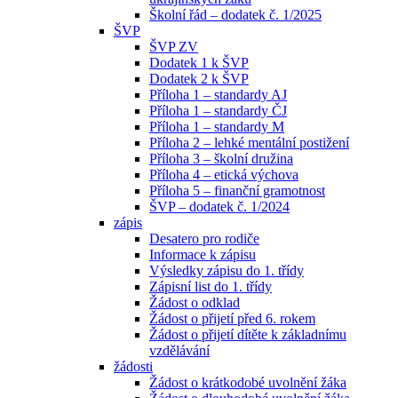
Školní řád – dodatek č. 1/2025
ŠVP
ŠVP ZV
Dodatek 1 k ŠVP
Dodatek 2 k ŠVP
Příloha 1 – standardy AJ
Příloha 1 – standardy ČJ
Příloha 1 – standardy M
Příloha 2 – lehké mentální postižení
Příloha 3 – školní družina
Příloha 4 – etická výchova
Příloha 5 – finanční gramotnost
ŠVP – dodatek č. 1/2024
zápis
Desatero pro rodiče
Informace k zápisu
Výsledky zápisu do 1. třídy
Zápisní list do 1. třídy
Žádost o odklad
Žádost o přijetí před 6. rokem
Žádost o přijetí dítěte k základnímu
vzdělávání
žádosti
Žádost o krátkodobé uvolnění žáka