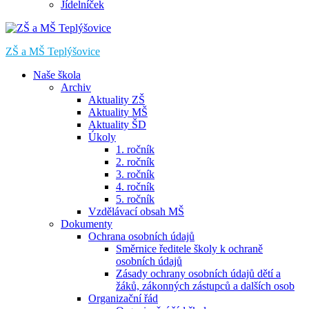
Jídelníček
ZŠ a MŠ Teplýšovice
Naše škola
Archiv
Aktuality ZŠ
Aktuality MŠ
Aktuality ŠD
Úkoly
1. ročník
2. ročník
3. ročník
4. ročník
5. ročník
Vzdělávací obsah MŠ
Dokumenty
Ochrana osobních údajů
Směrnice ředitele školy k ochraně
osobních údajů
Zásady ochrany osobních údajů dětí a
žáků, zákonných zástupců a dalších osob
Organizační řád