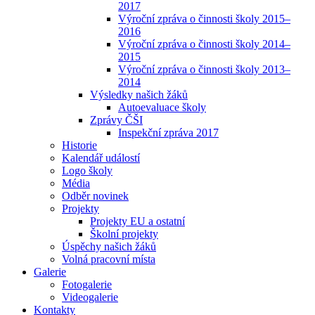
2017
Výroční zpráva o činnosti školy 2015–
2016
Výroční zpráva o činnosti školy 2014–
2015
Výroční zpráva o činnosti školy 2013–
2014
Výsledky našich žáků
Autoevaluace školy
Zprávy ČŠI
Inspekční zpráva 2017
Historie
Kalendář událostí
Logo školy
Média
Odběr novinek
Projekty
Projekty EU a ostatní
Školní projekty
Úspěchy našich žáků
Volná pracovní místa
Galerie
Fotogalerie
Videogalerie
Kontakty